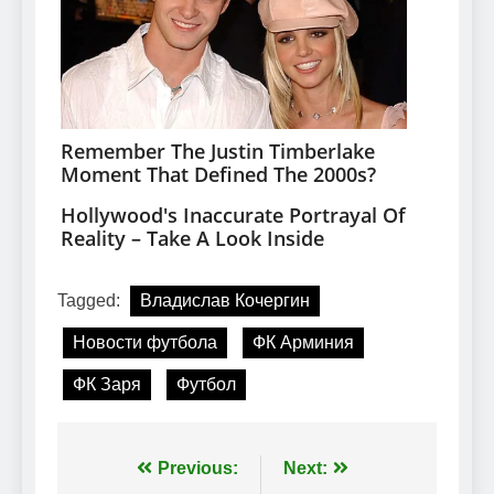
Tagged:
Владислав Кочергин
Новости футбола
ФК Арминия
ФК Заря
Футбол
Навігація
Previous:
Next: