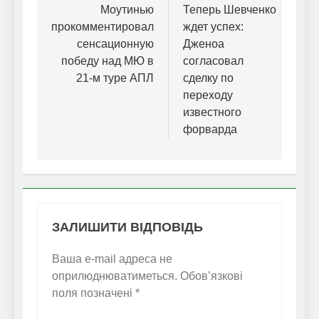
записів
Моутинью
Теперь Шевченко
прокомментировал
ждет успех:
сенсационную
Дженоа
победу над МЮ в
согласовал
21-м туре АПЛ
сделку по
переходу
известного
форварда
ЗАЛИШИТИ ВІДПОВІДЬ
Ваша e-mail адреса не
оприлюднюватиметься.
Обов’язкові
поля позначені
*