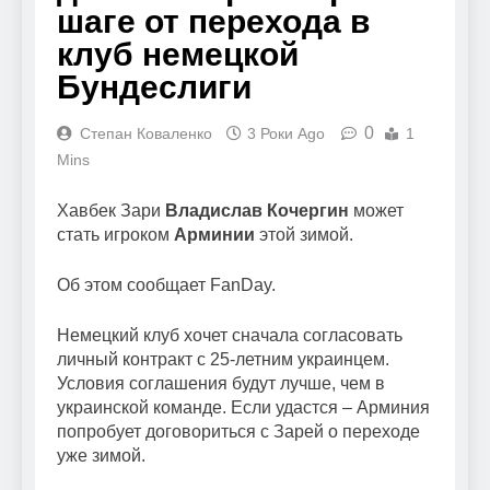
шаге от перехода в
клуб немецкой
Бундеслиги
0
Степан Коваленко
3 Роки Ago
1
Mins
Хавбек Зари
Владислав Кочергин
может
стать игроком
Арминии
этой зимой.
Об этом сообщает FanDay.
Немецкий клуб хочет сначала согласовать
личный контракт с 25-летним украинцем.
Условия соглашения будут лучше, чем в
украинской команде. Если удастся – Арминия
попробует договориться с Зарей о переходе
уже зимой.