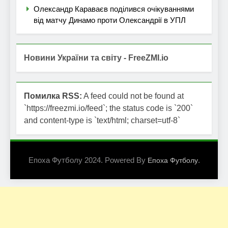
Олександр Караваєв поділився очікуваннями
від матчу Динамо проти Олександрії в УПЛ
Новини України та світу - FreeZMI.io
Помилка RSS:
A feed could not be found at
`https://freezmi.io/feed`; the status code is `200`
and content-type is `text/html; charset=utf-8`
Епоха Футболу 2024. Powered By
.
Епоха Футболу