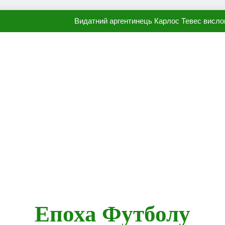
Видатний аргентинець Карлос Тевес висло
Наполі готовий продати Осі
ПСЖ близький до підписання гр
Олександр Караваєв назвав гравця Динамо, який готов
Видатний аргентинець Карлос Тевес висло
Наполі готовий продати Осі
ПСЖ близький до підписання гр
Епоха Футболу