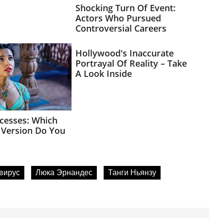
вирус
Люка Эрнандес
Танги Ньянзу