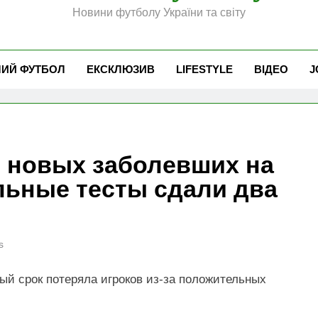
Новини футболу України та світу
ЧИЙ ФУТБОЛ
ЕКСКЛЮЗИВ
LIFESTYLE
ВІДЕО
J
 новых заболевших на
льные тесты сдали два
s
ый срок потеряла игроков из-за положительных