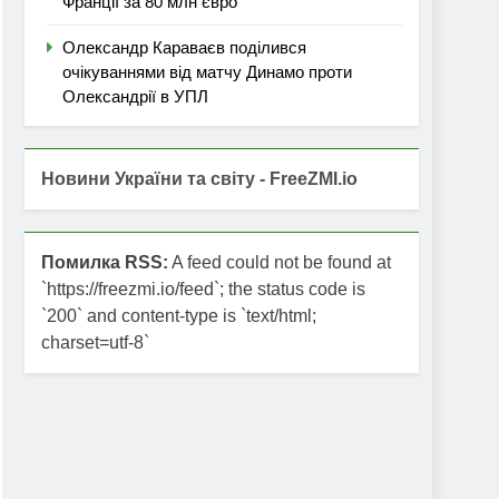
Франції за 80 млн євро
Олександр Караваєв поділився
очікуваннями від матчу Динамо проти
Олександрії в УПЛ
Новини України та світу - FreeZMI.io
Помилка RSS:
A feed could not be found at
`https://freezmi.io/feed`; the status code is
`200` and content-type is `text/html;
charset=utf-8`