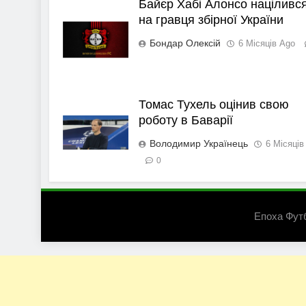
Байєр Хабі Алонсо націливс
на гравця збірної України
Бондар Олексій
6 Місяців Ago
Томас Тухель оцінив свою
роботу в Баварії
Володимир Українець
6 Місяців
0
Епоха Фут