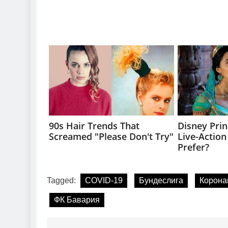
Tagged:
COVID-19
Бундеслига
Корона
ФК Бавария