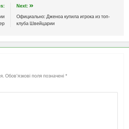
s:
Next:
ии
Официально: Дженоа купила игрока из топ-
пер
клуба Швейцарии
я.
Обов’язкові поля позначені
*