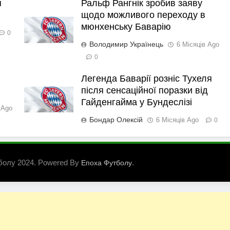
я
Ральф Рангнік зробив заяву
щодо можливого переходу в
мюнхенську Баварію
0
Володимир Українець
6 Місяців Ago
0
Легенда Баварії розніс Тухеля
після сенсаційної поразки від
Гайденгайма у Бундеслізі
 Ago
Бондар Олексій
6 Місяців Ago
0
болу 2024. Powered By
.
Епоха Футболу