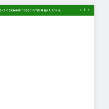
вив бажання повернутися до Серії А
мхена в ПСЖ: відома ціна трансфера
авця збірної Франції за 80 млн євро
ий до переходу в європейський клуб
вив бажання повернутися до Серії А
мхена в ПСЖ: відома ціна трансфера
авця збірної Франції за 80 млн євро