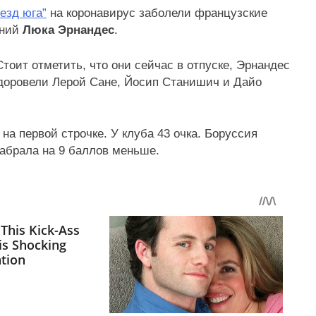
везд юга”
на коронавирус заболели французские
тний
Люка Эрнандес
.
тоит отметить, что они сейчас в отпуске, Эрнандес
здоровели Лерой Сане, Йосип Станишич и Дайо
на первой строчке. У клуба 43 очка. Боруссия
набрала на 9 баллов меньше.