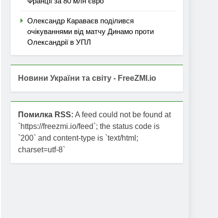
Франції за 80 млн євро
Олександр Караваєв поділився
очікуваннями від матчу Динамо проти
Олександрії в УПЛ
Новини України та світу - FreeZMI.io
Помилка RSS:
A feed could not be found at
`https://freezmi.io/feed`; the status code is
`200` and content-type is `text/html;
charset=utf-8`