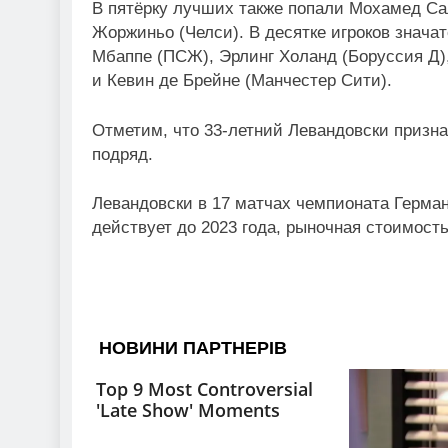
В пятёрку лучших также попали Мохамед Са
Жоржиньо (Челси). В десятке игроков знач
Мбаппе (ПСЖ), Эрлинг Холанд (Боруссия Д),
и Кевин де Брейне (Манчестер Сити).
Отметим, что 33-летний Левандовски признан
подряд.
Левандовски в 17 матчах чемпионата Герман
действует до 2023 года, рыночная стоимость