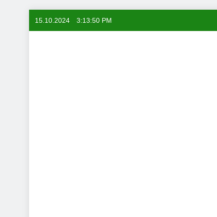
Skip
15.10.2024
3:13:51 PM
to
content