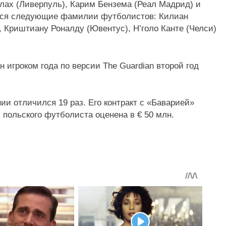
лах (Ливерпуль), Карим Бензема (Реал Мадрид) и
атся следующие фамилии футболистов: Килиан
 Криштиану Роналду (Ювентус), Н’голо Канте (Челси)
 игроком года по версии The Guardian второй год
ии отличился 19 раз. Его контракт с «Баварией»
 польского футболиста оценена в € 50 млн.