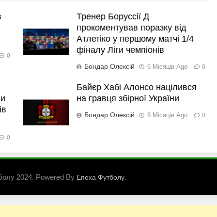
в
Тренер Боруссії Д
прокоментував поразку від
Атлетіко у першому матчі 1/4
фіналу Ліги чемпіонів
0
Бондар Олексій
6 Місяців Ago
0
Байєр Хабі Алонсо націлився
ли
на гравця збірної України
ів
Бондар Олексій
6 Місяців Ago
0
0
болу 2024. Powered By
.
Епоха Футболу