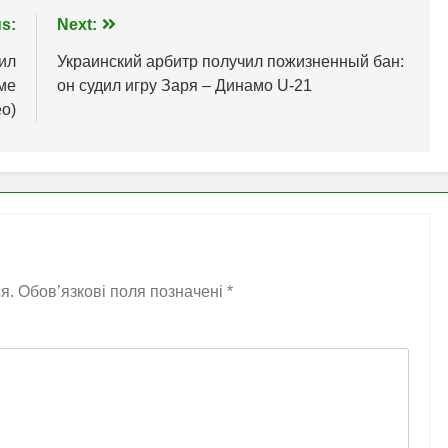
s:
Next:
ил
Украинский арбитр получил пожизненный бан:
ме
он судил игру Заря – Динамо U-21
о)
я.
Обов’язкові поля позначені
*