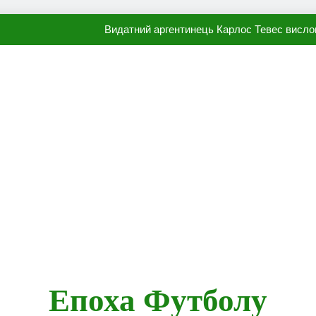
Видатний аргентинець Карлос Тевес висло
Наполі готовий продати Осі
ПСЖ близький до підписання гр
Олександр Караваєв назвав гравця Динамо, який готов
Видатний аргентинець Карлос Тевес висло
Наполі готовий продати Осі
ПСЖ близький до підписання гр
Епоха Футболу