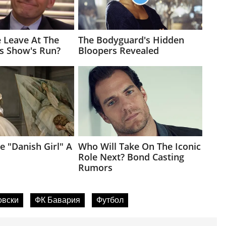
овски
ФК Бавария
Футбол