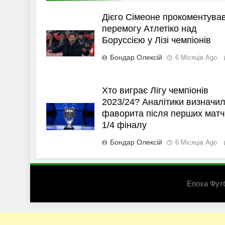
Дієго Сімеоне прокоментува
перемогу Атлетіко над
Боруссією у Лізі чемпіонів
Бондар Олексій
6 Місяців Ago
Хто виграє Лігу чемпіонів
2023/24? Аналітики визначи
фаворита після перших матч
1/4 фіналу
Бондар Олексій
6 Місяців Ago
Епоха Фут