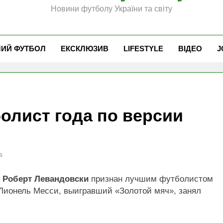
Новини футболу України та світу
ЧИЙ ФУТБОЛ
ЕКСКЛЮЗИВ
LIFESTYLE
ВІДЕО
J
олист года по версии
s
и
Роберт Левандовски
признан лучшим футболистом
 Лионель Месси, выигравший «Золотой мяч», занял