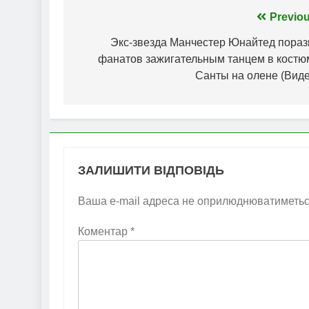
Навігація
Previou
записів
Экс-звезда Манчестер Юнайтед пораз
фанатов зажигательным танцем в костю
Санты на олене (Виде
ЗАЛИШИТИ ВІДПОВІДЬ
Ваша e-mail адреса не оприлюднюватиметьс
Коментар
*