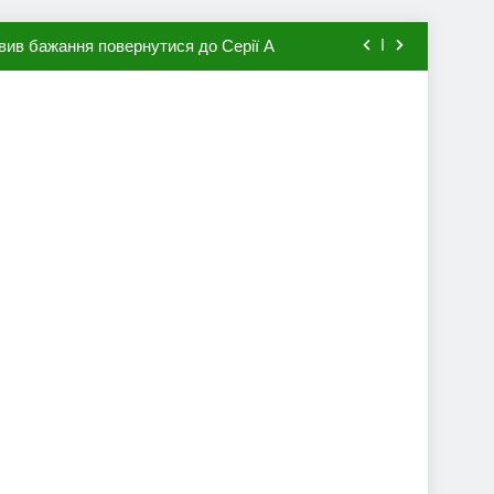
вив бажання повернутися до Серії А
мхена в ПСЖ: відома ціна трансфера
авця збірної Франції за 80 млн євро
ий до переходу в європейський клуб
вив бажання повернутися до Серії А
мхена в ПСЖ: відома ціна трансфера
авця збірної Франції за 80 млн євро