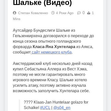
Шальке (Видео)
0
Степан Коваленко
4 Роки Ago
1
Mins
Аутсайдер Бундеслиги Шальке из
Гельзенкирхена договорился о переходе до
конца сезона опытного голландского
форварда
Класа-Яна Хунтелара
из Аякса,
сообщает
сайт немецкого клуба
.
Амстердамский клуб несколько дней назад
купил Себастьяна Аллера из Вест Хэма,
поэтому не могли гарантировать много
игрового времени Класу. Шальке хотело
усилить атаку, поэтому активно изучала
возможность заполучить Хунтелара себе.
???? Klaas-Jan Huntelaar golazo for
Schalke!
#UCL
|
@s04_en