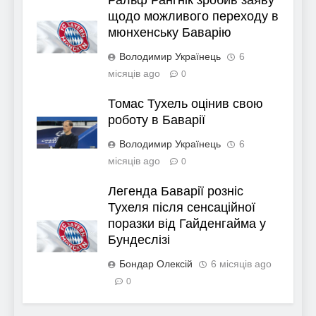
щодо можливого переходу в
мюнхенську Баварію
Володимир Українець
6
місяців ago
0
Томас Тухель оцінив свою
роботу в Баварії
Володимир Українець
6
місяців ago
0
Легенда Баварії розніс
Тухеля після сенсаційної
поразки від Гайденгайма у
Бундеслізі
Бондар Олексій
6 місяців ago
0