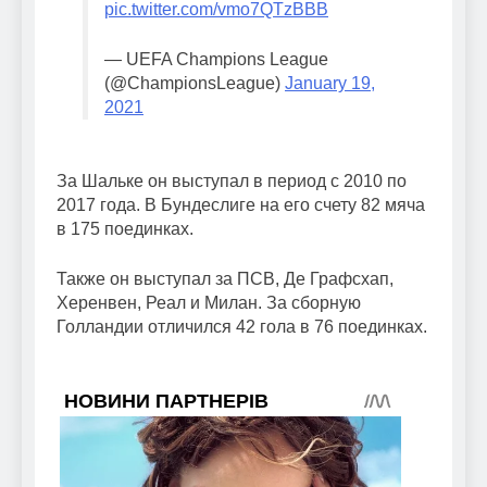
pic.twitter.com/vmo7QTzBBB
— UEFA Champions League
(@ChampionsLeague)
January 19,
2021
За Шальке он выступал в период с 2010 по
2017 года. В Бундеслиге на его счету 82 мяча
в 175 поединках.
Также он выступал за ПСВ, Де Графсхап,
Херенвен, Реал и Милан. За сборную
Голландии отличился 42 гола в 76 поединках.