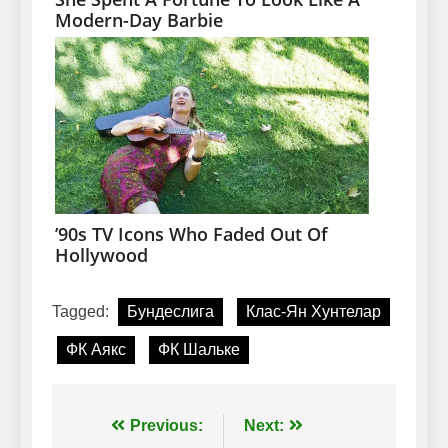
Tagged:
Бундеслига
Клас-Ян Хунтелар
ФК Аякс
ФК Шальке
Навігація
Previous:
Next: