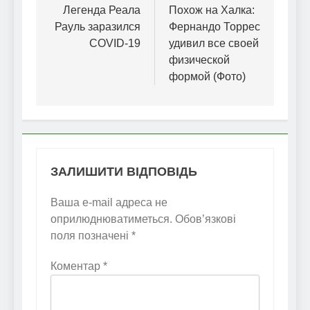
записів
Легенда Реала
Похож на Халка:
Рауль заразился
Фернандо Торрес
COVID-19
удивил все своей
физической
формой (Фото)
ЗАЛИШИТИ ВІДПОВІДЬ
Ваша e-mail адреса не
оприлюднюватиметься.
Обов’язкові
поля позначені
*
Коментар
*