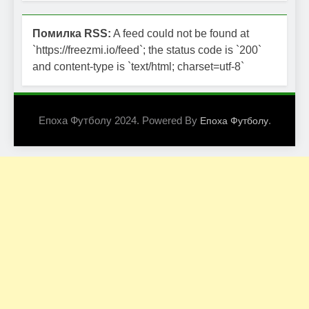
Помилка RSS:
A feed could not be found at
`https://freezmi.io/feed`; the status code is `200`
and content-type is `text/html; charset=utf-8`
Епоха Футболу 2024. Powered By
.
Епоха Футболу