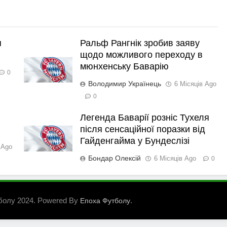
я
Ральф Рангнік зробив заяву
щодо можливого переходу в
мюнхенську Баварію
0
Володимир Українець
6 Місяців Ago
0
Легенда Баварії розніс Тухеля
після сенсаційної поразки від
Гайденгайма у Бундеслізі
 Ago
Бондар Олексій
6 Місяців Ago
0
болу 2024. Powered By
.
Епоха Футболу