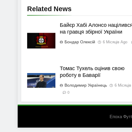
Related News
Байєр Хабі Алонсо націливс
на гравця збірної України
Бондар Олексій
6 Місяців Ago
Томас Тухель оцінив свою
роботу в Баварії
Володимир Українець
6 Місяців
0
Епоха Фут