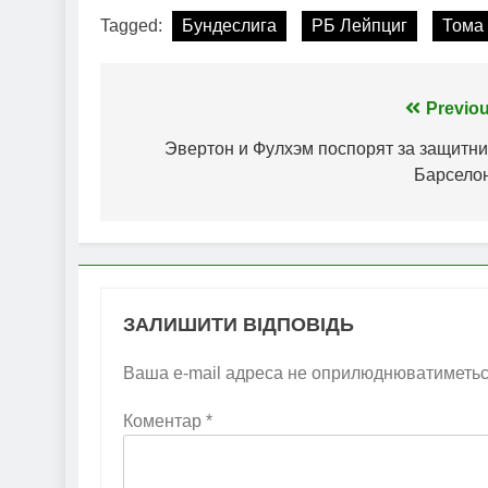
Tagged:
Бундеслига
РБ Лейпциг
Тома
Навігація
Previou
записів
Эвертон и Фулхэм поспорят за защитни
Барсело
ЗАЛИШИТИ ВІДПОВІДЬ
Ваша e-mail адреса не оприлюднюватиметьс
Коментар
*