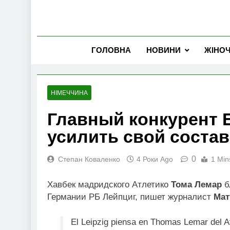
ГОЛОВНА
НОВИНИ
ЖІНО
НІМЕЧЧИНА
Главный конкурент 
усилить свой состав
0
Степан Коваленко
4 Роки Ago
1 Min
Хавбек мадридского Атлетико
Тома Лемар
б
Германии РБ Лейпциг, пишет журналист
Мат
El Leipzig piensa en Thomas Lemar del At