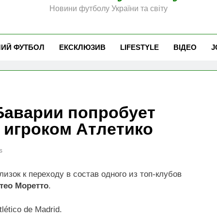
Новини футболу України та світу
ЧИЙ ФУТБОЛ
ЕКСКЛЮЗИВ
LIFESTYLE
ВІДЕО
J
Баварии попробует
 игроком Атлетико
s
лизок к переходу в состав одного из топ-клубов
тео Моретто
.
lético de Madrid.