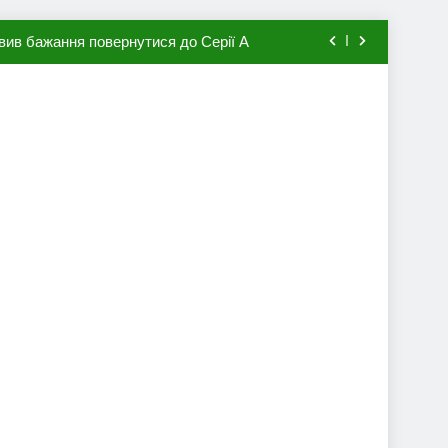
вив бажання повернутися до Серії А
мхена в ПСЖ: відома ціна трансфера
авця збірної Франції за 80 млн євро
ий до переходу в європейський клуб
вив бажання повернутися до Серії А
мхена в ПСЖ: відома ціна трансфера
авця збірної Франції за 80 млн євро