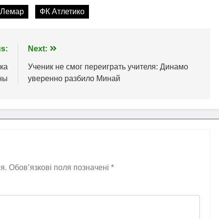
 Лемар
ФК Атлетико
s:
Next:
ка
Ученик не смог переиграть учителя: Динамо
ны
уверенно разбило Минай
я.
Обов’язкові поля позначені
*