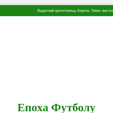
Видатний аргентинець Карлос Тевес висло
Наполі готовий продати Осі
ПСЖ близький до підписання гр
Олександр Караваєв назвав гравця Динамо, який готов
Видатний аргентинець Карлос Тевес висло
Наполі готовий продати Осі
ПСЖ близький до підписання гр
Епоха Футболу