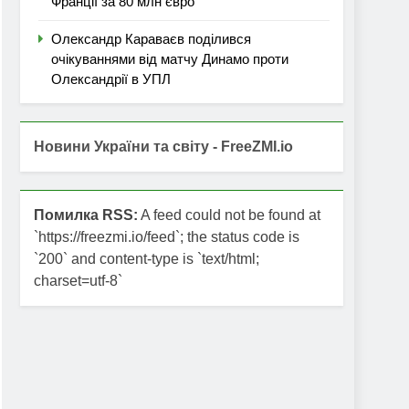
Франції за 80 млн євро
Олександр Караваєв поділився
очікуваннями від матчу Динамо проти
Олександрії в УПЛ
Новини України та світу - FreeZMI.io
Помилка RSS:
A feed could not be found at
`https://freezmi.io/feed`; the status code is
`200` and content-type is `text/html;
charset=utf-8`