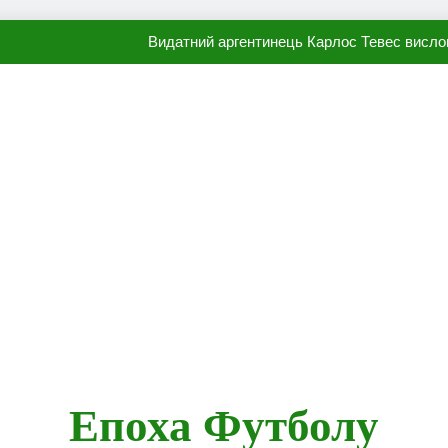
Видатний аргентинець Карлос Тевес висло
Наполі готовий продати Осі
ПСЖ близький до підписання гр
Олександр Караваєв назвав гравця Динамо, який готов
Видатний аргентинець Карлос Тевес висло
Наполі готовий продати Осі
ПСЖ близький до підписання гр
Епоха Футболу