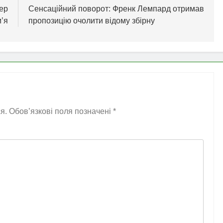
ер
Сенсаційний поворот: Френк Лемпард отримав
мʼя
пропозицію очолити відому збірну
я.
Обов’язкові поля позначені
*