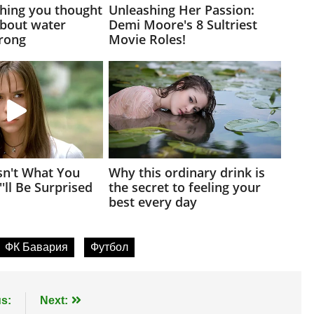
ФК Бавария
Футбол
s:
Next: