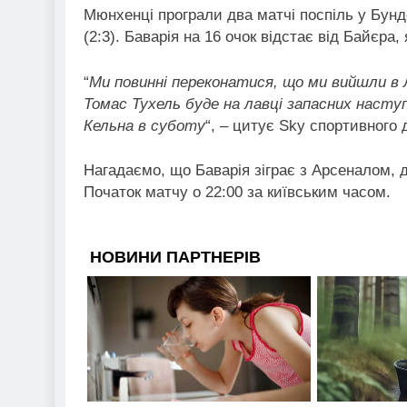
Мюнхенці програли два матчі поспіль у Бунде
(2:3). Баварія на 16 очок відстає від Байєра,
“
Ми повинні переконатися, що ми вийшли в 
Томас Тухель буде на лавці запасних насту
Кельна в суботу
“, – цитує Sky спортивного
Нагадаємо, що Баварія зіграє з Арсеналом, де
Початок матчу о 22:00 за київським часом.