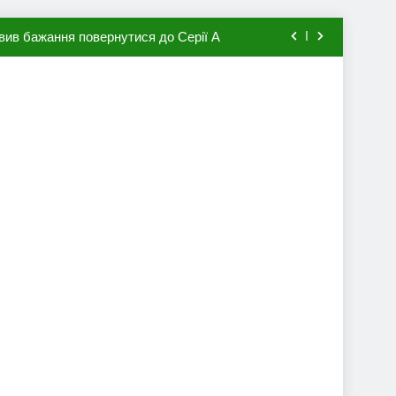
вив бажання повернутися до Серії А
мхена в ПСЖ: відома ціна трансфера
авця збірної Франції за 80 млн євро
ий до переходу в європейський клуб
вив бажання повернутися до Серії А
мхена в ПСЖ: відома ціна трансфера
авця збірної Франції за 80 млн євро