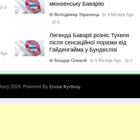
мюнхенську Баварію
0
Володимир Українець
6 Місяців Ago
0
Легенда Баварії розніс Тухеля
після сенсаційної поразки від
Гайденгайма у Бундеслізі
 Ago
Бондар Олексій
6 Місяців Ago
0
болу 2024. Powered By
.
Епоха Футболу