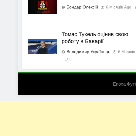
Бондар Олексій
6 Місяців Ago
Томас Тухель оцінив свою
роботу в Баварії
Володимир Українець
6 Місяців
0
Епоха Фут