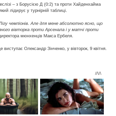
слізі – з Борусією Д (0:2) та проти Хайденхайма
 який лідирує у турнірній таблиці.
Лігу чемпіонів. Але для мене абсолютно ясно, що
пного вівторка проти Арсенала і у матчі проти
 директора мюнхенців Макса Ербеля.
 виступає Олександр Зінченко, у вівторок, 9 квітня.