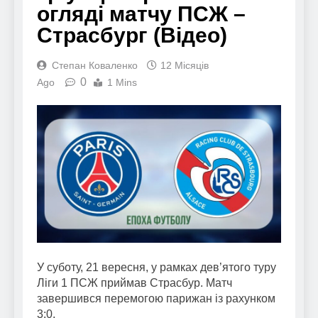
огляді матчу ПСЖ –
Страсбург (Відео)
Степан Коваленко
12 Місяців
0
Ago
1 Mins
У суботу, 21 вересня, у рамках дев’ятого туру
Ліги 1 ПСЖ приймав Страсбур. Матч
завершився перемогою парижан із рахунком
3:0.