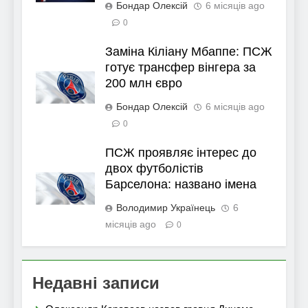
Бондар Олексій
6 місяців ago
0
Заміна Кіліану Мбаппе: ПСЖ
готує трансфер вінгера за
200 млн євро
Бондар Олексій
6 місяців ago
0
ПСЖ проявляє інтерес до
двох футболістів
Барселона: названо імена
Володимир Українець
6
місяців ago
0
Недавні записи