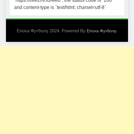
`https://freezmi.io/feed`; the status code is `200`
and content-type is `text/html; charset=utf-8`
Епоха Футболу 2024. Powered By
.
Епоха Футболу