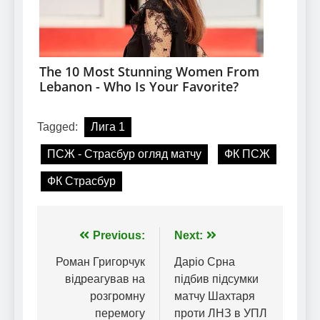
Tagged:
Лига 1
ПСЖ - Страсбур огляд матчу
ФК ПСЖ
ФК Страсбур
Навігація
Previous:
Next:
записів
Роман Григорчук
Даріо Срна
відреагував на
підбив підсумки
розгромну
матчу Шахтаря
перемогу
проти ЛНЗ в УПЛ