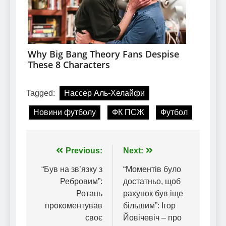
Tagged:
Нассер Аль-Хелайфи
Новини футболу
ФК ПСЖ
Футбол
Навігація
Previous:
Next:
записів
“Був на зв’язку з
“Моментів було
Ребровим”:
достатньо, щоб
Ротань
рахунок був іще
прокоментував
більшим”: Ігор
своє
Йовічевіч – про