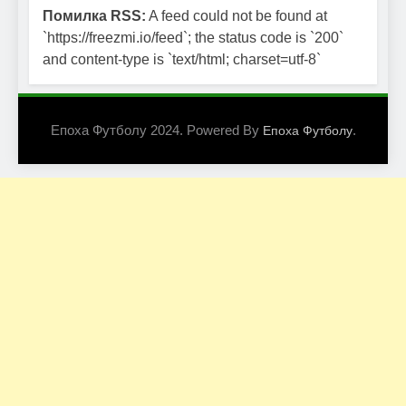
Помилка RSS:
A feed could not be found at
`https://freezmi.io/feed`; the status code is `200`
and content-type is `text/html; charset=utf-8`
Епоха Футболу 2024. Powered By
.
Епоха Футболу