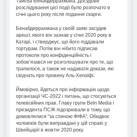
Тайєба Бенабдеррахмана. Досудове
розслідування цієї події було розпочато в
січні цього року після подання скарги.
Бенабдеррахмана у своїй заяві засудив
арешт, якого він зазнав у січні 2020 року в
Катарі, і стверджує, що його піддавали
тортурам. Потім він нібито підписав
протоколи про конфіденційність і
зобов’язався не розголошувати про те, що
трапилося, а також не надавати докази, які
свідчать про провину Аль-Хелаїфі.
Ймовірно, йдеться про інформацію щодо
організації ЧС-2022 і питань, що стосуються
телевізійних прав. Главу групи BeIn Media і
президента ПСЖ підозрювали в тому, що
домовлялися “за спиною ФІФА”. Обидвоє
чоловіків були виправдані у цій справі у
Швейцарії в жовтні 2020 року.