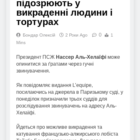
підозрюють у
викраденні людини і
тортурах
0
Бондар Олексій
2 Роки Ago
1
Mins
Президент ПСЖ
Нассер Аль-Хелаїфі
може
опинитися за ґратами через гучні
звинувачення.
Як повідомляє видання L’equipe,
посилаючись на джерела в Паризькому суді, у
понеділок призначили трьох суддів для
розслідування звинувачень на адресу Аль-
Хелаїфі.
Йдеться про можливе викрадення та
катування французько-алжирського лобіста