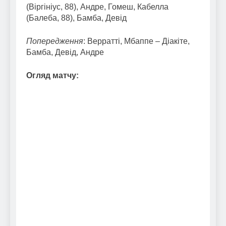
(Віргініус, 88), Андре, Гомеш, Кабелла
(Балеба, 88), Бамба, Девід
Попередження
: Верратті, Мбаппе – Діакіте,
Бамба, Девід, Андре
Огляд матчу: