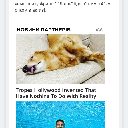
чемпіонату Франції. “Лілль” йде п’ятим з 41-м
очком в активі.