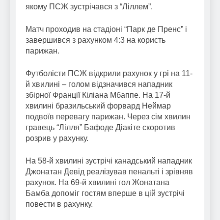
якому ПСЖ зустрічався з “Ліллем”.
Матч проходив на стадіоні “Парк де Пренс” і
завершився з рахунком 4:3 на користь
парижан.
Футболісти ПСЖ відкрили рахунок у грі на 11-
й хвилині – голом відзначився нападник
збірної Франції Кіліана Мбаппе. На 17-й
хвилині бразильський форвард Неймар
подвоїв перевагу парижан. Через сім хвилин
гравець “Лілля” Бафоде Діакіте скоротив
розрив у рахунку.
На 58-й хвилині зустрічі канадський нападник
Джонатан Девід реалізував пенальті і зрівняв
рахунок. На 69-й хвилині гол Жонатана
Бамба допоміг гостям вперше в цій зустрічі
повести в рахунку.