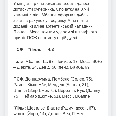
У кінцівці гри парижанам все ж вдалося
дотиснути суперника. Спочатку на 87-й
хвилині Кіліан Мбаппе оформив дубль і
зрівняв рахунок у поєдинку. А на п’ятій
доданій хвилині аргентинський нападник
Ліонель Мессі точним ударом зі штрафного
приніс ПСЖ перемогу в цій дуелі.
ПСЖ – “Лілль” – 4:3
Голи
: Мбаппе, 11, 87, Неймар, 17, Мессі, 90+5
– Діакіте, 24, Девід, 58 (пен.), Бамба, 69
ПСЖ
: Доннарумма, Пембеле (Солер, 75),
Рамос, Кімпембе, Мендеш (Бернат, 31),
Вітінья (Заїр-Емрі, 75), Верратті, Руїс (Данілу,
75), Неймар (Екітіке, 51), Мессі, Мбаппе
“
Ліль
“: Шевальє, Діакіте (Гудмундссон, 67),
Фонте (Йоро, 14), Джало, Веа, Гомес