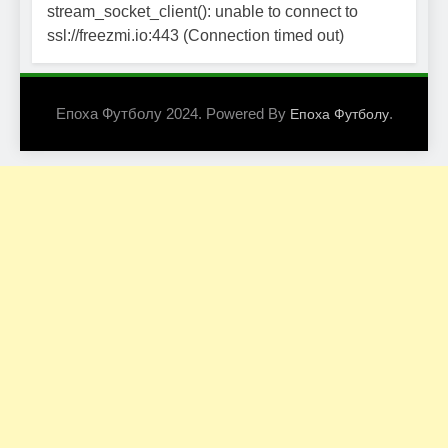
stream_socket_client(): unable to connect to
ssl://freezmi.io:443 (Connection timed out)
Епоха Футболу 2024. Powered By
.
Епоха Футболу