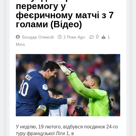
перемогу у
феєричному матчі з 7
голами (Відео)
0
Бондар Олексій
2 Роки Ago
1
Mins
У неділю, 19 лютого, відбувся поєдинок 24-го
туру французької Ліги 1, в