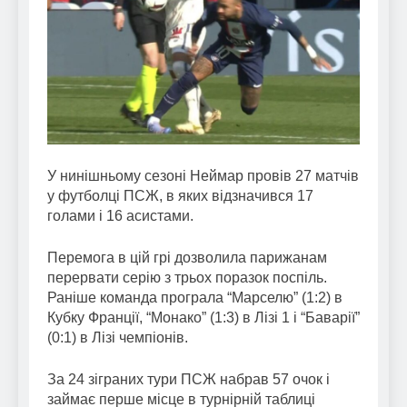
У нинішньому сезоні Неймар провів 27 матчів
у футболці ПСЖ, в яких відзначився 17
голами і 16 асистами.
Перемога в цій грі дозволила парижанам
перервати серію з трьох поразок поспіль.
Раніше команда програла “Марселю” (1:2) в
Кубку Франції, “Монако” (1:3) в Лізі 1 і “Баварії”
(0:1) в Лізі чемпіонів.
За 24 зіграних тури ПСЖ набрав 57 очок і
займає перше місце в турнірній таблиці