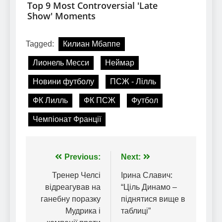
Tagged:
Килиан Мбаппе
Лионель Месси
Неймар
Новини футболу
ПСЖ - Лілль
ФК Лилль
ФК ПСЖ
Футбол
Чемпіонат Франції
Навігація
Previous:
Next:
записів
Тренер Челсі
Ірина Славич:
відреагував на
“Ціль Динамо –
ганебну поразку
піднятися вище в
Мудрика і
таблиці”