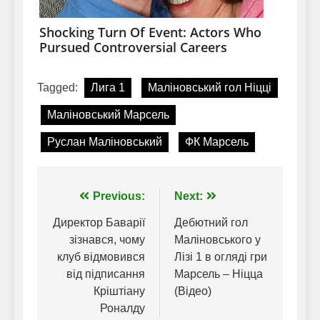
Tagged:
Лига 1
Маліновський гол Ніцці
Маліновський Марсель
Руслан Маліновський
ФК Марсель
Навігація
Previous:
Next:
записів
Директор Баварії
Дебютний гол
зізнався, чому
Маліновського у
клуб відмовився
Лізі 1 в огляді гри
від підписання
Марсель – Ніцца
Кріштіану
(Відео)
Роналду