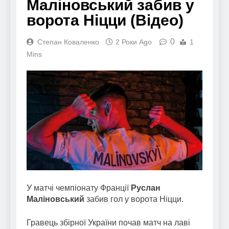
Маліновський забив у
ворота Ніцци (Відео)
0
Степан Коваленко
2 Роки Ago
1
Mins
У матчі чемпіонату Франції
Руслан
Маліновський
забив гол у ворота Ніцци.
Гравець збірної України почав матч на лаві