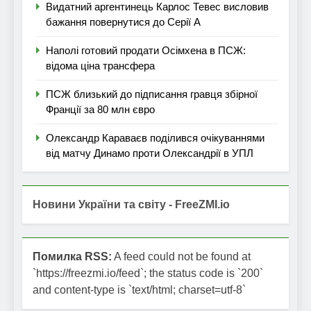
Видатний аргентинець Карлос Тевес висловив
бажання повернутися до Серії А
Наполі готовий продати Осімхена в ПСЖ:
відома ціна трансфера
ПСЖ близький до підписання гравця збірної
Франції за 80 млн євро
Олександр Караваєв поділився очікуваннями
від матчу Динамо проти Олександрії в УПЛ
Новини України та світу - FreeZMI.io
Помилка RSS:
A feed could not be found at
`https://freezmi.io/feed`; the status code is `200`
and content-type is `text/html; charset=utf-8`