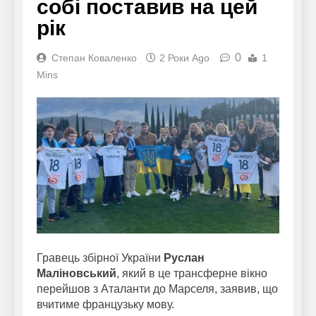
собі поставив на цей
рік
0
Степан Коваленко
2 Роки Ago
1
Mins
Гравець збірної України
Руслан
Маліновський
, який в це трансферне вікно
перейшов з Аталанти до Марселя, заявив, що
вчитиме французьку мову.