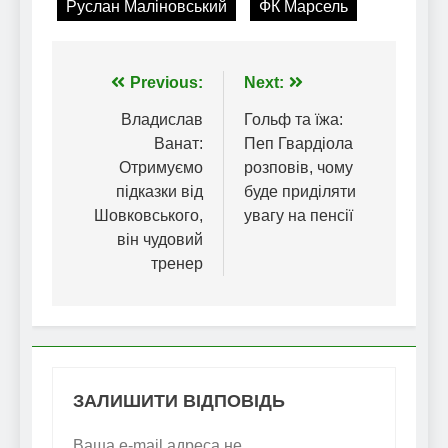
Руслан Маліновський
ФК Марсель
Навігація
Previous:
Next:
записів
Владислав
Гольф та їжа:
Ванат:
Пеп Гвардіола
Отримуємо
розповів, чому
підказки від
буде приділяти
Шовковського,
увагу на пенсії
він чудовий
тренер
ЗАЛИШИТИ ВІДПОВІДЬ
Ваша e-mail адреса не