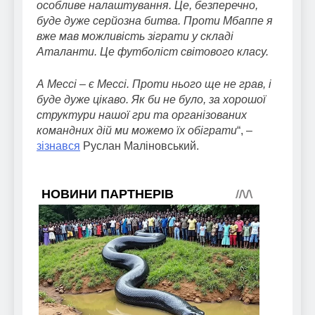
особливе налаштування. Це, безперечно,
буде дуже серйозна битва. Проти Мбаппе я
вже мав можливість зіграти у складі
Аталанти. Це футболіст світового класу.
А Мессі – є Мессі. Проти нього ще не грав, і
буде дуже цікаво. Як би не було, за хорошої
структури нашої гри та організованих
командних дій ми можемо їх обіграти
“, –
зізнався
Руслан Маліновський.