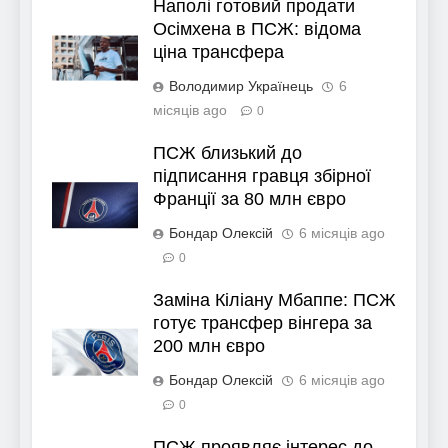
Наполі готовий продати
Осімхена в ПСЖ: відома
ціна трансфера
Володимир Українець
6
місяців ago
0
ПСЖ близький до
підписання гравця збірної
Франції за 80 млн євро
Бондар Олексій
6 місяців ago
0
Заміна Кіліану Мбаппе: ПСЖ
готує трансфер вінгера за
200 млн євро
Бондар Олексій
6 місяців ago
0
ПСЖ проявляє інтерес до