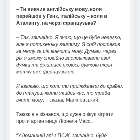
– Ти вивчив англійську мову, коли
перейшов у Генк, італійську – коли в
Аталанту, на черзі французька?
– Так, звичайно. Я знаю, що це буде нелегко,
але я потихеньку вчитиму. Я собі поставив
за мету за рік вивчити мову. Думаю, через
рік я зможу спокійно висловлювати свої
думки та ділитися якоюсь думкою після
матчу вже французькою.
Я вважаю, що коли ти приїжджаєш до країни,
де плануєш жити якийсь час, то треба
вчити мову
, – сказав Маліновський.
Також він зізнався, що дуже очікує зіграти
проти аргентинця Ліонеля Мессі.
“
У домашній грі з ПСЖ, звичайно, буде