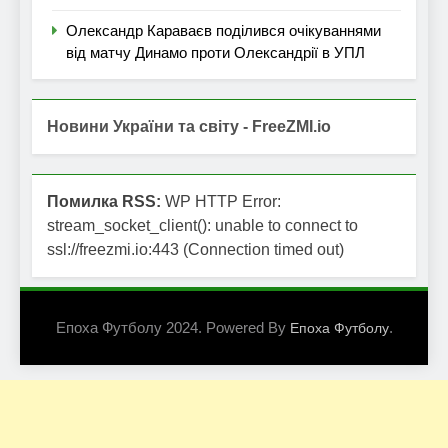
Олександр Караваєв поділився очікуваннями
від матчу Динамо проти Олександрії в УПЛ
Новини України та світу - FreeZMI.io
Помилка RSS:
WP HTTP Error:
stream_socket_client(): unable to connect to
ssl://freezmi.io:443 (Connection timed out)
Епоха Футболу 2024. Powered By
.
Епоха Футболу