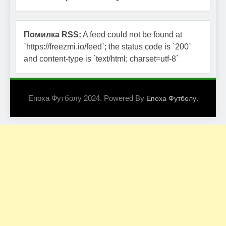
Помилка RSS:
A feed could not be found at
`https://freezmi.io/feed`; the status code is `200`
and content-type is `text/html; charset=utf-8`
Епоха Футболу 2024. Powered By
.
Епоха Футболу