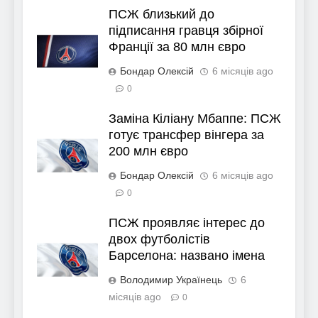
ПСЖ близький до
підписання гравця збірної
Франції за 80 млн євро
Бондар Олексій
6 місяців ago
0
Заміна Кіліану Мбаппе: ПСЖ
готує трансфер вінгера за
200 млн євро
Бондар Олексій
6 місяців ago
0
ПСЖ проявляє інтерес до
двох футболістів
Барселона: названо імена
Володимир Українець
6
місяців ago
0