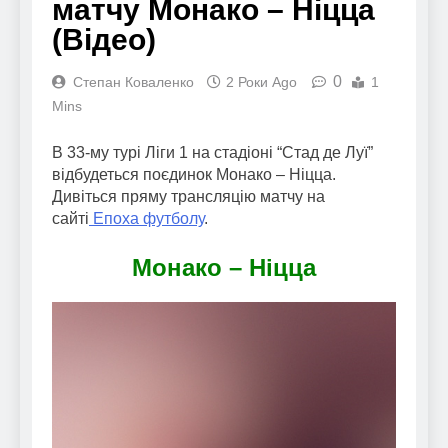
матчу Монако – Ніцца
(Відео)
0
Степан Коваленко
2 Роки Ago
1
Mins
В 33-му турі Ліги 1 на стадіоні “Стад де Луї”
відбудеться поєдинок Монако – Ніцца.
Дивіться пряму трансляцію матчу на
сайті
Епоха футболу
.
Монако – Ніцца