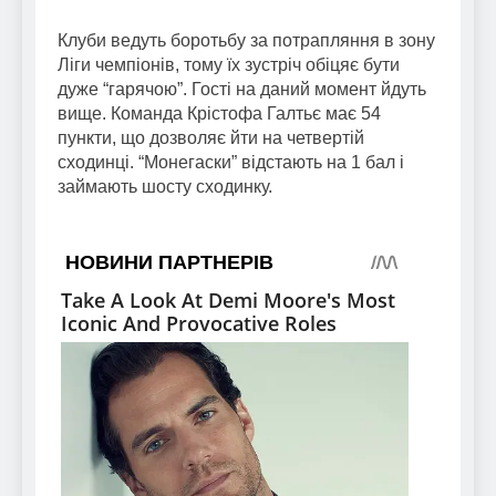
Клуби ведуть боротьбу за потрапляння в зону
Ліги чемпіонів, тому їх зустріч обіцяє бути
дуже “гарячою”. Гості на даний момент йдуть
вище. Команда Крістофа Галтьє має 54
пункти, що дозволяє йти на четвертій
сходинці. “Монегаски” відстають на 1 бал і
займають шосту сходинку.