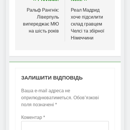
Навігація
записів
Ральф Рангнік:
Реал Мадрид
Ліверпуль
хоче підсилити
випереджає МЮ
склад гравцем
на шість років
Челсі та збірної
Німеччини
ЗАЛИШИТИ ВІДПОВІДЬ
Ваша e-mail адреса не
оприлюднюватиметься.
Обов’язкові
поля позначені
*
Коментар
*