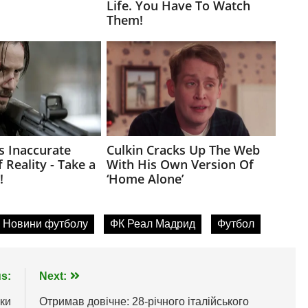
Новини футболу
ФК Реал Мадрид
Футбол
s:
Next:
нки
Отримав довічне: 28-річного італійського