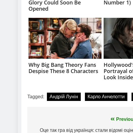
Tagged:
Андрій Лунін
Карло Анчелотти
Навігація
Previou
записів
Оце так гра від українця: стали відомі оці