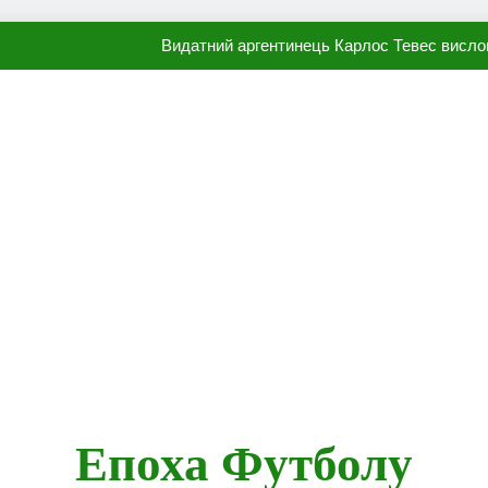
Видатний аргентинець Карлос Тевес висло
Наполі готовий продати Осі
ПСЖ близький до підписання гр
Олександр Караваєв назвав гравця Динамо, який готов
Видатний аргентинець Карлос Тевес висло
Наполі готовий продати Осі
ПСЖ близький до підписання гр
Епоха Футболу