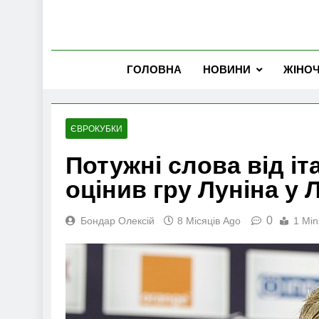
ГОЛОВНА
НОВИНИ
ЖІНО
ЄВРОКУБКИ
Потужні слова від іт
оцінив гру Луніна у Л
0
Бондар Олексій
8 Місяців Ago
1 Min