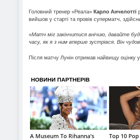
Головний тренер «Реала»
Карло Анчелотті
р
вийшов у старті та провів суперматч, здійсн
«
Матч міг закінчитися внічию, давайте буд
часу, як я з ним вперше зустрівся. Він чудов
Після матчу Лунін отримав найвищу оцінку у