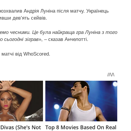
озхвалив Андрія Луніна після матчу. Українець
ивши дев’ять сейвів.
емо чесними. Це була найкраща гра Луніна з того
о сьогодні зіграв
», – сказав Анчелотті.
 матчі від WhoScored.