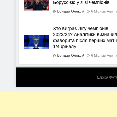
Боруссією у Лізі чемпіонів
Бондар Олексій
6 Місяців Ago
Хто виграє Лігу чемпіонів
2023/24? Аналітики визначи
фаворита після перших матч
1/4 фіналу
Бондар Олексій
6 Місяців Ago
Епоха Фут