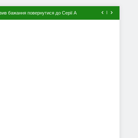
вив бажання повернутися до Серії А
мхена в ПСЖ: відома ціна трансфера
авця збірної Франції за 80 млн євро
ий до переходу в європейський клуб
вив бажання повернутися до Серії А
мхена в ПСЖ: відома ціна трансфера
авця збірної Франції за 80 млн євро