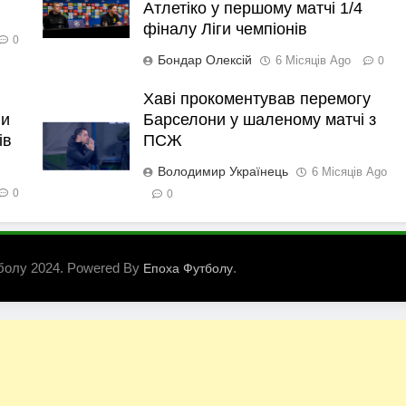
Атлетіко у першому матчі 1/4
фіналу Ліги чемпіонів
0
Бондар Олексій
6 Місяців Ago
0
Хаві прокоментував перемогу
ли
Барселони у шаленому матчі з
ів
ПСЖ
Володимир Українець
6 Місяців Ago
0
0
болу 2024. Powered By
.
Епоха Футболу