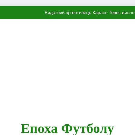
Видатний аргентинець Карлос Тевес висло
Наполі готовий продати Осі
ПСЖ близький до підписання гр
Олександр Караваєв назвав гравця Динамо, який готов
Видатний аргентинець Карлос Тевес висло
Наполі готовий продати Осі
ПСЖ близький до підписання гр
Епоха Футболу