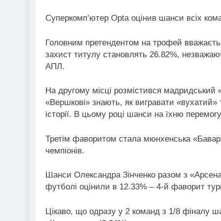
Суперкомп’ютер Opta оцінив шанси всіх коман
Головним претендентом на трофей вважаєтьс
захист титулу становлять 26.82%, незважаюч
АПЛ.
На другому місці розмістився мадридський «
«Вершкові» знають, як вигравати «вухатий» 
історії. В цьому році шанси на їхню перемог
Третім фаворитом стала мюнхенська «Баварія
чемпіонів.
Шанси Олександра Зінченко разом з «Арсена
футболі оцінили в 12.33% – 4-й фаворит турн
Цікаво, що одразу у 2 команд з 1/8 фіналу ш