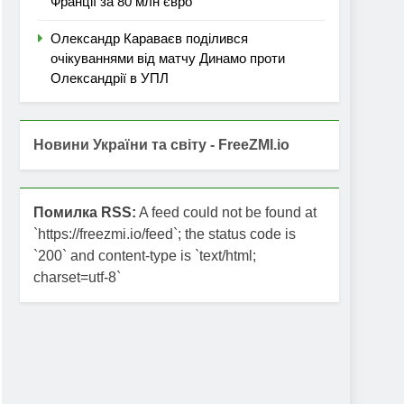
Франції за 80 млн євро
Олександр Караваєв поділився
очікуваннями від матчу Динамо проти
Олександрії в УПЛ
Новини України та світу - FreeZMI.io
Помилка RSS:
A feed could not be found at
`https://freezmi.io/feed`; the status code is
`200` and content-type is `text/html;
charset=utf-8`