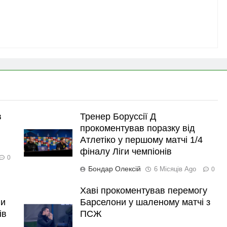
в
Тренер Боруссії Д
прокоментував поразку від
Атлетіко у першому матчі 1/4
фіналу Ліги чемпіонів
0
Бондар Олексій
6 Місяців Ago
0
Хаві прокоментував перемогу
ли
Барселони у шаленому матчі з
ів
ПСЖ