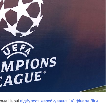
кому Ньоні
відбулося жеребкування 1/8 фіналу Ліги