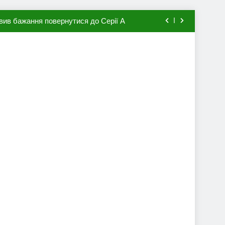
вив бажання повернутися до Серії А
мхена в ПСЖ: відома ціна трансфера
авця збірної Франції за 80 млн євро
ий до переходу в європейський клуб
вив бажання повернутися до Серії А
мхена в ПСЖ: відома ціна трансфера
авця збірної Франції за 80 млн євро