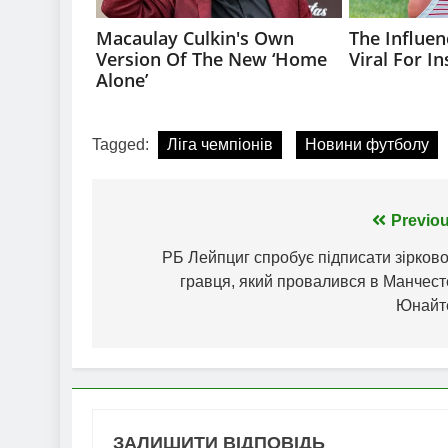
Tagged:
Ліга чемпіонів
Новини футболу
Навігація
Previou
записів
РБ Лейпциг спробує підписати зірков
гравця, який провалився в Манчест
Юнайт
ЗАЛИШИТИ ВІДПОВІДЬ