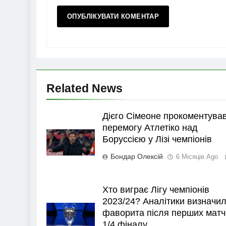
Related News
Дієго Сімеоне прокоментува
перемогу Атлетіко над
Боруссією у Лізі чемпіонів
Бондар Олексій
6 Місяців Ago
Хто виграє Лігу чемпіонів
2023/24? Аналітики визначи
фаворита після перших матч
1/4 фіналу