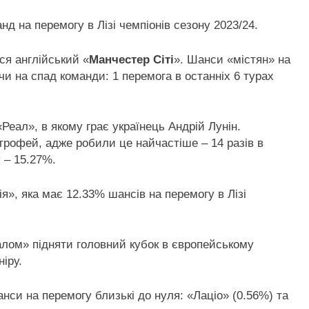
д на перемогу в Лізі чемпіонів сезону 2023/24.
я англійський «
Манчестер Сіті
». Шанси «містян» на
и на спад команди: 1 перемога в останніх 6 турах
Реал», в якому грає українець Андрій Лунін.
трофей, адже робили це найчастіше – 14 разів в
у – 15.27%.
», яка має 12.33% шансів на перемогу в Лізі
лом» підняти головний кубок в європейському
іру.
анси на перемогу близькі до нуля: «Лаціо» (0.56%) та