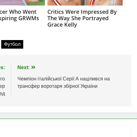
Футбол
s:
Next:
ого
Чемпіон італійської Серії А націлився на
ер
трансфер воротаря збірної України
ед