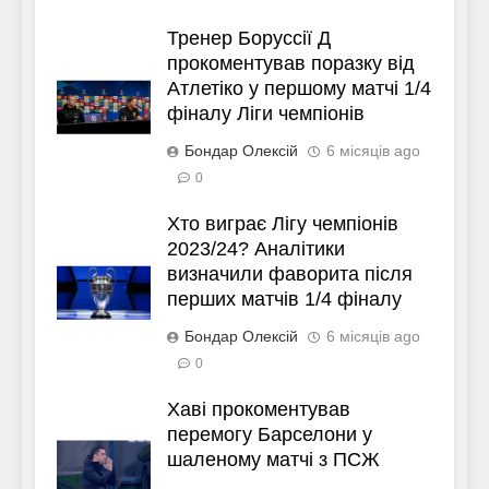
Тренер Боруссії Д
прокоментував поразку від
Атлетіко у першому матчі 1/4
фіналу Ліги чемпіонів
Бондар Олексій
6 місяців ago
0
Хто виграє Лігу чемпіонів
2023/24? Аналітики
визначили фаворита після
перших матчів 1/4 фіналу
Бондар Олексій
6 місяців ago
0
Хаві прокоментував
перемогу Барселони у
шаленому матчі з ПСЖ