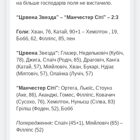
на більше господарів поля не вистачило.
“Црвена Звезда” – “Манчестер Сіті” – 2:3
Голи:
Хван, 76, Катай, 90+1 – Хемілтон , 19,
Бобб, 62, Філліпс, 85, пен
“Црвена
Звезда
“:
Глазер, Недельковіч (Кубіч,
78), Джига, Спаїч (Родіч, 65), Драговіч, Канга
(Катай, 57), Міяйловіч, Хван, Букарі, Ндіає
(Міятовіч, 57), Олаїнка (Лучіч, 57)
“Манчестер Сіті”:
Ортега, Льюїс, Стоунз
(Аке, 86), Аканджі, Гомес, Філліпс, Ковачич
(Сусохо, 76), Хемілтон, Нуньєш (Сілва, 83)
Гріліш (Фоден, 52), Бобб
Попередження
:
Спаїч (45+1), Міяйловіч (65) –
Філліпс (52)