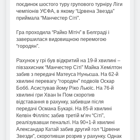
поєдинок шостого туру групового турніру Ліги
чемпіонів УЄФА, в якому “Црвена Звезда”
приймала “Манчестер Сіті”.
Гра проходила “Райко Мітіч” в Белграді і
завершилася видовищною перемогою
“городян”.
Рахунок у грі був відкритий на 19-й хвилині –
півзахисник “Манчестер Сіті” Майка Хемілтон
забив з передачі Матеуса Нуньєша. На 62-й
хвилині перевагу “городян” подвоїв Оскар
Бобб. Асистував йому Ріко Льюїс. На 76-й
хвилині гри Хван Ін Пом скоротив
відставання в рахунку, забивши після
передачі Османа Букарі. На 85-й хвилині
Келвін Філліпс забив третій м’яч “Сіті”,
реалізувавши пенальті. На 90+1-й хвилині
Александар Катай забив другий гол “Црвени
Звезди”, скоротивши розрив у рахунку. Однак