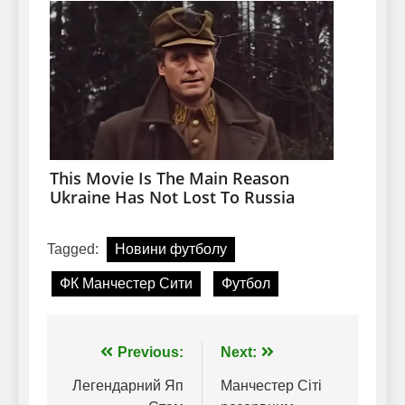
Tagged:
Новини футболу
ФК Манчестер Сити
Футбол
Навігація
Previous:
Next:
записів
Легендарний Яп
Манчестер Сіті