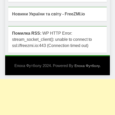
Новини України та світу - FreeZMI.io
Помилка RSS:
WP HTTP Error:
stream_socket_client(): unable to connect to
ssl://freezmi.io:443 (Connection timed out)
Епоха Футболу 2024. Powered By
.
Епоха Футболу