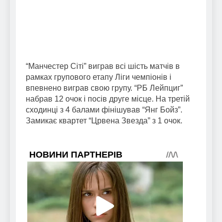
“Манчестер Сіті” виграв всі шість матчів в
рамках групового етапу Ліги чемпіонів і
впевнено виграв свою групу. “РБ Лейпциг”
набрав 12 очок і посів друге місце. На третій
сходинці з 4 балами фінішував “Янг Бойз”.
Замикає квартет “Црвена Звезда” з 1 очок.