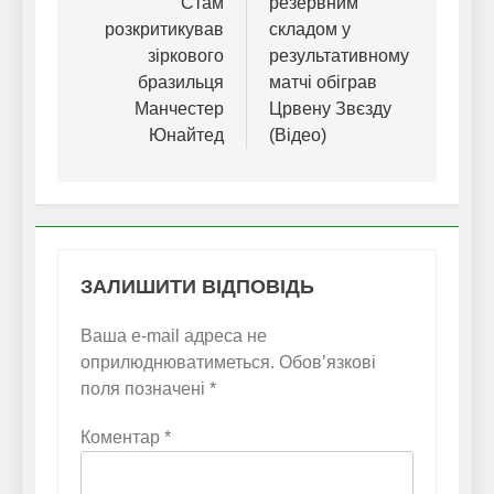
Стам
резервним
розкритикував
складом у
зіркового
результативному
бразильця
матчі обіграв
Манчестер
Црвену Звєзду
Юнайтед
(Відео)
ЗАЛИШИТИ ВІДПОВІДЬ
Ваша e-mail адреса не
оприлюднюватиметься.
Обов’язкові
поля позначені
*
Коментар
*