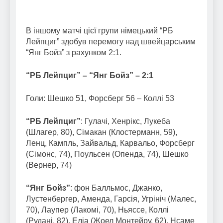
В іншому матчі цієї групи німецький “РБ
Лейпциг” здобув перемогу над швейцарським
“Янг Бойз” з рахунком 2:1.
“РБ Лейпциг” – “Янг Бойз” – 2:1
Голи
: Шешко 51, Форсберг 56 – Коллі 53
“РБ Лейпциг”
: Гулачі, Хенрікс, Лукеба
(Шлагер, 80), Сімакан (Клостерманн, 59),
Ленц, Кампль, Зайвальд, Карвальо, Форсберг
(Сімонс, 74), Поульсен (Опенда, 74), Шешко
(Вернер, 74)
“Янг Бойз”
: фон Балльмос, Джанко,
Лустенбергер, Аменда, Гарсія, Угрініч (Малес,
70), Лаупер (Лакомі, 70), Ньяссе, Коллі
(Рудані, 82), Еліа (Жоел Монтейру, 62), Нсаме