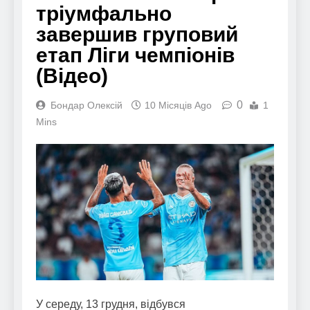
тріумфально
завершив груповий
етап Ліги чемпіонів
(Відео)
0
Бондар Олексій
10 Місяців Ago
1
Mins
У середу, 13 грудня, відбувся