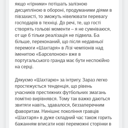
якщо «гірники» потішать залізною
дисципліною в обороні, продуманими діями в
півзахисті, то зможуть нівелювати перевагу
господарів в техніці. До речі, те, що гості
створять гольові моменти – я не сумніваюся,
от ще б тільки реалізація не підвела. Ба
більше, переконаний, що після недавньої
перемоги «Шахтаря» в Лізі чемпіонів над
іменитою «Барселоною» вже в
португальського гранда має бути неспокійно
на серці.
Дякуємо «Шахтарю» за інтригу. Зараз легко
простежується тенденція, що рівень
учасників престижних футбольних змагань
помітно вирівнявся. Тому так важко даються
звитяги навіть, здавалося, беззаперечним
фаворитам. Нинішнє покоління гравців
«Шахтаря» в дуже складний час також горить
бажанням вписати нові переможні сторінки в