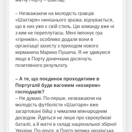
– Незважаючи на молодість гравців
«Шахтаря» нинішнього зразка, відчувається,
що в них уже є свій стиль. Цю команду вже ні
з ким не переплутаєш. Мені імпонує гра
«гірників», особливо додали вони в
організації захисту з приходом нового
керманича Марино Пушича. Я не здивуюся
якщо в Порту донеччани досягнуть
позитивного результату.
– А те, що поєдинок проходитиме в
Португалії буде вагомим «козирем»
господарів?
– Не думаю. По-перше, незважаючи на
молодість футболісти «Шахтаря» вже
загартовані бійці з чималим міжнародним
досвідом. Йдеться не лише про єврокубкові
баталії, а й матчі в складі національної збірної
України. По-друге, в Порту велика українська