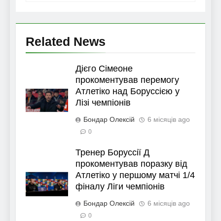
Related News
Дієго Сімеоне
прокоментував перемогу
Атлетіко над Боруссією у
Лізі чемпіонів
Бондар Олексій
6 місяців ago
0
Тренер Боруссії Д
прокоментував поразку від
Атлетіко у першому матчі 1/4
фіналу Ліги чемпіонів
Бондар Олексій
6 місяців ago
0