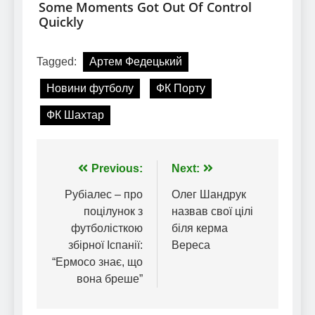
Tagged:
Артем Федецький
Новини футболу
ФК Порту
ФК Шахтар
Навігація
Previous:
Next:
записів
Рубіалес – про
Олег Шандрук
поцілунок з
назвав свої цілі
футболісткою
біля керма
збірної Іспанії:
Вереса
“Ермосо знає, що
вона бреше”