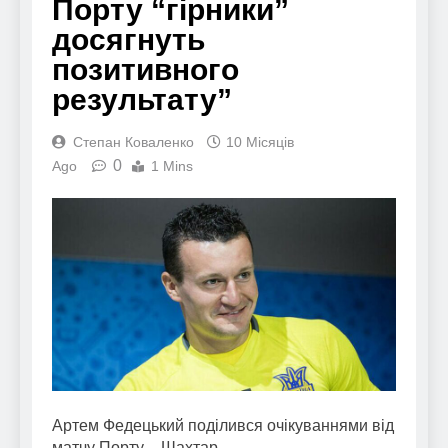
Порту “гірники”
досягнуть
позитивного
результату”
Степан Коваленко
10 Місяців
0
Ago
1 Mins
Артем Федецький поділився очікуваннями від
матчу Порту – Шахтар.