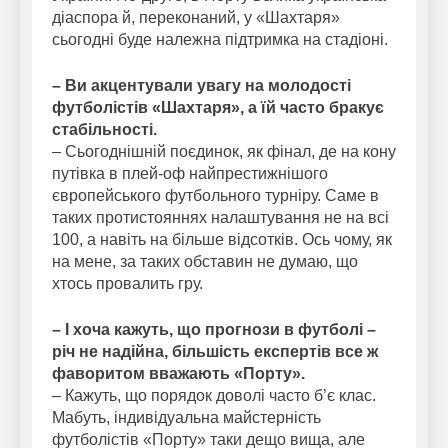
діаспора й, переконаний, у «Шахтаря»
сьогодні буде належна підтримка на стадіоні.
– Ви акцентували увагу на молодості
футболістів «Шахтаря», а їй часто бракує
стабільності.
– Сьогоднішній поєдинок, як фінал, де на кону
путівка в плей-оф найпрестижнішого
європейського футбольного турніру. Саме в
таких протистояннях налаштування не на всі
100, а навіть на більше відсотків. Ось чому, як
на мене, за таких обставин не думаю, що
хтось провалить гру.
– І хоча кажуть, що прогнози в футболі –
річ не надійна, більшість експертів все ж
фаворитом вважають «Порту».
– Кажуть, що порядок доволі часто б’є клас.
Мабуть, індивідуальна майстерність
футболістів «Порту» таки дещо вища, але