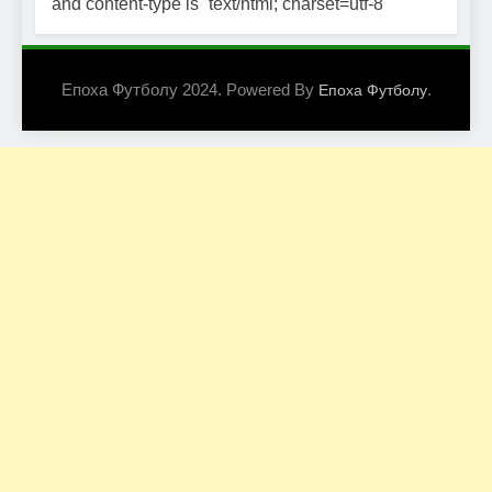
and content-type is `text/html; charset=utf-8`
Епоха Футболу 2024. Powered By
.
Епоха Футболу