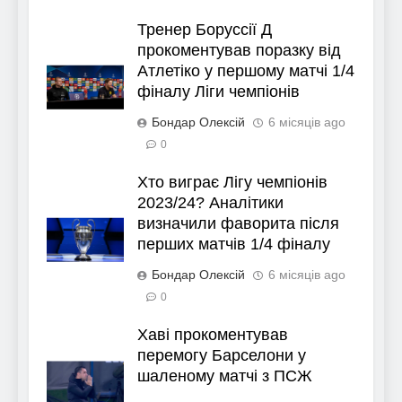
Тренер Боруссії Д
прокоментував поразку від
Атлетіко у першому матчі 1/4
фіналу Ліги чемпіонів
Бондар Олексій
6 місяців ago
0
Хто виграє Лігу чемпіонів
2023/24? Аналітики
визначили фаворита після
перших матчів 1/4 фіналу
Бондар Олексій
6 місяців ago
0
Хаві прокоментував
перемогу Барселони у
шаленому матчі з ПСЖ