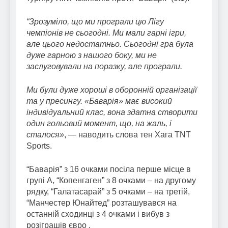
“Зрозуміло, що ми програли цю Лігу
чемпіонів не сьогодні. Ми мали гарні ігри,
але цього недостатньо. Сьогодні гра була
дуже гарною з нашого боку, ми не
заслуговували на поразку, але програли.
Ми були дуже хороші в оборонній організації
та у пресингу. «Баварія» має високий
індивідуальний клас, вона здатна створити
один гольовий момент, що, на жаль, і
сталося»
, — наводить слова тен Хага TNT
Sports.
“Баварія” з 16 очками посіла перше місце в
групі A, “Копенгаген” з 8 очками – на другому
рядку, “Галатасарай” з 5 очками – на третій,
“Манчестер Юнайтед” розташувався на
останній сходинці з 4 очками і вибув з
розіграшів євро .