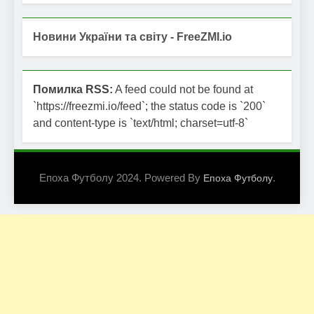
Новини України та світу - FreeZMI.io
Помилка RSS:
A feed could not be found at
`https://freezmi.io/feed`; the status code is `200`
and content-type is `text/html; charset=utf-8`
Епоха Футболу 2024. Powered By
.
Епоха Футболу