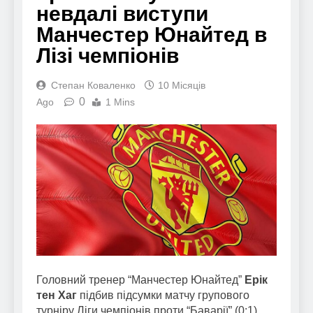
невдалі виступи
Манчестер Юнайтед в
Лізі чемпіонів
Степан Коваленко
10 Місяців
0
Ago
1 Mins
Головний тренер “Манчестер Юнайтед”
Ерік
тен Хаг
підбив підсумки матчу групового
турніру Ліги чемпіонів проти “Баварії” (0:1).