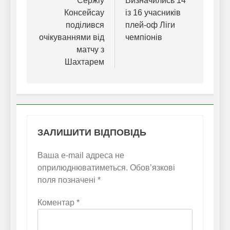
записів
Сержіу
Визначились 14
Консейсау
із 16 учасників
поділився
плей-оф Ліги
очікуваннями від
чемпіонів
матчу з
Шахтарем
ЗАЛИШИТИ ВІДПОВІДЬ
Ваша e-mail адреса не
оприлюднюватиметься.
Обов’язкові
поля позначені
*
Коментар
*