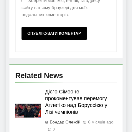
Зберегти моє ім'я, e-mail, та адресу
сайту в цьому браузері для моїх
подальших коментарів.
Related News
Дієго Сімеоне
прокоментував перемогу
Атлетіко над Боруссією у
Лізі чемпіонів
Бондар Олексій
6 місяців ago
0