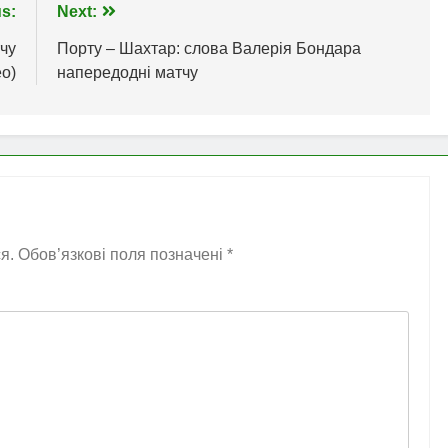
s:
Next:
тчу
Порту – Шахтар: слова Валерія Бондара
ео)
напередодні матчу
я.
Обов’язкові поля позначені
*