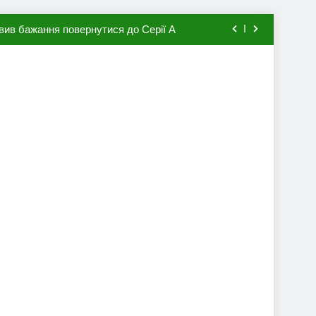
вив бажання повернутися до Серії А
мхена в ПСЖ: відома ціна трансфера
авця збірної Франції за 80 млн євро
ий до переходу в європейський клуб
вив бажання повернутися до Серії А
мхена в ПСЖ: відома ціна трансфера
авця збірної Франції за 80 млн євро