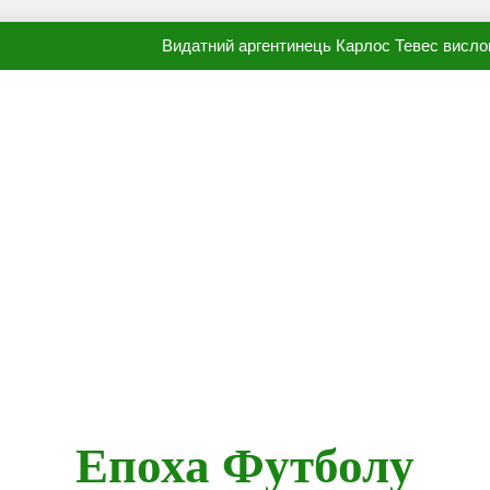
Видатний аргентинець Карлос Тевес висло
Наполі готовий продати Осі
ПСЖ близький до підписання гр
Олександр Караваєв назвав гравця Динамо, який готов
Видатний аргентинець Карлос Тевес висло
Наполі готовий продати Осі
ПСЖ близький до підписання гр
Епоха Футболу