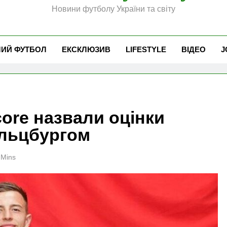
Новини футболу України та світу
ЧИЙ ФУТБОЛ
ЕКСКЛЮЗИВ
LIFESTYLE
ВІДЕО
J
ore назвали оцінки
альцбургом
 Mins