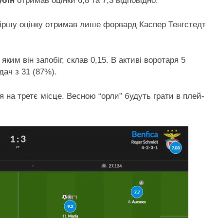
убін
отримав оцінки 6,8 та 7,3 відповідно.
гіршу оцінку отримав лише форвард Каспер Тенгстедт
 яким він запобіг, склав 0,15. В активі воротаря 5
дач з 31 (87%).
 на третє місце. Весною “орли” будуть грати в плей-