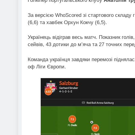
Голкіпер португальського клубу
Анатолій Тр
За версією WhoScored зі стартового складу 
(6,6) та хавбек Орхун Кокчу (6,5).
Українець відіграв весь матч. Показник голів,
сейвів, 43 дотики до м’яча та 27 точних пере
Команда українця завдяки перемозі піднялася
оф Ліги Європи.