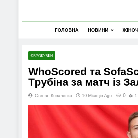
ГОЛОВНА
НОВИНИ
ЖІНО
ЄВРОКУБКИ
WhoScored та SofaSc
Трубіна за матч із З
0
Степан Коваленко
10 Місяців Ago
1