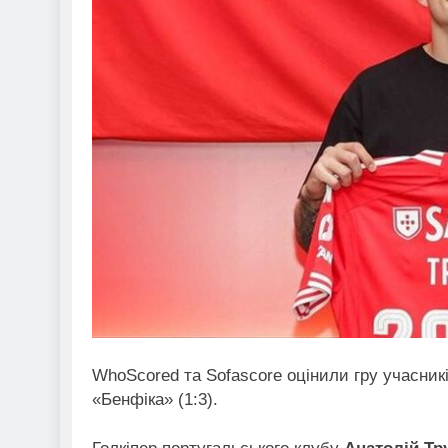
WhoScored та Sofascore оцінили гру учасник
«Бенфіка» (1:3).