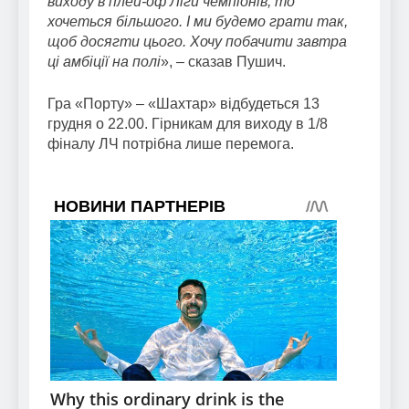
виходу в плей-оф Ліги чемпіонів, то
хочеться більшого. І ми будемо грати так,
щоб досягти цього. Хочу побачити завтра
ці амбіції на полі
», – сказав Пушич.
Гра «Порту» – «Шахтар» відбудеться 13
грудня о 22.00. Гірникам для виходу в 1/8
фіналу ЛЧ потрібна лише перемога.