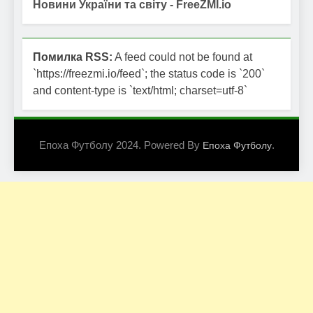
Новини України та світу - FreeZMI.io
Помилка RSS:
A feed could not be found at
`https://freezmi.io/feed`; the status code is `200`
and content-type is `text/html; charset=utf-8`
Епоха Футболу 2024. Powered By
.
Епоха Футболу