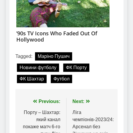
Tagged:
Маріно Пушич
Новини футболу
ФК Порту
ФК Шахтар
Футбол
Навігація
Previous:
Next:
записів
Порту – Шахтар:
Ліга
який канал
чемпіонів-2023/24:
покаже матч 6-го
Арсенал без