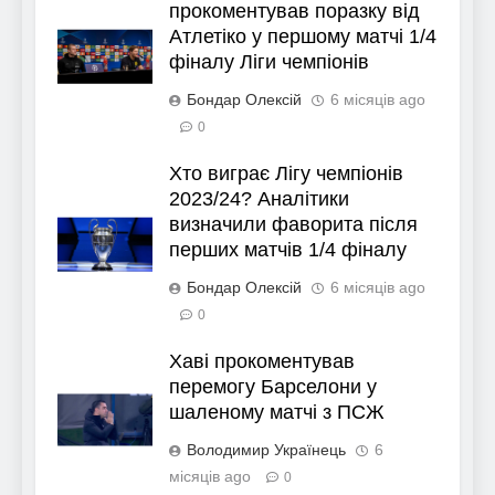
прокоментував поразку від
Атлетіко у першому матчі 1/4
фіналу Ліги чемпіонів
Бондар Олексій
6 місяців ago
0
Хто виграє Лігу чемпіонів
2023/24? Аналітики
визначили фаворита після
перших матчів 1/4 фіналу
Бондар Олексій
6 місяців ago
0
Хаві прокоментував
перемогу Барселони у
шаленому матчі з ПСЖ
Володимир Українець
6
місяців ago
0