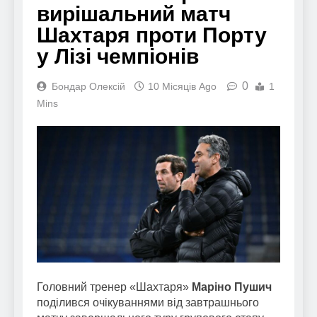
вирішальний матч
Шахтаря проти Порту
у Лізі чемпіонів
0
Бондар Олексій
10 Місяців Ago
1
Mins
Головний тренер «Шахтаря»
Маріно Пушич
поділився очікуваннями від завтрашнього