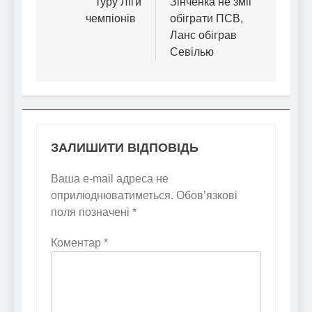
туру Ліги
Зінченка не зміг
чемпіонів
обіграти ПСВ,
Ланс обіграв
Севілью
ЗАЛИШИТИ ВІДПОВІДЬ
Ваша e-mail адреса не
оприлюднюватиметься.
Обов’язкові
поля позначені
*
Коментар
*