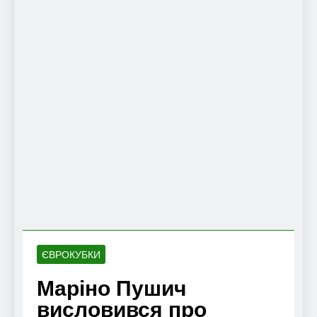
ЄВРОКУБКИ
Маріно Пушич
висловився про