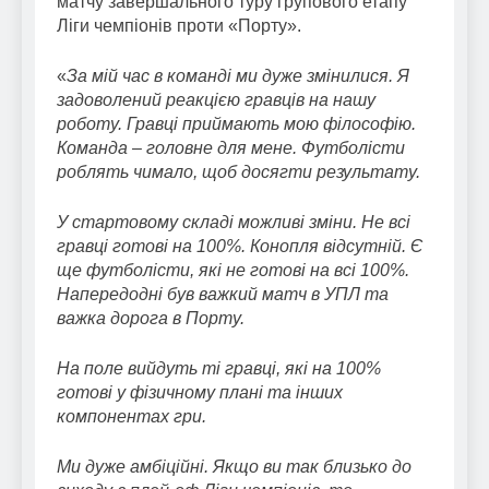
матчу завершального туру групового етапу
Ліги чемпіонів проти «Порту».
«
За мій час в команді ми дуже змінилися. Я
задоволений реакцією гравців на нашу
роботу. Гравці приймають мою філософію.
Команда – головне для мене. Футболісти
роблять чимало, щоб досягти результату.
У стартовому складі можливі зміни. Не всі
гравці готові на 100%. Конопля відсутній. Є
ще футболісти, які не готові на всі 100%.
Напередодні був важкий матч в УПЛ та
важка дорога в Порту.
На поле вийдуть ті гравці, які на 100%
готові у фізичному плані та інших
компонентах гри.
Ми дуже амбіційні. Якщо ви так близько до