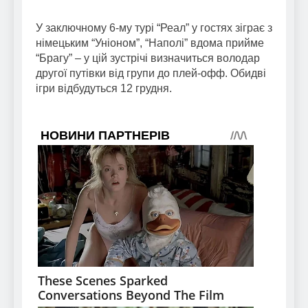
У заключному 6-му турі “Реал” у гостях зіграє з
німецьким “Уніоном”, “Наполі” вдома прийме
“Брагу” – у цій зустрічі визначиться володар
другої путівки від групи до плей-офф. Обидві
ігри відбудуться 12 грудня.