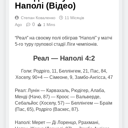
Наполі (Відео)
Степан Коваленко
11 Місяців
0
Ago
1 Mins
“Реал” на своєму полі обіграв “Наполі” у матчі
5-го туру групової стадії Ліги чемпіонів.
Реал — Наполі 4:2
Голи: Родріго, 11, Беллінгем, 21, Пас, 84,
Хоселу, 90+4 — Сімеоне, 9, Замбо-Ангісса, 47
Реал: Лунін — Карвахаль, Рюдігер, Алаба,
Менді (Начо, 87) — Кроос — Вальверде,
Себальйос (Хоселу, 57) — Беллінгем — Браїм
(Пас, 65), Родріго (Васкес, 87).
Наполі: Мерет — Ді Лоренцо, Ррахмані,