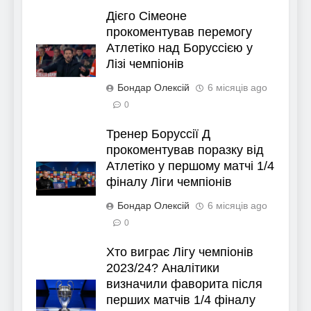
Дієго Сімеоне
прокоментував перемогу
Атлетіко над Боруссією у
Лізі чемпіонів
Бондар Олексій
6 місяців ago
0
Тренер Боруссії Д
прокоментував поразку від
Атлетіко у першому матчі 1/4
фіналу Ліги чемпіонів
Бондар Олексій
6 місяців ago
0
Хто виграє Лігу чемпіонів
2023/24? Аналітики
визначили фаворита після
перших матчів 1/4 фіналу