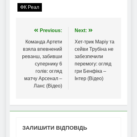
ФК Реал
Навігація
Previous:
Next:
записів
Команда Артети
Хет-трик Маріу та
взяла впевнений
сейви Трубіна не
реванш, забивши
забезпечили
супернику 6
перемогу: огляд
голів: огляд
гри Бенфіка –
матчу Арсенал –
Інтер (Відео)
Ланс (Відео)
ЗАЛИШИТИ ВІДПОВІДЬ