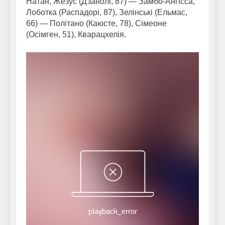
Натан, Жезус (Дзанолі, 87) — Замбо-Ангісса,
Лоботка (Распадорі, 87), Зелінські (Ельмас,
66) — Політано (Каюсте, 78), Сімеоне
(Осімген, 51), Кварацхелія.