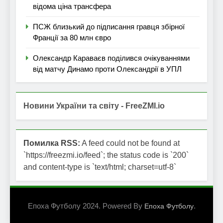
відома ціна трансфера
ПСЖ близький до підписання гравця збірної
Франції за 80 млн євро
Олександр Караваєв поділився очікуваннями
від матчу Динамо проти Олександрії в УПЛ
Новини України та світу - FreeZMI.io
Помилка RSS:
A feed could not be found at
`https://freezmi.io/feed`; the status code is `200`
and content-type is `text/html; charset=utf-8`
Епоха Футболу 2024. Powered By
.
Епоха Футболу