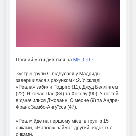
Повний матч дивіться на
МЕГОГО
.
Зустріч групи С відбулася у Мадриді і
завершилася з рахунком 4:2. У складі
«Реала» забили Родріго (11), Джуд Беллінгем
(22), Ніколас Пас (84) та Хоселу (90). У гостей
відзначилися Джованні Сімеоне (9) та Андре-
Франк Замбо-Ангуїсса (47).
«Реал» йде на першому місці в групі з 15
очками, «Наполі» займає другий рядок із 7
очками.