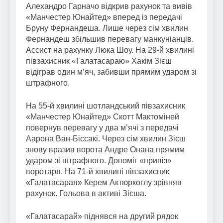
Алехандро Гарначо відкрив рахунок та вивів
«Манчестер Юнайтед» вперед із передачі
Бруну Фернандеша. Лише через сім хвилин
Фернандеш збільшив перевагу манкуніанців.
Ассист на рахунку Люка Шоу. На 29-й хвилині
півзахисник «Галатасараю» Хакім Зієш
відіграв один м’яч, забивши прямим ударом зі
штрафного.
На 55-й хвилині шотландський півзахисник
«Манчестер Юнайтед» Скотт Мактоміней
повернув перевагу у два м’ячі з передачі
Аарона Ван-Біссакі. Через сім хвилин Зієш
знову вразив ворота Андре Онана прямим
ударом зі штрафного. Допоміг «привіз»
воротаря. На 71-й хвилині півзахисник
«Галатасарая» Керем Актюркоглу зрівняв
рахунок. Гольова в активі Зієша.
«Галатасарай» піднявся на другий рядок