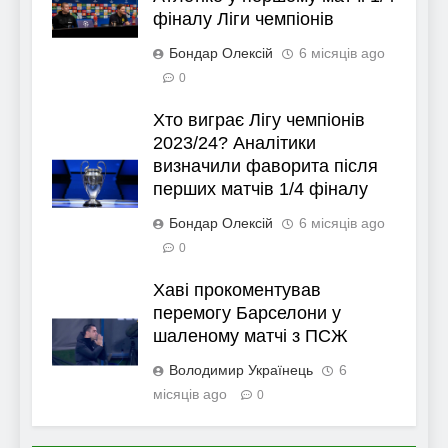
фіналу Ліги чемпіонів
Бондар Олексій
6 місяців ago
0
Хто виграє Лігу чемпіонів
2023/24? Аналітики
визначили фаворита після
перших матчів 1/4 фіналу
Бондар Олексій
6 місяців ago
0
Хаві прокоментував
перемогу Барселони у
шаленому матчі з ПСЖ
Володимир Українець
6
місяців ago
0