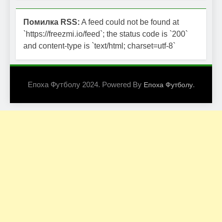
Помилка RSS:
A feed could not be found at
`https://freezmi.io/feed`; the status code is `200`
and content-type is `text/html; charset=utf-8`
Епоха Футболу 2024. Powered By
.
Епоха Футболу