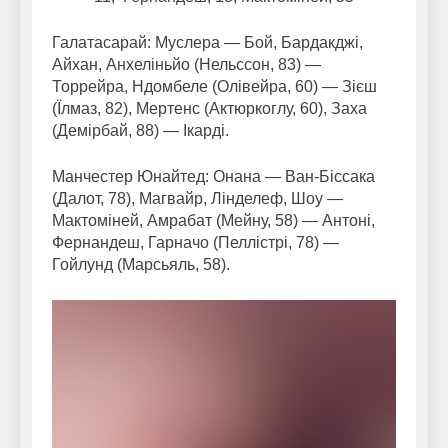
Галатасарай: Муслера — Бой, Бардакджі,
Айхан, Анхеліньйо (Нельссон, 83) —
Торрейра, Ндомбеле (Олівейра, 60) — Зієш
(Їлмаз, 82), Мертенс (Актюркоглу, 60), Заха
(Демірбай, 88) — Ікарді.
Манчестер Юнайтед: Онана — Ван-Біссака
(Далот, 78), Магвайр, Лінделеф, Шоу —
Мактоміней, Амрабат (Мейну, 58) — Антоні,
Фернандеш, Гарначо (Пеллістрі, 78) —
Гойлунд (Марсьяль, 58).