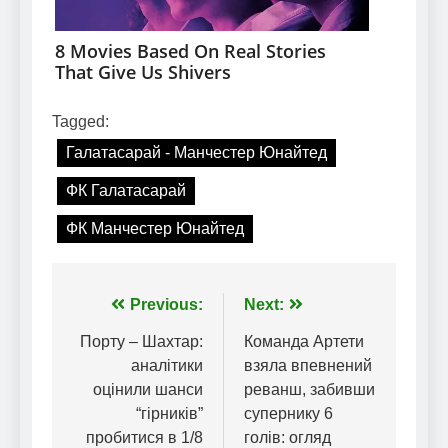
Tagged:
Галатасарай - Манчестер Юнайтед
ФК Галатасарай
ФК Манчестер Юнайтед
Навігація
Previous:
Next:
записів
Порту – Шахтар:
Команда Артети
аналітики
взяла впевнений
оцінили шанси
реванш, забивши
“гірників”
супернику 6
пробитися в 1/8
голів: огляд