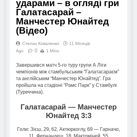
ударами – в огляді гри
Галатасарай –
Манчестер Юнайтед
(Відео)
Степан Коваленко
11 Місяців
0
Ago
1 Mins
Завершився матч 5-го туру групи А Ліги
чемпіонів між стамбульським “Галатасараєм”
та англійським “Манчестер Юнайтед”. Гра
пройшла на стадіоні “Рамс Парк” у Стамбулі
(Туреччина).
Галатасарай — Манчестер
Юнайтед 3:3
Голи: Зієш, 29, 62, Актюркоглу, 69 — Гарначо,
11, Фернандеш, 18, Мактоміней, 55