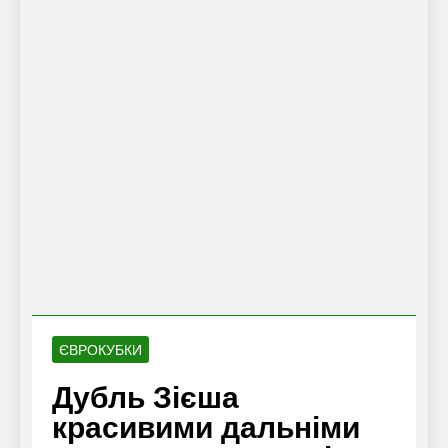
ЄВРОКУБКИ
Дубль Зієша
красивими дальніми