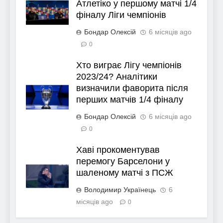
Атлетіко у першому матчі 1/4
фіналу Ліги чемпіонів
Бондар Олексій
6 місяців ago
0
Хто виграє Лігу чемпіонів
2023/24? Аналітики
визначили фаворита після
перших матчів 1/4 фіналу
Бондар Олексій
6 місяців ago
0
Хаві прокоментував
перемогу Барселони у
шаленому матчі з ПСЖ
Володимир Українець
6
місяців ago
0