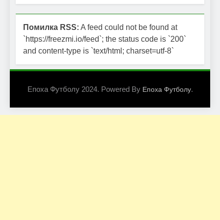
Помилка RSS:
A feed could not be found at
`https://freezmi.io/feed`; the status code is `200`
and content-type is `text/html; charset=utf-8`
Епоха Футболу 2024. Powered By
.
Епоха Футболу