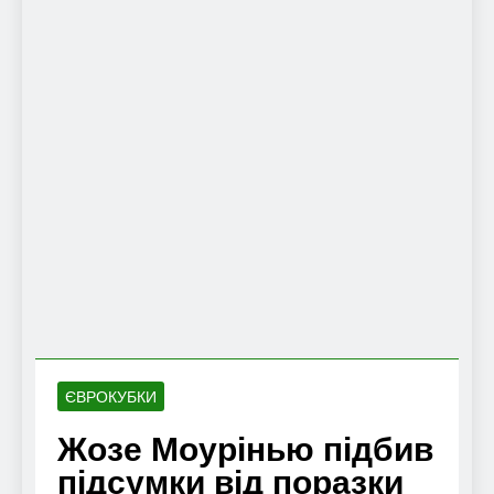
ЄВРОКУБКИ
Жозе Моурінью підбив
підсумки від поразки