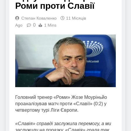
Роми проти Славії
Степан Коваленко
11 Місяців
0
Ago
1 Mins
Головний тренер «Роми» Жозе Моуріньйо
проаналізував матч проти «Славії» (0:2) у
четвертому турі Ліги Європи.
«Славія» справді заслужила перемогу, а ми
заслужили на поразку. «Славія» грала так