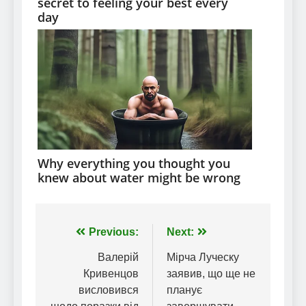
Навігація
Previous:
Next:
записів
Валерій
Мірча Луческу
Кривенцов
заявив, що ще не
висловився
планує