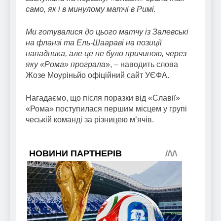
само, як і в минулому матчі в Римі.
Ми готувалися до цього матчу із Залевські
на фланзі та Ель-Шаараві на позиції
нападника, але це не було причиною, через
яку «Рома» програла
», – наводить слова
Жозе Моуріньйо офіційний сайт УЄФА.
Нагадаємо, що після поразки від «Славії»
«Рома» поступилася першим місцем у групі
чеській команді за різницею м’ячів.