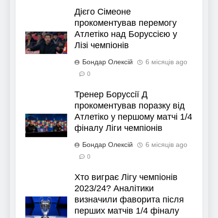
Дієго Сімеоне
прокоментував перемогу
Атлетіко над Боруссією у
Лізі чемпіонів
Бондар Олексій
6 місяців ago
0
Тренер Боруссії Д
прокоментував поразку від
Атлетіко у першому матчі 1/4
фіналу Ліги чемпіонів
Бондар Олексій
6 місяців ago
0
Хто виграє Лігу чемпіонів
2023/24? Аналітики
визначили фаворита після
перших матчів 1/4 фіналу