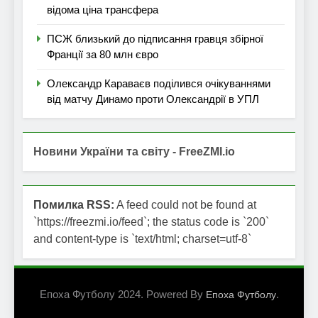
відома ціна трансфера
ПСЖ близький до підписання гравця збірної
Франції за 80 млн євро
Олександр Караваєв поділився очікуваннями
від матчу Динамо проти Олександрії в УПЛ
Новини України та світу - FreeZMI.io
Помилка RSS:
A feed could not be found at
`https://freezmi.io/feed`; the status code is `200`
and content-type is `text/html; charset=utf-8`
Епоха Футболу 2024. Powered By
.
Епоха Футболу