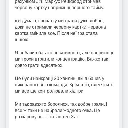
рахунком 3:4. Маркус Решфорд отримав
червону картку наприкінці першого тайму.
«Я думаю, спочатку ми грали дуже добре,
доки не отримали червону картку. Червона
картка змінила все. Після неї гра стала
іншою.
Я побачив багато позитивного, але наприкінці
ми трохи втратили концентрацію. Важко так
довго грати вдесятьох.
Це були найкращі 20 хвилин, які я бачив у
виконанні своєї команди. Крім того, вдесятьох
ми все ще контролювали хід гри.
Ми так завзято боролися, так добре грали, і
все ж таки не набрали жодного очка. Це
розчаровує», – сказав тен Хаг.