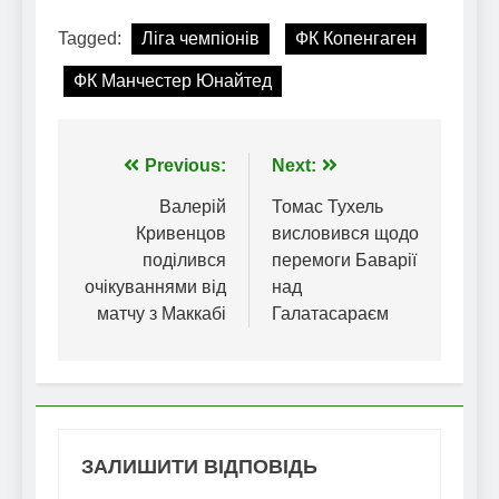
Tagged:
Ліга чемпіонів
ФК Копенгаген
ФК Манчестер Юнайтед
Навігація
Previous:
Next:
записів
Валерій
Томас Тухель
Кривенцов
висловився щодо
поділився
перемоги Баварії
очікуваннями від
над
матчу з Маккабі
Галатасараєм
ЗАЛИШИТИ ВІДПОВІДЬ