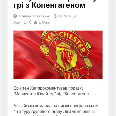
грі з Копенгагеном
Степан Коваленко
11 Місяців
0
Ago
1 Mins
Ерік тен Хаг прокоментував поразку
“Манчестер Юнайтед” від “Копенгагена”.
Англійська команда на виїзді програла матч
4-го туру групового етапу Ліги чемпіонів із