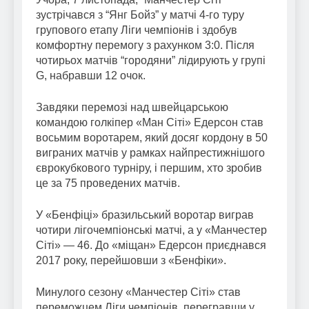
зустрічався з “Янг Бойз” у матчі 4-го туру
групового етапу Ліги чемпіонів і здобув
комфортну перемогу з рахунком 3:0. Після
чотирьох матчів “городяни” лідирують у групі
G, набравши 12 очок.
Завдяки перемозі над швейцарською
командою голкіпер «Ман Сіті» Едерсон став
восьмим воротарем, який досяг кордону в 50
виграних матчів у рамках найпрестижнішого
єврокубкового турніру, і першим, хто зробив
це за 75 проведених матчів.
У «Бенфіці» бразильський воротар виграв
чотири лігочемпіонські матчі, а у «Манчестер
Сіті» — 46. До «міщан» Едерсон приєднався
2017 року, перейшовши з «Бенфіки».
Минулого сезону «Манчестер Сіті» став
переможцем Ліги чемпіонів, перегравши у