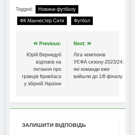
Tagged:
Новини футболу
ФК Манчестер Сити
Футбол
Навігація
Previous:
Next:
записів
Юрій Вернидуб
Ліга чемпіонів
відповів на
УЄФА сезону-2023/24:
питання про
які команди вже
гравців Кривбаса
вийшли до 1/8 фіналу
у збірній України
ЗАЛИШИТИ ВІДПОВІДЬ