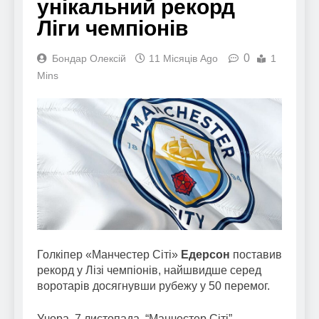
унікальний рекорд
Ліги чемпіонів
0
Бондар Олексій
11 Місяців Ago
1
Mins
Голкіпер «Манчестер Сіті»
Едерсон
поставив
рекорд у Лізі чемпіонів, найшвидше серед
воротарів досягнувши рубежу у 50 перемог.
Учора, 7 листопада, “Манчестер Сіті”