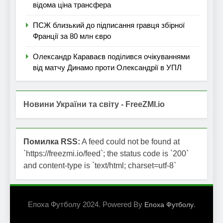
відома ціна трансфера
ПСЖ близький до підписання гравця збірної
Франції за 80 млн євро
Олександр Караваєв поділився очікуваннями
від матчу Динамо проти Олександрії в УПЛ
Новини України та світу - FreeZMI.io
Помилка RSS:
A feed could not be found at
`https://freezmi.io/feed`; the status code is `200`
and content-type is `text/html; charset=utf-8`
Епоха Футболу 2024. Powered By
.
Епоха Футболу