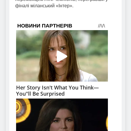
фіналі міланський «Інтер».