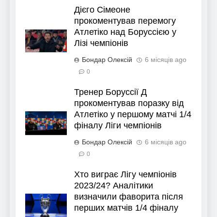
Дієго Сімеоне
прокоментував перемогу
Атлетіко над Боруссією у
Лізі чемпіонів
Бондар Олексій
6 місяців ago
0
Тренер Боруссії Д
прокоментував поразку від
Атлетіко у першому матчі 1/4
фіналу Ліги чемпіонів
Бондар Олексій
6 місяців ago
0
Хто виграє Лігу чемпіонів
2023/24? Аналітики
визначили фаворита після
перших матчів 1/4 фіналу