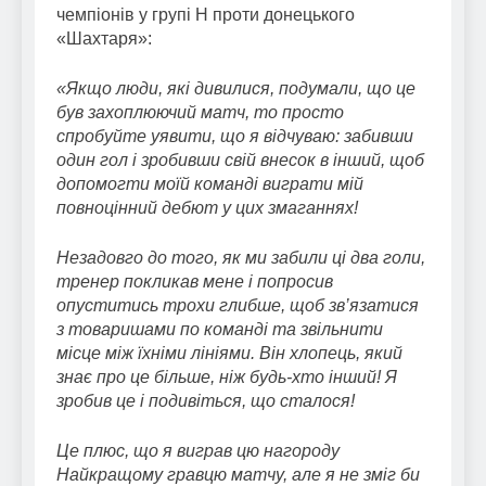
чемпіонів у групі H проти донецького
«Шахтаря»:
«Якщо люди, які дивилися, подумали, що це
був захоплюючий матч, то просто
спробуйте уявити, що я відчуваю: забивши
один гол і зробивши свій внесок в інший, щоб
допомогти моїй команді виграти мій
повноцінний дебют у цих змаганнях!
Незадовго до того, як ми забили ці два голи,
тренер покликав мене і попросив
опуститись трохи глибше, щоб зв’язатися
з товаришами по команді та звільнити
місце між їхніми лініями. Він хлопець, який
знає про це більше, ніж будь-хто інший! Я
зробив це і подивіться, що сталося!
Це плюс, що я виграв цю нагороду
Найкращому гравцю матчу, але я не зміг би