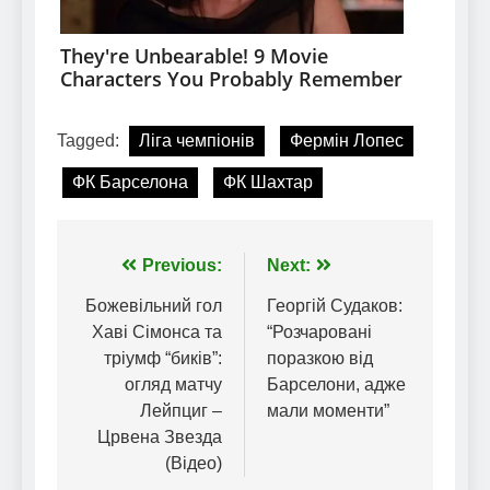
Tagged:
Ліга чемпіонів
Фермін Лопес
ФК Барселона
ФК Шахтар
Навігація
Previous:
Next:
записів
Божевільний гол
Георгій Судаков:
Хаві Сімонса та
“Розчаровані
тріумф “биків”:
поразкою від
огляд матчу
Барселони, адже
Лейпциг –
мали моменти”
Црвена Звезда
(Відео)