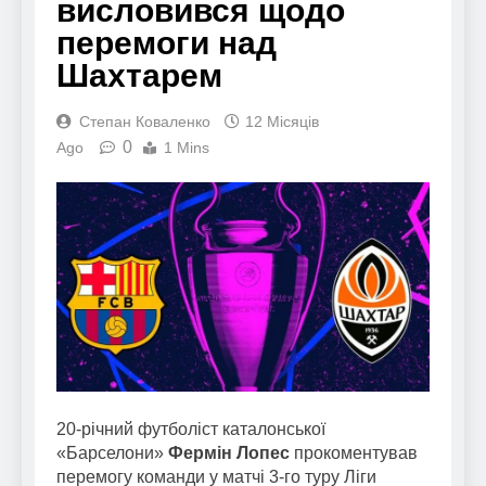
висловився щодо
перемоги над
Шахтарем
Степан Коваленко
12 Місяців
0
Ago
1 Mins
20-річний футболіст каталонської
«Барселони»
Фермін Лопес
прокоментував
перемогу команди у матчі 3-го туру Ліги