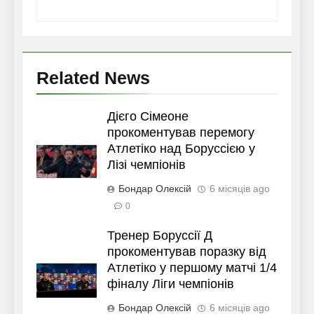
Related News
Дієго Сімеоне
прокоментував перемогу
Атлетіко над Боруссією у
Лізі чемпіонів
Бондар Олексій
6 місяців ago
0
Тренер Боруссії Д
прокоментував поразку від
Атлетіко у першому матчі 1/4
фіналу Ліги чемпіонів
Бондар Олексій
6 місяців ago