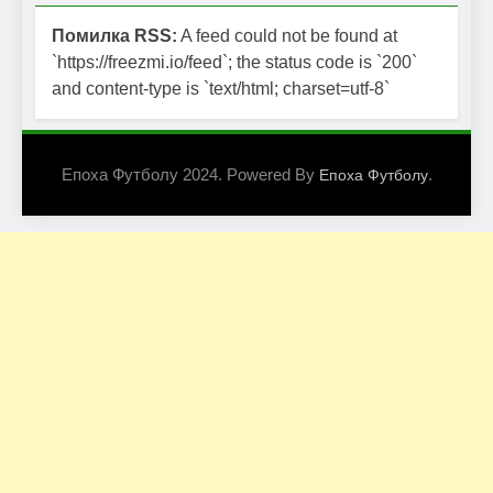
Помилка RSS:
A feed could not be found at
`https://freezmi.io/feed`; the status code is `200`
and content-type is `text/html; charset=utf-8`
Епоха Футболу 2024. Powered By
.
Епоха Футболу