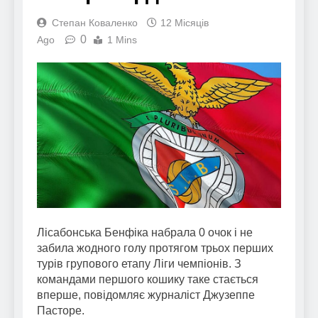
Степан Коваленко
12 Місяців
0
Ago
1 Mins
Лісабонська Бенфіка набрала 0 очок і не
забила жодного голу протягом трьох перших
турів групового етапу Ліги чемпіонів. З
командами першого кошику таке стається
вперше, повідомляє журналіст Джузеппе
Пасторе.