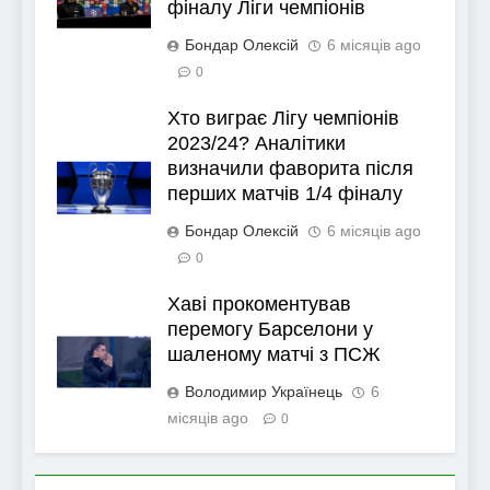
фіналу Ліги чемпіонів
Бондар Олексій
6 місяців ago
0
Хто виграє Лігу чемпіонів
2023/24? Аналітики
визначили фаворита після
перших матчів 1/4 фіналу
Бондар Олексій
6 місяців ago
0
Хаві прокоментував
перемогу Барселони у
шаленому матчі з ПСЖ
Володимир Українець
6
місяців ago
0