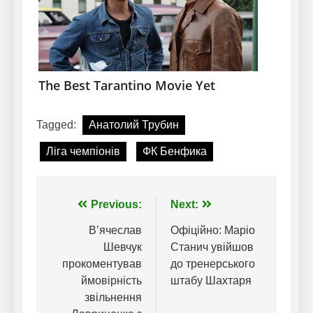
Tagged:
Анатолий Трубин
Ліга чемпіонів
ФК Бенфика
Навігація
Previous:
Next:
записів
В’ячеслав
Офіційно: Маріо
Шевчук
Станич увійшов
прокоментував
до тренерського
ймовірність
штабу Шахтаря
звільнення