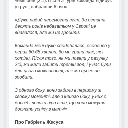
чемпіонів (2:1). Після 3 турів команда лідирує
у групі, набравши 6 очок.
«
Дуже радий перемогти тут. За останні
десять років небагатьом у Європі це
вдавалося, але ми це зробили.
Команда мені дуже сподобалася, особливо у
перші 60-65 хвилин, бо ми грали так, як і
хотіли. Після того, як ми повели у рахунку
2:0, ми мали забити третій гол, і у нас були
для цього можливості, але ми цього не
зробили.
З одного боку, вони забили в першому ж
своєму моменті, але з іншого боку, у них є
досвід і велика віра в те, що вони можуть
досягти успіху в матчі
».
Про Габріель Жесуса