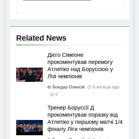
Related News
Дієго Сімеоне
прокоментував перемогу
Атлетіко над Боруссією у
Лізі чемпіонів
Бондар Олексій
6 місяців ago
0
Тренер Боруссії Д
прокоментував поразку від
Атлетіко у першому матчі 1/4
фіналу Ліги чемпіонів