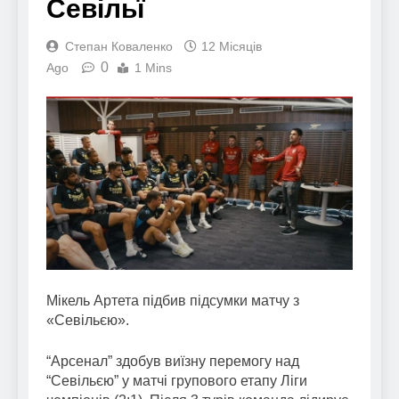
Севільї
Степан Коваленко
12 Місяців
0
Ago
1 Mins
Мікель Артета підбив підсумки матчу з
«Севільєю».
“Арсенал” здобув виїзну перемогу над
“Севільєю” у матчі групового етапу Ліги