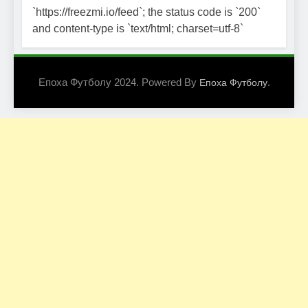
`https://freezmi.io/feed`; the status code is `200`
and content-type is `text/html; charset=utf-8`
Епоха Футболу 2024. Powered By
.
Епоха Футболу