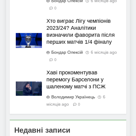
Бондар Олексій
6 місяців ago
0
Хто виграє Лігу чемпіонів
2023/24? Аналітики
визначили фаворита після
перших матчів 1/4 фіналу
Бондар Олексій
6 місяців ago
0
Хаві прокоментував
перемогу Барселони у
шаленому матчі з ПСЖ
Володимир Українець
6
місяців ago
0
Недавні записи