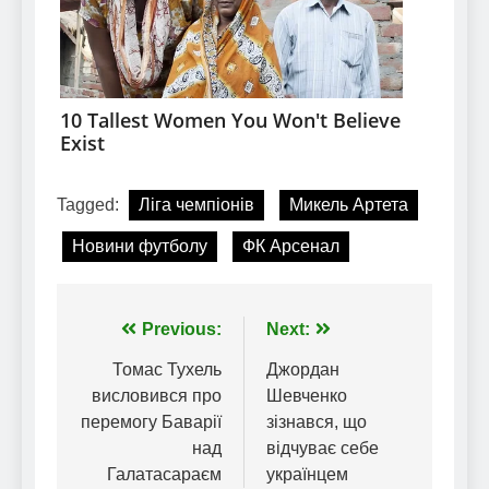
Tagged:
Ліга чемпіонів
Микель Артета
Новини футболу
ФК Арсенал
Навігація
Previous:
Next:
записів
Томас Тухель
Джордан
висловився про
Шевченко
перемогу Баварії
зізнався, що
над
відчуває себе
Галатасараєм
українцем