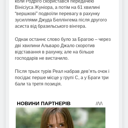
коли Родріго скористався передачею
Вінісіуса Жуніора, а потім на 61 хвилині
“вершкові” подвоїли перевагу в рахунку
зусиллями Джуда Беллінгема після другого
асиста від бразильського вінгера.
Однак останнє слово було за Брагою – через
дві хвилини Альваро Джало скоротив
відставання в рахунку, але на більше
господарів не вистачило.
Після трьох турів Реал набрав дев’ять очок і
посідає перше місце у групі С, а у Браги три
бали та третя позиція.