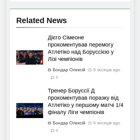
Related News
Дієго Сімеоне
прокоментував перемогу
Атлетіко над Боруссією у
Лізі чемпіонів
Бондар Олексій
6 місяців ago
0
Тренер Боруссії Д
прокоментував поразку від
Атлетіко у першому матчі 1/4
фіналу Ліги чемпіонів
Бондар Олексій
6 місяців ago
0