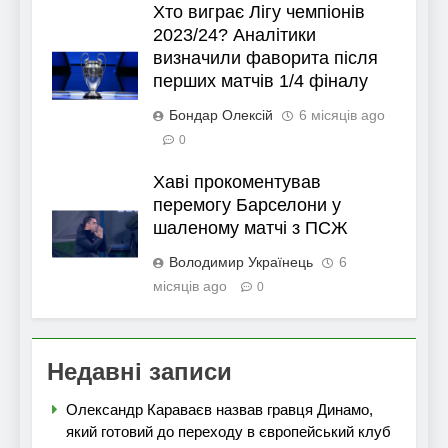
Хто виграє Лігу чемпіонів
2023/24? Аналітики
визначили фаворита після
перших матчів 1/4 фіналу
Бондар Олексій
6 місяців ago
0
Хаві прокоментував
перемогу Барселони у
шаленому матчі з ПСЖ
Володимир Українець
6
місяців ago
0
Недавні записи
Олександр Караваєв назвав гравця Динамо,
який готовий до переходу в європейський клуб