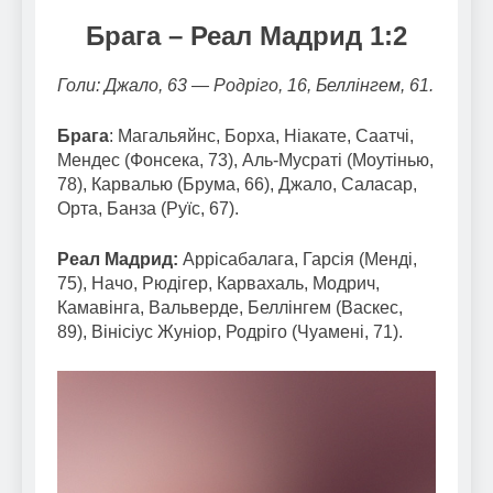
Брага – Реал Мадрид 1:2
Голи: Джало, 63 — Родріго, 16, Беллінгем, 61.
Брага
: Магальяйнс, Борха, Ніакате, Саатчі,
Мендес (Фонсека, 73), Аль-Мусраті (Моутінью,
78), Карвалью (Брума, 66), Джало, Саласар,
Орта, Банза (Руїс, 67).
Реал Мадрид:
Аррісабалага, Гарсія (Менді,
75), Начо, Рюдігер, Карвахаль, Модрич,
Камавінга, Вальверде, Беллінгем (Васкес,
89), Вінісіус Жуніор, Родріго (Чуамені, 71).