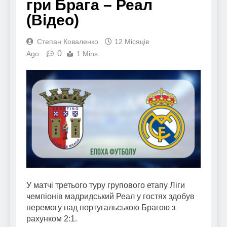
гри Брага – Реал
(Відео)
Степан Коваленко
12 Місяців
0
Ago
1 Mins
У матчі третього туру групового етапу Ліги
чемпіонів мадридський Реал у гостях здобув
перемогу над португальською Брагою з
рахунком 2:1.