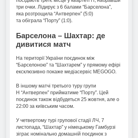
посідають третє місце у квартеті H, набравши
три очки. Лідирує з 6 балами “Барселона”,
яка розтрощила “Антверпен” (5:0)
та обіграла “Порту” (1:0).
Барселона – Шахтар: де
дивитися матч
На території України поєдинок між
“Барселоною” та “Шахтарем” у прямому ефірі
ексклюзивно покаже медіасервіс MEGOGO.
В іншому матчі третього туру групи
H “Антверпен” прийматиме “Порту”. Цей
поєдинок також відбудеться 25 жовтня, але о
22:00 за київським часом.
У четвертому турі групової стадії ЛЧ, 7
листопада, “Шахтар” у німецькому Гамбурзі
зіграє номінально домашній поєдинок з