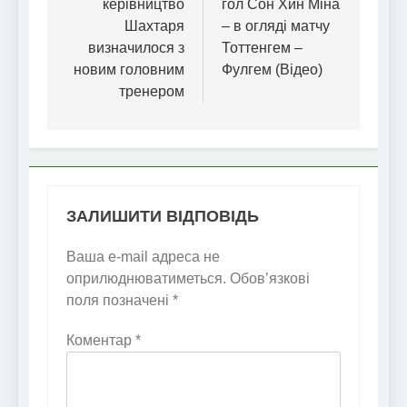
керівництво
гол Сон Хин Міна
Шахтаря
– в огляді матчу
визначилося з
Тоттенгем –
новим головним
Фулгем (Відео)
тренером
ЗАЛИШИТИ ВІДПОВІДЬ
Ваша e-mail адреса не
оприлюднюватиметься.
Обов’язкові
поля позначені
*
Коментар
*