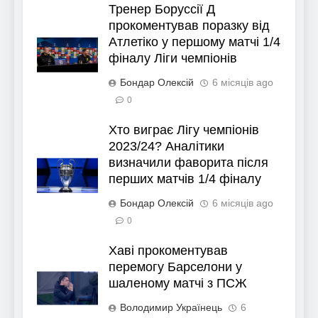
Тренер Боруссії Д
прокоментував поразку від
Атлетіко у першому матчі 1/4
фіналу Ліги чемпіонів
Бондар Олексій
6 місяців ago
0
Хто виграє Лігу чемпіонів
2023/24? Аналітики
визначили фаворита після
перших матчів 1/4 фіналу
Бондар Олексій
6 місяців ago
0
Хаві прокоментував
перемогу Барселони у
шаленому матчі з ПСЖ
Володимир Українець
6