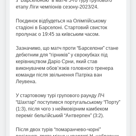
з “Барселоною” в матчі 3-го туру групового
етапу Ліги чемпіонів сезону-2023/24.
Поєдинок відбудеться на Олімпійському
стадіоні в Барселоні. Стартовий свисток
пролунає о 19:45 за київським часом.
Зазначимо, що матч проти “Барселони” стане
дебютним для “гірників” у єврокубках під
керівництвом Даріо Срни, який став
виконувачем обов’язків головного тренера
команди після звільнення Патріка ван
Леувена.
У стартовому турі групового раунду ЛЧ
“Шахтар” поступився португальському “Порту”
(1:3), після чого з неймовірним камбеком
переміг бельгійський “Антверпен” (3:2).
Після двох турів “помаранчево-чорні”