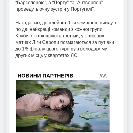
“Барселоною”, а “Порту” та “Антверпен”
проведуть очну зустріч у Португалії.
Нагадаємо, до плейоф Ліги чемпіонів вийдуть
по дві найкращі команди з кожної групи.
Клуби, які фінішують третіми, у стикових
матчах Ліги Європи позмагаються за путівки
до 1/8 фіналу цього турніру з володарями
других місць у квартетах ЛЄ.