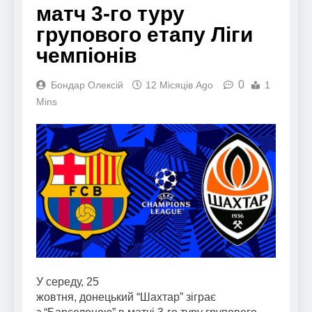
матч 3-го туру
групового етапу Ліги
чемпіонів
0
Бондар Олексій
12 Місяців Ago
1
Mins
У середу, 25
жовтня, донецький “Шахтар” зіграє