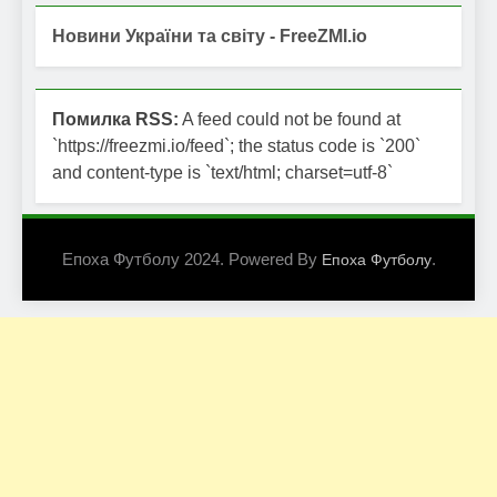
Новини України та світу - FreeZMI.io
Помилка RSS:
A feed could not be found at
`https://freezmi.io/feed`; the status code is `200`
and content-type is `text/html; charset=utf-8`
Епоха Футболу 2024. Powered By
.
Епоха Футболу