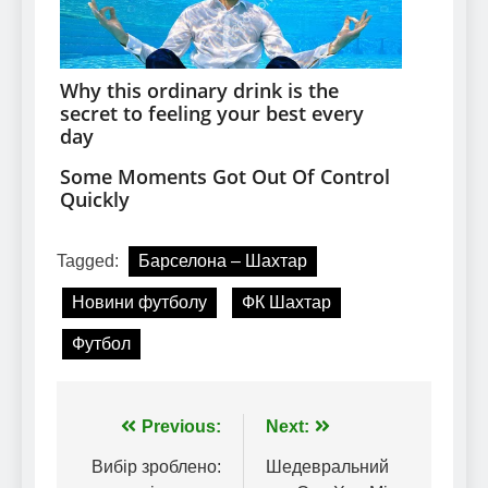
Tagged:
Барселона – Шахтар
Новини футболу
ФК Шахтар
Футбол
Навігація
Previous:
Next:
записів
Вибір зроблено:
Шедевральний