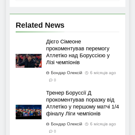
Related News
Дієго Сімеоне
прокоментував перемогу
Атлетіко над Боруссією у
Лізі чемпіонів
Бондар Олексій
6 місяців ago
0
Тренер Боруссії Д
прокоментував поразку від
Атлетіко у першому матчі 1/4
фіналу Ліги чемпіонів
Бондар Олексій
6 місяців ago
0