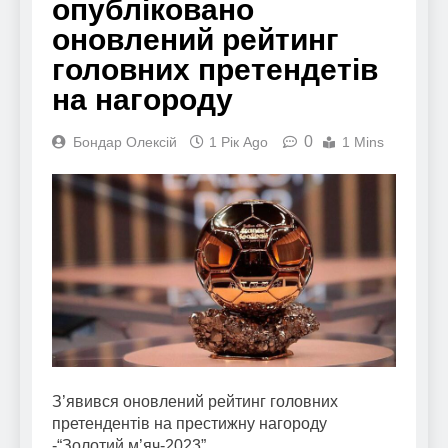
опубліковано
оновлений рейтинг
головних претендетів
на нагороду
0
Бондар Олексій
1 Рік Ago
1 Mins
З’явився оновлений рейтинг головних
претендентів на престижну нагороду
-“Золотий м’яч-2023”.