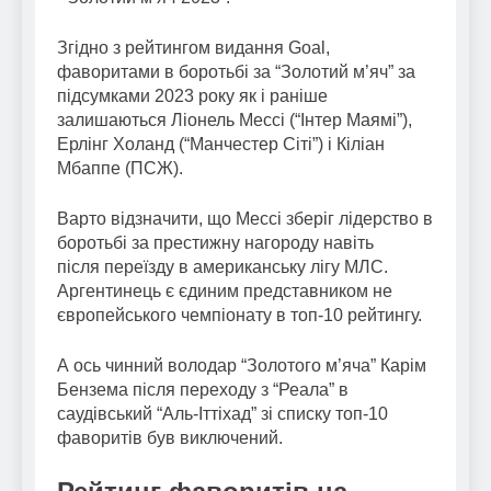
Згідно з рейтингом видання Goal,
фаворитами в боротьбі за “Золотий м’яч” за
підсумками 2023 року як і раніше
залишаються Ліонель Мессі (“Інтер Маямі”),
Ерлінг Холанд (“Манчестер Сіті”) і Кіліан
Мбаппе (ПСЖ).
Варто відзначити, що Мессі зберіг лідерство в
боротьбі за престижну нагороду навіть
після переїзду в американську лігу МЛС.
Аргентинець є єдиним представником не
європейського чемпіонату в топ-10 рейтингу.
А ось чинний володар “Золотого м’яча” Карім
Бензема після переходу з “Реала” в
саудівський “Аль-Іттіхад” зі списку топ-10
фаворитів був виключений.