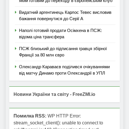
який готовий до переходу в європейський клуб
Видатний аргентинець Карлос Тевес висловив
бажання повернутися до Серії А
Наполі готовий продати Осімхена в ПСЖ:
відома ціна трансфера
ПСЖ близький до підписання гравця збірної
Франції за 80 млн євро
Олександр Караваєв поділився очікуваннями
від матчу Динамо проти Олександрії в УПЛ
Новини України та світу - FreeZMI.io
Помилка RSS:
WP HTTP Error:
stream_socket_client(): unable to connect to