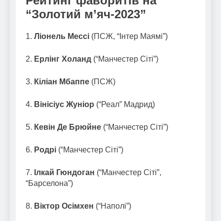
Рейтинг фаворитів на
“Золотий м’яч-2023”
1.
Ліонель Мессі
(ПСЖ, “Інтер Маямі”)
2.
Ерлінг Холанд
(“Манчестер Сіті”)
3.
Кіліан Мбаппе
(ПСЖ)
4.
Вінісіус Жуніор
(“Реал” Мадрид)
5.
Кевін Де Брюйне
(“Манчестер Сіті”)
6.
Родрі
(“Манчестер Сіті”)
7.
Ілкай Гюндоган
(“Манчестер Сіті”,
“Барселона”)
8.
Віктор Осімхен
(“Наполі”)