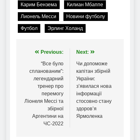
Карим Бензема
Килиан Мбаппе
Лионель Месси
Новини футболу
Футбол
Эрлинг Холанд
Навігація
Previous:
Next:
записів
“Все було
Чи допоможе
спланованим”:
капітан збірній
легендарний
України:
тренер про
з’явилася нова
перемогу
інформації
Ліонеля Мессі та
стосовно стану
збірної
здоров’я
Аргентини на
Ярмоленка
ЧС-2022