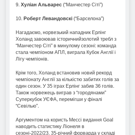
9.
Хуліан Альварес
(“Манчестер Сіті”)
10.
Роберт Левандовскі
(“Барселона”)
Нагадаємо, норвезький нападник Ерлінг
Холанд завоював історичнийзолотий требл з
“Манчестер Сіті” в минулому сезоні: команда
стала чемпіоном АПЛ, виграла Кубок Англії і
Лігу чемпіонів.
Крім того, Холанд встановив новий рекорд
чемпіонату Англії за кількістю забитих голів за
один сезон. У 35 іграх Ерлінг забив 36 голів.
Також норвежець виграв з “городянами”
Суперкубок УЄФА, перемігши у фіналі
“Севілью”.
Аргументом на користь Мессі видання Goal
наводить статистику Ліонеля в
сезоні-2022/23. 35-річний форварда у складі