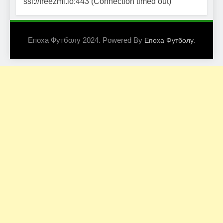
ssl://freezmi.io:443 (Connection timed out)
Епоха Футболу 2024. Powered By
.
Епоха Футболу