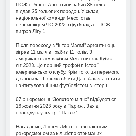
ПСЖ і збірної Аргентини забив 38 голів і
віддав 25 гольових передач. У складі
національної команди Мессі став
переможцем ЧС-2022 з футболу, а з ПСЖ
виграв Лігу 1.
Після переходу в “Інтер Маямі” аргентинець
зіграв 11 матчів і забив 11 голів. З
американським клубом Мессі виграв Кубок
ліг-2023. Це перший трофей в історії
американського клубу. Крім того, ця перемога
дозволила Ліонелю обійти Дані Алвеса і стати
найтитулованішим футболістом в історії.
67-а церемонія “Золотого м’яча” відбудеться
16 жовтня 2023 року в Парижі. Захід
проведуть у театрі “Шатле”.
Нагадаємо, Ліонель Мессі є абсолютним
рекордсменом за кількістю отриманих