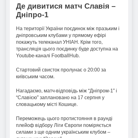
Де дивитися матч Славія –
Дніпро-1
На території України поєдинок між празьким і
дніпровським клубами у прямому ефірі
покажуть телеканал УНІАН. Крім того,
трансляція цього поєдинку буде доступна на
Youtube-каналі FootballHub.
Стартовий свисток пролунає о 20:00 за
київським часом.
Нагадаємо, матч-відповідь між “Дніпром-1” і
“Славією” заплановано на 17 серпня у
словацькому місті Кошице.
Переможець цього протистояння в раунді
плейоф відбору Ліги Європи поміряється
силами з ще одним українським клубом –