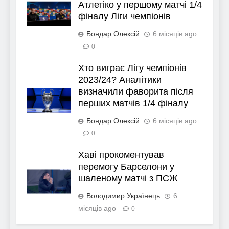
Атлетіко у першому матчі 1/4
фіналу Ліги чемпіонів
Бондар Олексій
6 місяців ago
0
Хто виграє Лігу чемпіонів
2023/24? Аналітики
визначили фаворита після
перших матчів 1/4 фіналу
Бондар Олексій
6 місяців ago
0
Хаві прокоментував
перемогу Барселони у
шаленому матчі з ПСЖ
Володимир Українець
6
місяців ago
0