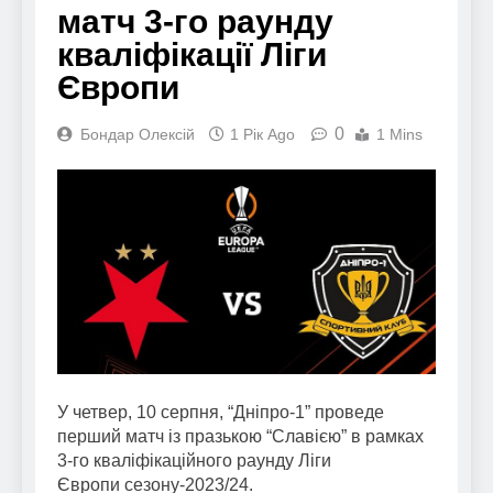
матч 3-го раунду
кваліфікації Ліги
Європи
0
Бондар Олексій
1 Рік Ago
1 Mins
У четвер, 10 серпня, “Дніпро-1” проведе
перший матч із празькою “Славією” в рамках
3-го кваліфікаційного раунду Ліги
Європи сезону-2023/24.