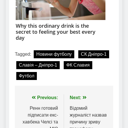
Tagged:
Новини футболу
СК Дніпро-1
Славія – Дніпро-1
ФК Славия
Футбол
Навігація
Previous:
Next:
записів
Ренн готовий
Відомий
підписати екс-
журналіст назвав
хавбека Челсі та
причину зриву