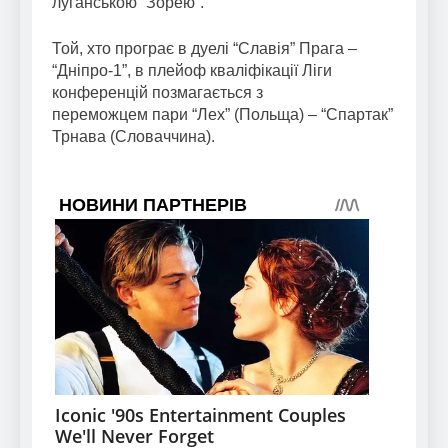
луганською “Зорею”.
Той, хто програє в дуелі “Славія” Прага –
“Дніпро-1”, в плейоф кваліфікації Ліги
конференцій позмагається з
переможцем пари “Лех” (Польща) – “Спартак”
Трнава (Словаччина).