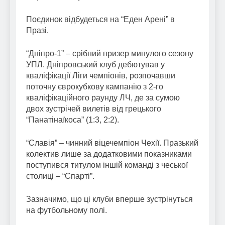
Поєдинок відбудеться на “Еден Арені” в
Празі.
“Дніпро-1” – срібний призер минулого сезону
УПЛ. Дніпровський клуб дебютував у
кваліфікації Ліги чемпіонів, розпочавши
поточну єврокубкову кампанію з 2-го
кваліфікаційного раунду ЛЧ, де за сумою
двох зустрічей вилетів від грецького
“Панатінаїкоса” (1:3, 2:2).
“Славія” – чинний віцечемпіон Чехії. Празький
колектив лише за додатковими показниками
поступився титулом іншій команді з чеської
столиці – “Спарті”.
Зазначимо, що ці клуби вперше зустрінуться
на футбольному полі.