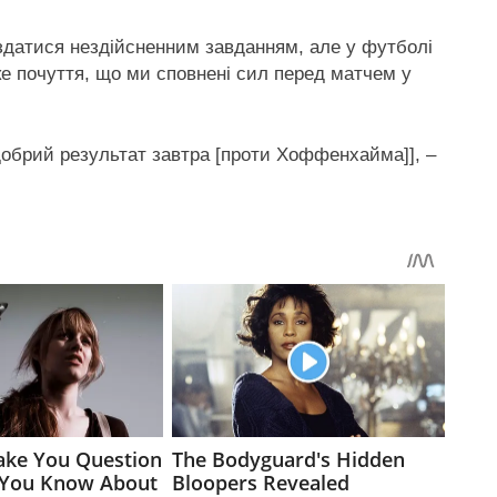
 здатися нездійсненним завданням, але у футболі
е почуття, що ми сповнені сил перед матчем у
добрий результат завтра [проти Хоффенхайма]], –