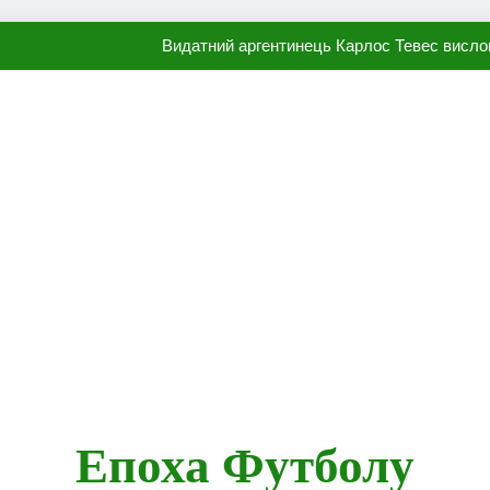
Видатний аргентинець Карлос Тевес висло
Наполі готовий продати Осі
ПСЖ близький до підписання гр
Олександр Караваєв назвав гравця Динамо, який готов
Видатний аргентинець Карлос Тевес висло
Наполі готовий продати Осі
ПСЖ близький до підписання гр
Епоха Футболу