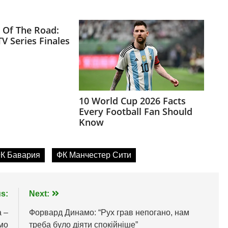
К Бавария
ФК Манчестер Сити
s:
Next:
а –
Форвард Динамо: “Рух грав непогано, нам
мо
треба було діяти спокійніше”