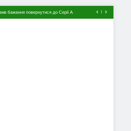
вив бажання повернутися до Серії А
мхена в ПСЖ: відома ціна трансфера
авця збірної Франції за 80 млн євро
ий до переходу в європейський клуб
вив бажання повернутися до Серії А
мхена в ПСЖ: відома ціна трансфера
авця збірної Франції за 80 млн євро