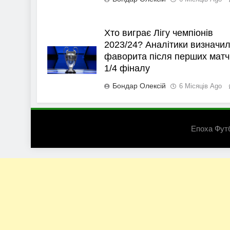
Хто виграє Лігу чемпіонів
2023/24? Аналітики визначи
фаворита після перших матч
1/4 фіналу
Бондар Олексій
6 Місяців Ago
Епоха Фут