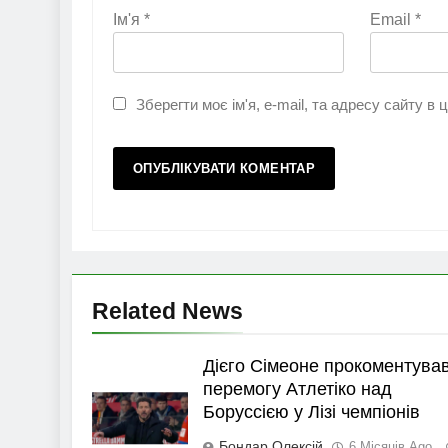
Ім'я
*
Email
*
Зберегти моє ім'я, e-mail, та адресу сайту в
Related News
Дієго Сімеоне прокоментува
перемогу Атлетіко над
Боруссією у Лізі чемпіонів
Бондар Олексій
6 Місяців Ago