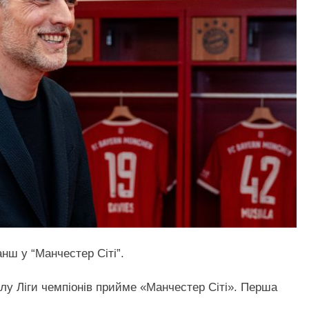
нш у “Манчестер Сіті”.
налу Ліги чемпіонів прийме «Манчестер Сіті». Перша