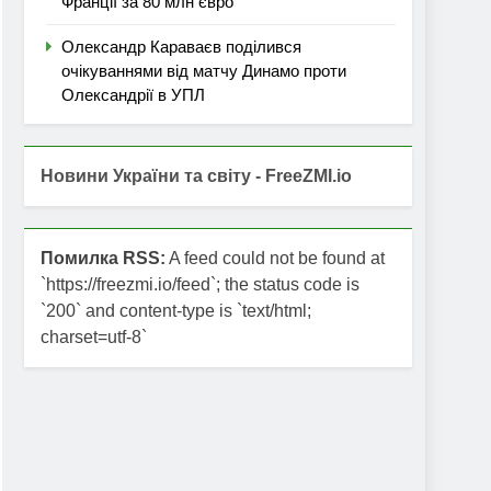
Франції за 80 млн євро
Олександр Караваєв поділився
очікуваннями від матчу Динамо проти
Олександрії в УПЛ
Новини України та світу - FreeZMI.io
Помилка RSS:
A feed could not be found at
`https://freezmi.io/feed`; the status code is
`200` and content-type is `text/html;
charset=utf-8`