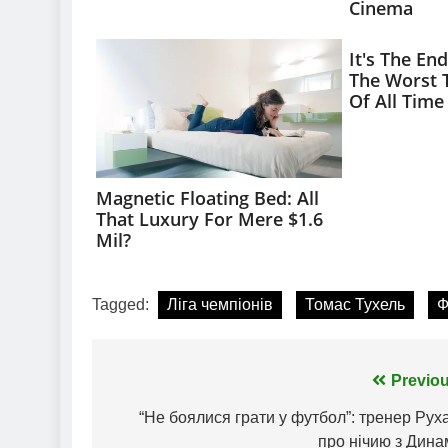
Tagged:
Ліга чемпіонів
Томас Тухель
Ф
Навігація
Previou
записів
“Не боялися грати у футбол”: тренер Рух
про нічию з Дина