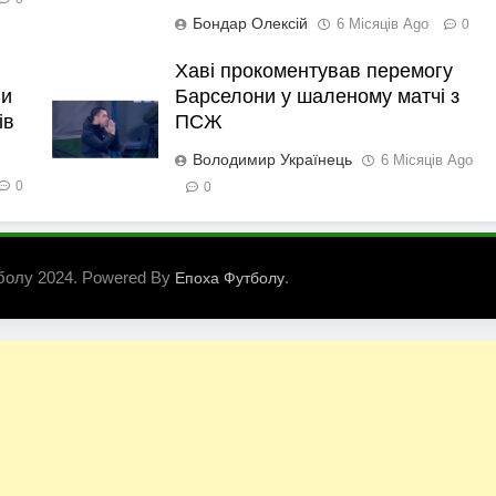
Бондар Олексій
6 Місяців Ago
0
Хаві прокоментував перемогу
ли
Барселони у шаленому матчі з
ів
ПСЖ
Володимир Українець
6 Місяців Ago
0
0
болу 2024. Powered By
.
Епоха Футболу