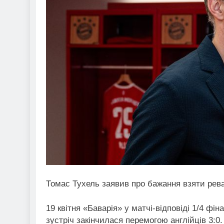
Томас Тухель заявив про бажання взяти рева
19 квітня «Баварія» у матчі-відповіді 1/4 фі
зустріч закінчилася перемогою англійців 3:0.