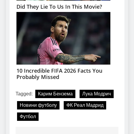
Tagged:
Карим Бензема
Лука Модрич
Новини футболу
ФК Реал Мадрид
Футбол