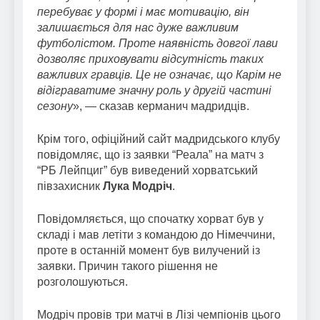
перебуває у формі і має мотивацію, він
залишається для нас дуже важливим
футболістом. Проте наявність довгої лави
дозволяє приховувати відсутність таких
важливих гравців. Це не означає, що Карім не
відіграватиме значну роль у другій частині
сезону
», — сказав керманич мадридців.
Крім того, офіційний сайт мадридського клубу
повідомляє, що із заявки “Реала” на матч з
“РБ Лейпциг” був виведений хорватський
півзахисник
Лука Модріч
.
Повідомляється, що спочатку хорват був у
складі і мав летіти з командою до Німеччини,
проте в останній момент був вилучений із
заявки. Причин такого рішення не
розголошуються.
Модріч провів три матчі в Лізі чемпіонів цього