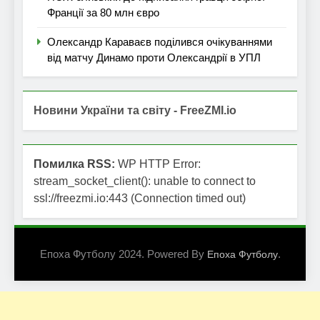
Франції за 80 млн євро
Олександр Караваєв поділився очікуваннями
від матчу Динамо проти Олександрії в УПЛ
Новини України та світу - FreeZMI.io
Помилка RSS:
WP HTTP Error:
stream_socket_client(): unable to connect to
ssl://freezmi.io:443 (Connection timed out)
Епоха Футболу 2024. Powered By
.
Епоха Футболу