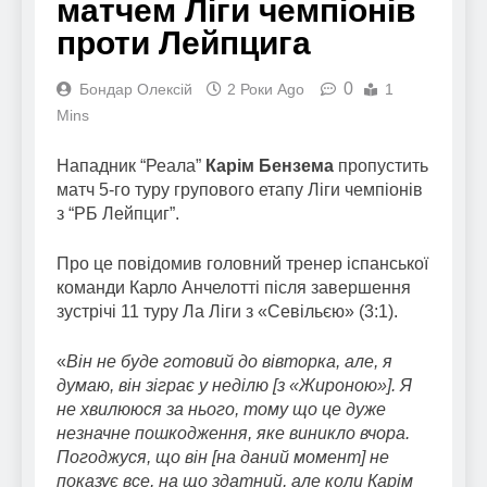
матчем Ліги чемпіонів
проти Лейпцига
0
Бондар Олексій
2 Роки Ago
1
Mins
Нападник “Реала”
Карім Бензема
пропустить
матч 5-го туру групового етапу Ліги чемпіонів
з “РБ Лейпциг”.
Про це повідомив головний тренер іспанської
команди Карло Анчелотті після завершення
зустрічі 11 туру Ла Ліги з «Севільєю» (3:1).
«
Він не буде готовий до вівторка, але, я
думаю, він зіграє у неділю [з «Жироною»]. Я
не хвилююся за нього, тому що це дуже
незначне пошкодження, яке виникло вчора.
Погоджуся, що він [на даний момент] не
показує все, на що здатний, але коли Карім