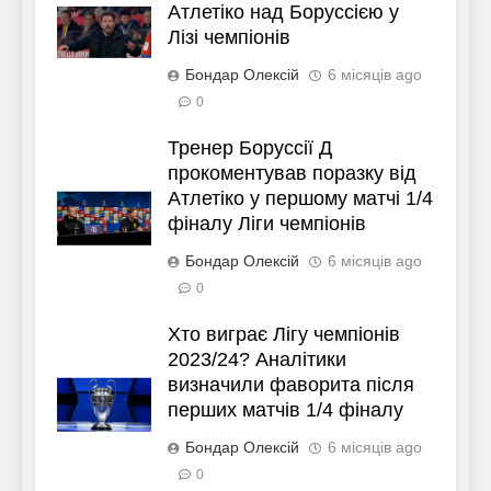
Атлетіко над Боруссією у
Лізі чемпіонів
Бондар Олексій
6 місяців ago
0
Тренер Боруссії Д
прокоментував поразку від
Атлетіко у першому матчі 1/4
фіналу Ліги чемпіонів
Бондар Олексій
6 місяців ago
0
Хто виграє Лігу чемпіонів
2023/24? Аналітики
визначили фаворита після
перших матчів 1/4 фіналу
Бондар Олексій
6 місяців ago
0