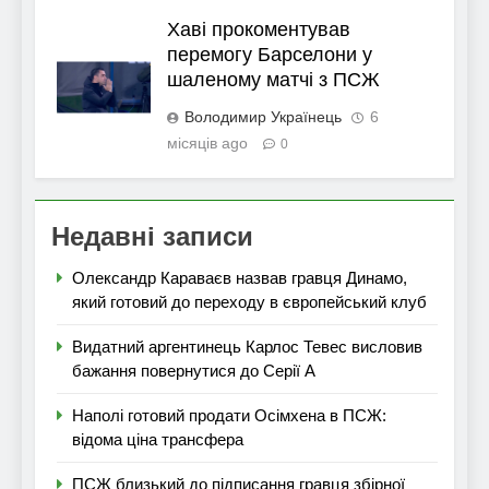
Хаві прокоментував
перемогу Барселони у
шаленому матчі з ПСЖ
Володимир Українець
6
місяців ago
0
Недавні записи
Олександр Караваєв назвав гравця Динамо,
який готовий до переходу в європейський клуб
Видатний аргентинець Карлос Тевес висловив
бажання повернутися до Серії А
Наполі готовий продати Осімхена в ПСЖ:
відома ціна трансфера
ПСЖ близький до підписання гравця збірної