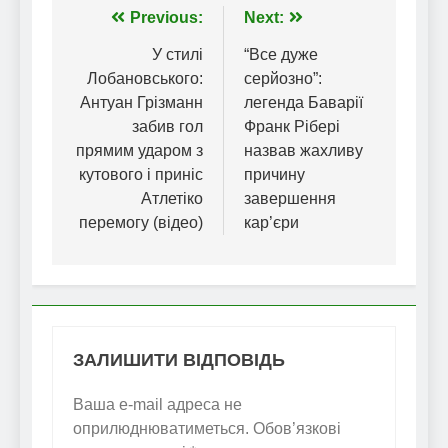
Навігація
Previous:
Next:
записів
У стилі
“Все дуже
Лобановського:
серйозно”:
Антуан Грізманн
легенда Баварії
забив гол
Франк Рібері
прямим ударом з
назвав жахливу
кутового і приніс
причину
Атлетіко
завершення
перемогу (відео)
кар’єри
ЗАЛИШИТИ ВІДПОВІДЬ
Ваша e-mail адреса не
оприлюднюватиметься.
Обов’язкові