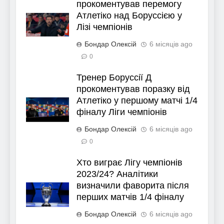
прокоментував перемогу
Атлетіко над Боруссією у
Лізі чемпіонів
Бондар Олексій
6 місяців ago
0
Тренер Боруссії Д
прокоментував поразку від
Атлетіко у першому матчі 1/4
фіналу Ліги чемпіонів
Бондар Олексій
6 місяців ago
0
Хто виграє Лігу чемпіонів
2023/24? Аналітики
визначили фаворита після
перших матчів 1/4 фіналу
Бондар Олексій
6 місяців ago