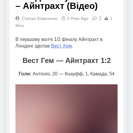
– Айнтрахт (Відео)
1
Степан Коваленко
2 Роки Ago
1
Mins
В першому матчі 1/2 фіналу Айнтрахт в
Лондоні здолав
Вест Хем
.
Вест Гем —
Айнтрахт
1:2
Голи:
Антоніо, 20 — Кнауфф, 1, Камада, 54