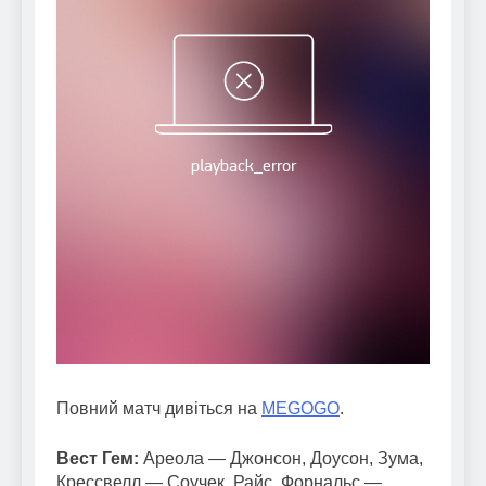
Повний матч дивіться на
MEGOGO
.
Вест Гем:
Ареола — Джонсон, Доусон, Зума,
Крессвелл — Соучек, Райс, Форнальс —