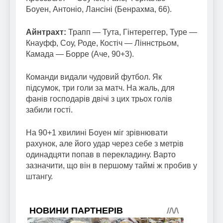
Боуен, Антоніо, Лансіні (Бенрахма, 66).
Айнтрахт:
Трапп — Тута, Гінтереггер, Туре —
Кнауфф, Соу, Роде, Костіч — Ліннстрьом,
Камада — Борре (Аче, 90+3).
Команди видали чудовий футбол. Як
підсумок, три голи за матч. На жаль, для
фанів господарів двічі з цих трьох голів
забили гості.
На 90+1 хвилині Боуен міг зрівнювати
рахунок, але його удар через себе з метрів
одинадцяти попав в перекладину. Варто
зазначити, що він в першому таймі ж пробив у
штангу.