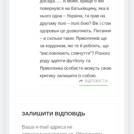
досада….. А може, краще б він
повернувся на батьківщину, яка в
нього одна – Україна, та грав на
другому полі – полі бою? Вік і стан
здоровья це дозволяють. Питання
– а скільки таких Ярмоленків ще
за кордоном, які те й роблять, що
“висловлюють співчуття”? Різного
роду адепти футболу та
Ярмоленка особисто можуть свою
критику залишити із собою.
ВІДПОВІCТИ
ЗАЛИШИТИ ВІДПОВІДЬ
Ваша e-mail адреса не