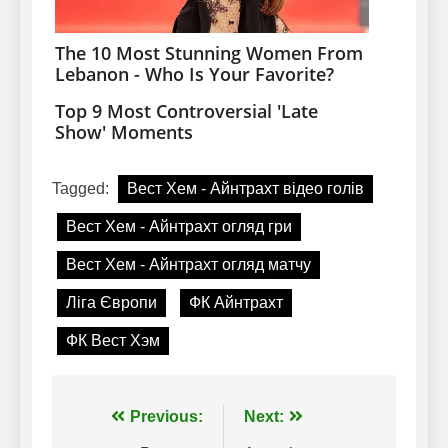
Tagged:
Вест Хем - Айнтрахт відео голів
Вест Хем - Айнтрахт огляд гри
Вест Хем - Айнтрахт огляд матчу
Ліга Європи
ФК Айнтрахт
ФК Вест Хэм
Навігація
Previous:
Next: