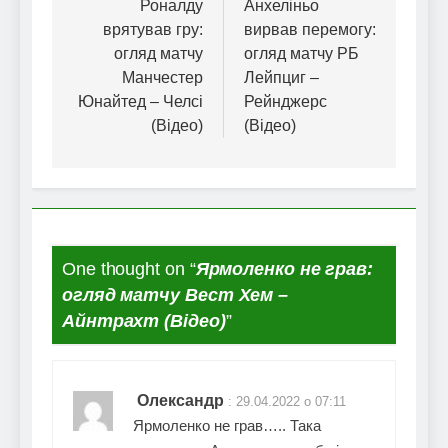
записів
Роналду
Анхеліньо
врятував гру:
вирвав перемогу:
огляд матчу
огляд матчу РБ
Манчестер
Лейпциг –
Юнайтед – Челсі
Рейнджерс
(Відео)
(Відео)
One thought on “
Ярмоленко не грав:
огляд матчу Вест Хем –
Айнтрахт (Відео)
”
Олександр
:
29.04.2022 о 07:11
Ярмоленко не грав….. Така