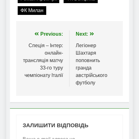
ФК Милан
Навігація
Previous:
Next:
записів
Спеція – Інтер:
Легіонер
онлайн-
Шахтаря
трансляція матчу
поповнить
33-го туру
гранда
чемпіонату Італії
австрійського
футболу
ЗАЛИШИТИ ВІДПОВІДЬ