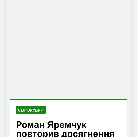
ЄВРОКУБКИ
Роман Яремчук
повторив досягнення