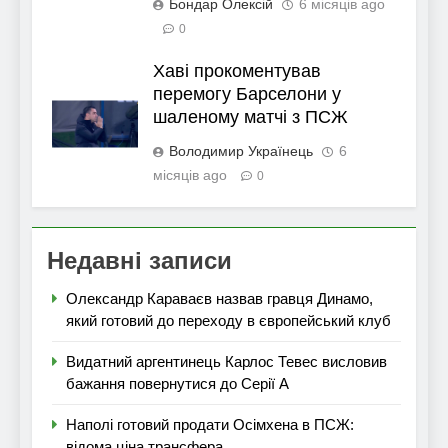
Бондар Олексій
6 місяців ago
0
Хаві прокоментував
перемогу Барселони у
шаленому матчі з ПСЖ
Володимир Українець
6
місяців ago
0
Недавні записи
Олександр Караваєв назвав гравця Динамо,
який готовий до переходу в європейський клуб
Видатний аргентинець Карлос Тевес висловив
бажання повернутися до Серії А
Наполі готовий продати Осімхена в ПСЖ:
відома ціна трансфера