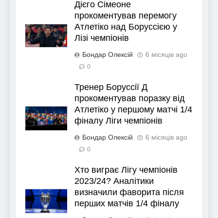
Дієго Сімеоне
прокоментував перемогу
Атлетіко над Боруссією у
Лізі чемпіонів
Бондар Олексій
6 місяців ago
0
Тренер Боруссії Д
прокоментував поразку від
Атлетіко у першому матчі 1/4
фіналу Ліги чемпіонів
Бондар Олексій
6 місяців ago
0
Хто виграє Лігу чемпіонів
2023/24? Аналітики
визначили фаворита після
перших матчів 1/4 фіналу