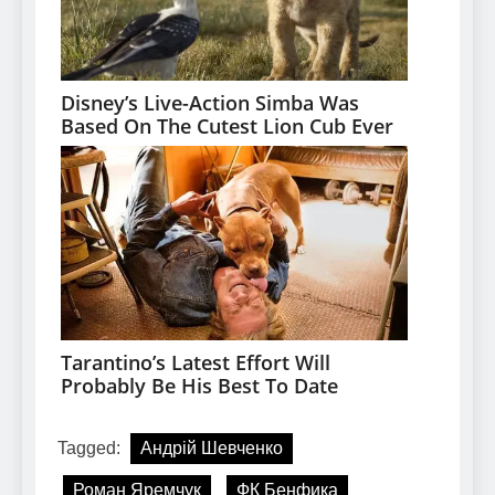
Tagged:
Андрій Шевченко
Роман Яремчук
ФК Бенфика