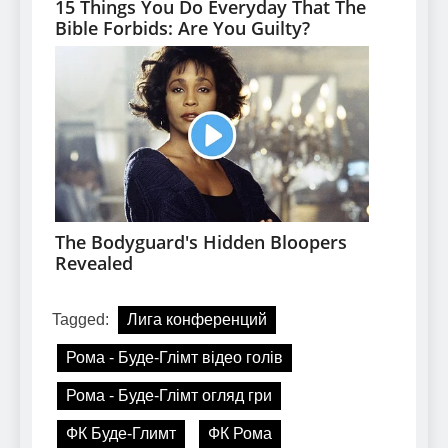
Tagged:
Лига конференций
Рома - Буде-Глімт відео голів
Рома - Буде-Глімт огляд гри
ФК Буде-Глимт
ФК Рома