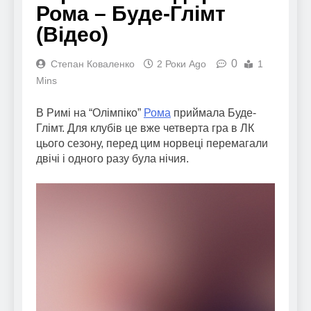
Рома – Буде-Глімт
(Відео)
0
Степан Коваленко
2 Роки Ago
1
Mins
В Римі на “Олімпіко”
Рома
приймала Буде-
Глімт. Для клубів це вже четверта гра в ЛК
цього сезону, перед цим норвеці перемагали
двічі і одного разу була нічия.