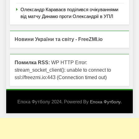
Олександр Караваєв поділився очікуваннями
від матчу Динамо проти Олександрії в УПЛ
Новини України та світу - FreeZMI.io
Помилка RSS:
WP HTTP Error:
stream_socket_client(): unable to connect to
ssl://freezmi.io:443 (Connection timed out)
Епоха Футболу 2024. Powered By
.
Епоха Футболу