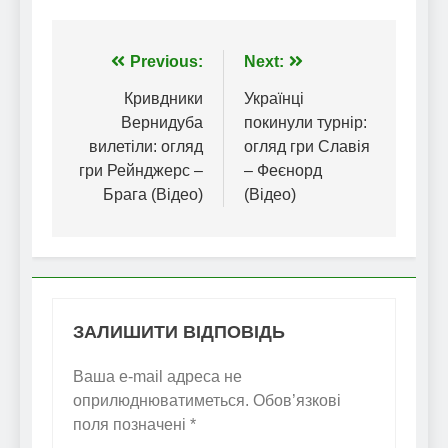
Навігація
Previous:
Next:
записів
Кривдники
Українці
Вернидуба
покинули турнір:
вилетіли: огляд
огляд гри Славія
гри Рейнджерс –
– Феєнорд
Брага (Відео)
(Відео)
ЗАЛИШИТИ ВІДПОВІДЬ
Ваша e-mail адреса не
оприлюднюватиметься.
Обов’язкові
поля позначені
*