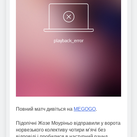
Повний матч дивіться на
MEGOGO
.
Підопічні Жозе Моуріньо відправили у ворота
норвезького колективу чотири м’ячі без
відповіді і пробилися в наступний раунд