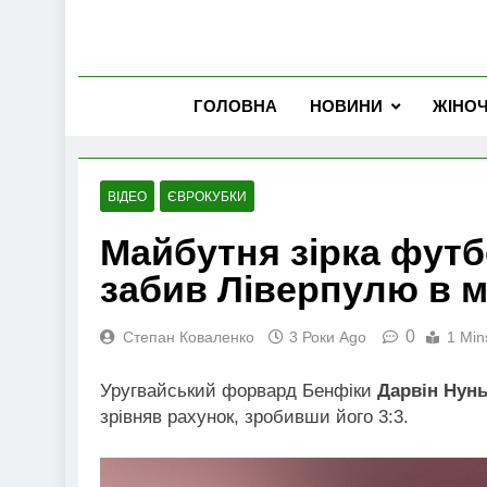
ГОЛОВНА
НОВИНИ
ЖІНО
ВІДЕО
ЄВРОКУБКИ
Майбутня зірка футб
забив Ліверпулю в м
0
Степан Коваленко
3 Роки Ago
1 Min
Уругвайський форвард Бенфіки
Дарвін Нун
зрівняв рахунок, зробивши його 3:3.