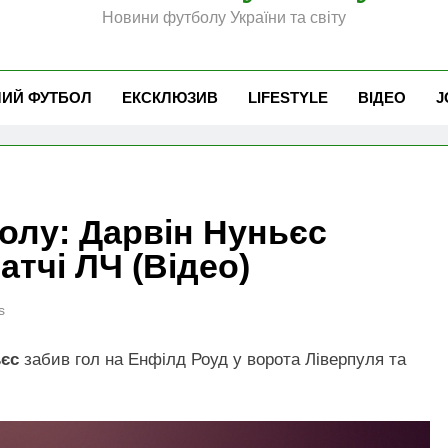
Новини футболу України та світу
ЧИЙ ФУТБОЛ
ЕКСКЛЮЗИВ
LIFESTYLE
ВІДЕО
J
олу: Дарвін Нуньєс
атчі ЛЧ (Відео)
s
ьєс
забив гол на Енфілд Роуд у ворота Ліверпуля та