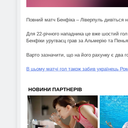
Повний матч Бенфіка – Ліверпуль дивіться 
Для 22-річного нападника це вже шостий гол з
Бенфіки уругваєц грав за Альмерію та Пенья
Варто зазначити, що на його рахунку є два г
В цьому матчі гол також забив українець Ро