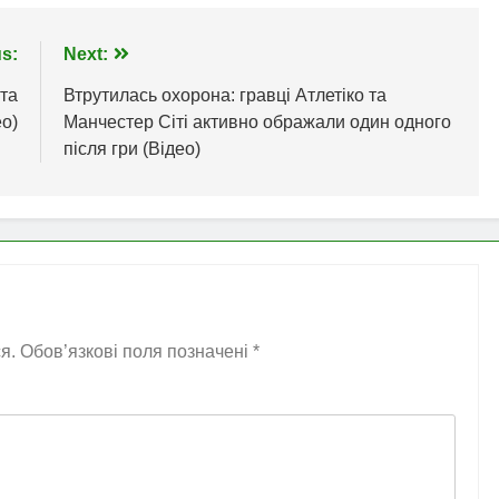
s:
Next:
та
Втрутилась охорона: гравці Атлетіко та
ео)
Манчестер Сіті активно ображали один одного
після гри (Відео)
я.
Обов’язкові поля позначені
*