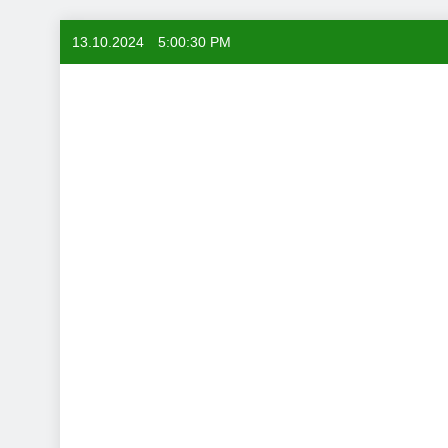
Skip
13.10.2024
5:00:31 PM
to
content