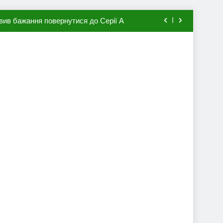
вив бажання повернутися до Серії А
мхена в ПСЖ: відома ціна трансфера
авця збірної Франції за 80 млн євро
ий до переходу в європейський клуб
вив бажання повернутися до Серії А
мхена в ПСЖ: відома ціна трансфера
авця збірної Франції за 80 млн євро