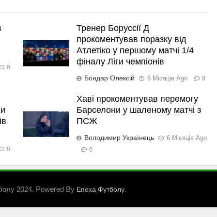
в
Тренер Боруссії Д
прокоментував поразку від
Атлетіко у першому матчі 1/4
фіналу Ліги чемпіонів
0
Бондар Олексій
6 Місяців Ago
0
Хаві прокоментував перемогу
ли
Барселони у шаленому матчі з
ів
ПСЖ
Володимир Українець
6 Місяців Ago
0
0
болу 2024. Powered By
.
Епоха Футболу