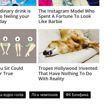
а відео голів
Ліга чемпіонів
ФК Бенфика