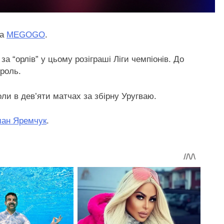
на
MEGOGO
.
а “орлів” у цьому розіграші Ліги чемпіонів. До
роль.
оли в дев’яти матчах за збірну Уругваю.
ман Яремчук
.