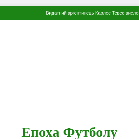
Видатний аргентинець Карлос Тевес висло
Наполі готовий продати Осі
ПСЖ близький до підписання гр
Олександр Караваєв назвав гравця Динамо, який готов
Видатний аргентинець Карлос Тевес висло
Наполі готовий продати Осі
ПСЖ близький до підписання гр
Епоха Футболу