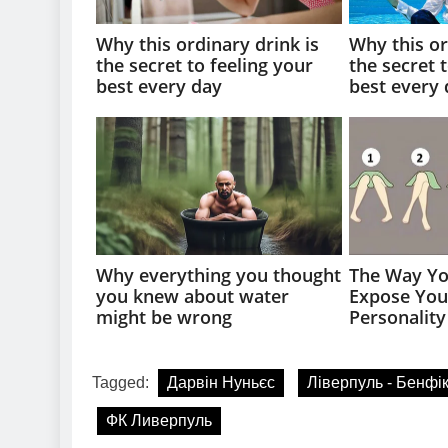
Tagged:
Дарвін Нуньєс
Ліверпуль - Бенфік
ФК Ливерпуль