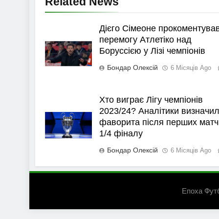
Related News
Дієго Сімеоне прокоментува
перемогу Атлетіко над
Боруссією у Лізі чемпіонів
Бондар Олексій
6 Місяців Ago
Хто виграє Лігу чемпіонів
2023/24? Аналітики визначи
фаворита після перших матч
1/4 фіналу
Бондар Олексій
6 Місяців Ago
Епоха Фут