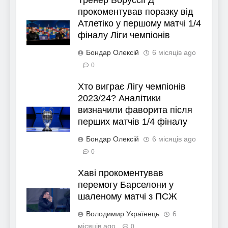
Тренер Боруссії Д
прокоментував поразку від
Атлетіко у першому матчі 1/4
фіналу Ліги чемпіонів
Бондар Олексій
6 місяців ago
0
Хто виграє Лігу чемпіонів
2023/24? Аналітики
визначили фаворита після
перших матчів 1/4 фіналу
Бондар Олексій
6 місяців ago
0
Хаві прокоментував
перемогу Барселони у
шаленому матчі з ПСЖ
Володимир Українець
6
місяців ago
0