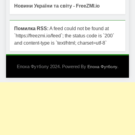
Новини України та світу - FreeZMI.io
Помилка RSS:
A feed could not be found at
`https://freezmi.io/feed`; the status code is `200`
and content-type is `text/html; charset=utf-8`
Епоха Футболу 2024. Powered By
.
Епоха Футболу