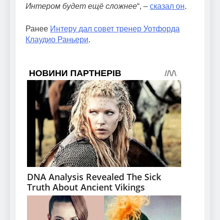
Интером будет ещё сложнее
“, –
сказал он
.
Ранее
Интеру дал совет тренер Уотфорда
Клаудио Раньери
.