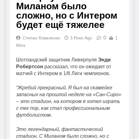
Миланом было
сложно, но с Интером
будет ещё тяжелее
0
Степан Коваленко
3 Роки Ago
1
Mins
Шотландский защитник Ливерпуля
Энди
Робертсон
рассказал, что он ожидает от
матчей с Интером в 1/8 Лиги чемпионов.
“Жребий прекрасный. Я был на скамейке
запасных на прошлой неделе на «Сан-Сиро»
– это стадион, на котором я хотел играть
с тех пор, как стал профессиональным
футболистом.
Это легендарный, фантастический
стадион. С Миланом было сложно, но с