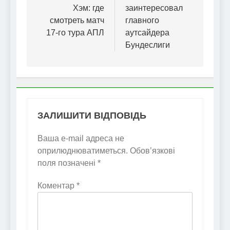
Хэм: где
заинтересовал
смотреть матч
главного
17-го тура АПЛ
аутсайдера
Бундеслиги
ЗАЛИШИТИ ВІДПОВІДЬ
Ваша e-mail адреса не
оприлюднюватиметься.
Обов’язкові
поля позначені
*
Коментар
*