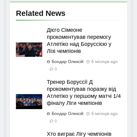
Related News
Дієго Сімеоне
прокоментував перемогу
Атлетіко над Боруссією у
Лізі чемпіонів
Бондар Олексій
6 місяців ago
0
Тренер Боруссії Д
прокоментував поразку від
Атлетіко у першому матчі 1/4
фіналу Ліги чемпіонів
Бондар Олексій
6 місяців ago
0
Хто виграє Лігу чемпіонів