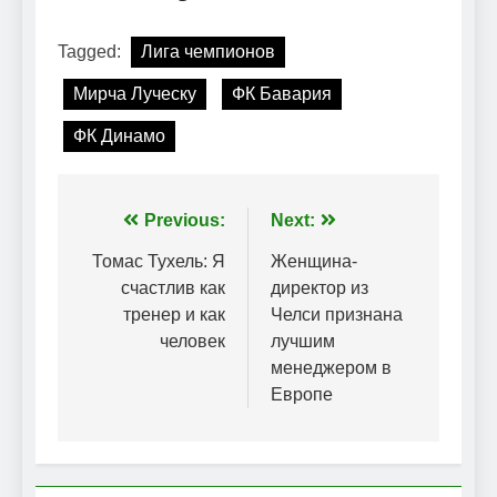
Tagged:
Лига чемпионов
Мирча Луческу
ФК Бавария
ФК Динамо
Навігація
Previous:
Next:
записів
Томас Тухель: Я
Женщина-
счастлив как
директор из
тренер и как
Челси признана
человек
лучшим
менеджером в
Европе