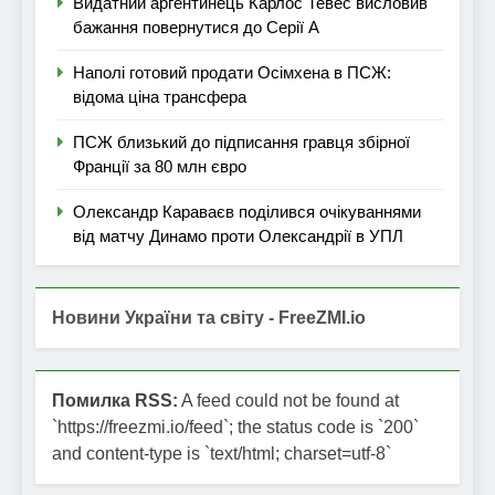
Видатний аргентинець Карлос Тевес висловив
бажання повернутися до Серії А
Наполі готовий продати Осімхена в ПСЖ:
відома ціна трансфера
ПСЖ близький до підписання гравця збірної
Франції за 80 млн євро
Олександр Караваєв поділився очікуваннями
від матчу Динамо проти Олександрії в УПЛ
Новини України та світу - FreeZMI.io
Помилка RSS:
A feed could not be found at
`https://freezmi.io/feed`; the status code is `200`
and content-type is `text/html; charset=utf-8`