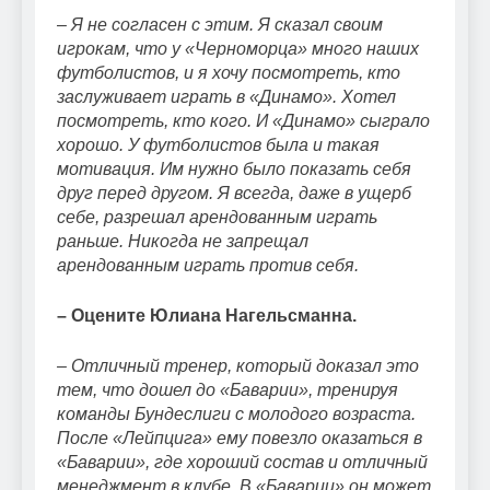
– Я не согласен с этим. Я сказал своим
игрокам, что у «Черноморца» много наших
футболистов, и я хочу посмотреть, кто
заслуживает играть в «Динамо». Хотел
посмотреть, кто кого. И «Динамо» сыграло
хорошо. У футболистов была и такая
мотивация. Им нужно было показать себя
друг перед другом. Я всегда, даже в ущерб
себе, разрешал арендованным играть
раньше. Никогда не запрещал
арендованным играть против себя.
– Оцените Юлиана Нагельсманна.
– Отличный тренер, который доказал это
тем, что дошел до «Баварии», тренируя
команды Бундеслиги с молодого возраста.
После «Лейпцига» ему повезло оказаться в
«Баварии», где хороший состав и отличный
менеджмент в клубе. В «Баварии» он может