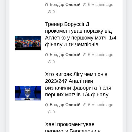
Бондар Олексій
6 місяців ago
0
Тренер Боруссії Д
прокоментував поразку від
Атлетіко у першому матчі 1/4
фіналу Ліги чемпіонів
Бондар Олексій
6 місяців ago
0
Хто виграє Лігу чемпіонів
2023/24? Аналітики
визначили фаворита після
перших матчів 1/4 фіналу
Бондар Олексій
6 місяців ago
0
Хаві прокоментував
перемогу Барселони у