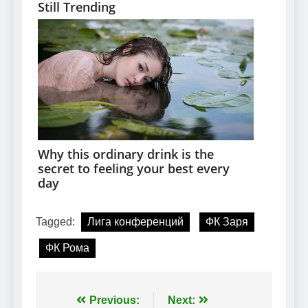
Tagged:
Лига конференций
ФК Заря
ФК Рома
Навігація
Previous:
Next: