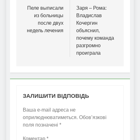
записів
Пеле выписали
Заря – Рома:
из больницы
Владислав
после двух
Кочергин
недель лечения
объяснил,
почему команда
разгромно
проиграла
ЗАЛИШИТИ ВІДПОВІДЬ
Ваша e-mail адреса не
оприлюднюватиметься.
Обов’язкові
поля позначені
*
Коментар
*