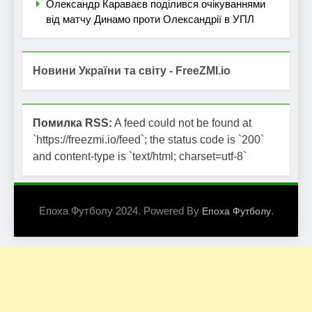
Олександр Караваєв поділився очікуваннями
від матчу Динамо проти Олександрії в УПЛ
Новини України та світу - FreeZMI.io
Помилка RSS:
A feed could not be found at
`https://freezmi.io/feed`; the status code is `200`
and content-type is `text/html; charset=utf-8`
Епоха Футболу 2024. Powered By
.
Епоха Футболу