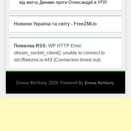
від матчу Динамо проти Олександрії в УПЛ
Новини України та світу - FreeZMI.io
Помилка RSS:
WP HTTP Error:
stream_socket_client(): unable to connect to
ssl://freezmi.io:443 (Connection timed out)
Епоха Футболу 2024. Powered By
.
Епоха Футболу