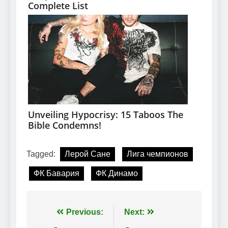
Tagged:
Лерой Сане
Лига чемпионов
ФК Бавария
ФК Динамо
Навігація
Previous:
Next: