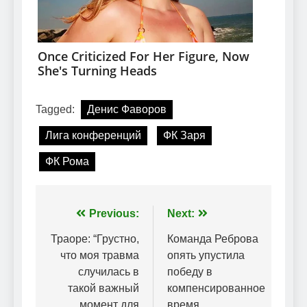
Tagged:
Денис Фаворов
Лига конференций
ФК Заря
ФК Рома
Навігація
Previous:
Next:
записів
Траоре: “Грустно,
Команда Реброва
что моя травма
опять упустила
случилась в
победу в
такой важный
компенсированное
момент для
время