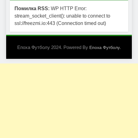
Помилка RSS:
WP HTTP Error:
stream_socket_client(): unable to connect to
ssl://freezmi.io:443 (Connection timed out)
Епоха Футболу 2024. Powered By
.
Епоха Футболу