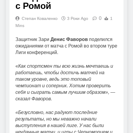
с Ромой
0
Степан Коваленко
3 Роки Ago
1
Mins
Защитник Зари
Денис Фаворов
поделился
ожиданиями от матча с Ромой во втором туре
Лиги конференций.
«
Как спортсмен ты всю жизнь мечтаешь и
работаешь, чтобы достичь матчей на
таком уровне, ведь это топовый
чемпионат и соперник. Хотим проверить
себя и сыграть самым лучшим образом», —
сказал Фаворов.
«Безусловно, нас радуют последние
результаты, но мы неважно начали
выступления в нашей лиге. У нас были
неудачные матчи, и игры с Черноморцем и