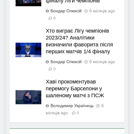
фіналу Ліги чемпіонів
Бондар Олексій
6 місяців ago
0
Хто виграє Лігу чемпіонів
2023/24? Аналітики
визначили фаворита після
перших матчів 1/4 фіналу
Бондар Олексій
6 місяців ago
0
Хаві прокоментував
перемогу Барселони у
шаленому матчі з ПСЖ
Володимир Українець
6
місяців ago
0