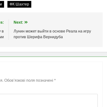
и
ФК Шахтер
s:
Next:
у в
Лунин может выйти в основе Реала на игру
ми
против Шерифа Вернидуба
я.
Обов’язкові поля позначені
*