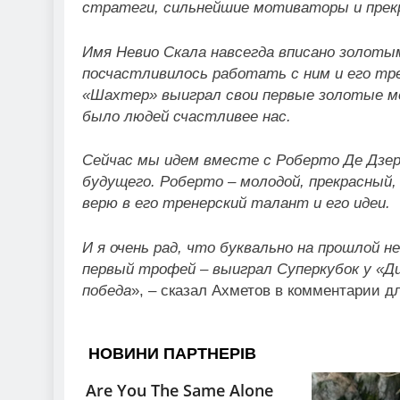
стратеги, сильнейшие мотиваторы и прек
Имя Невио Скала навсегда вписано золоты
посчастливилось работать с ним и его тр
«Шахтер» выиграл свои первые золотые ме
было людей счастливее нас.
Сейчас мы идем вместе с Роберто Де Дзер
будущего. Роберто – молодой, прекрасный,
верю в его тренерский талант и его идеи.
И я очень рад, что буквально на прошлой 
первый трофей – выиграл Суперкубок у «Дин
победа
», – сказал Ахметов в комментарии д