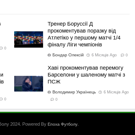
в
Тренер Боруссії Д
прокоментував поразку від
Атлетіко у першому матчі 1/4
фіналу Ліги чемпіонів
0
Бондар Олексій
6 Місяців Ago
0
Хаві прокоментував перемогу
ли
Барселони у шаленому матчі з
ів
ПСЖ
Володимир Українець
6 Місяців Ago
0
0
болу 2024. Powered By
.
Епоха Футболу