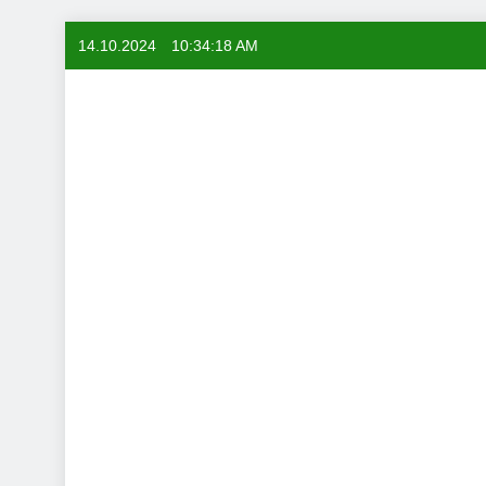
Skip
14.10.2024
10:34:19 AM
to
content