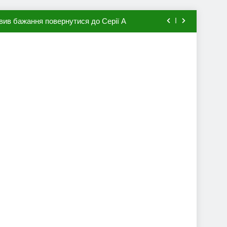
вив бажання повернутися до Серії А
мхена в ПСЖ: відома ціна трансфера
авця збірної Франції за 80 млн євро
ий до переходу в європейський клуб
вив бажання повернутися до Серії А
мхена в ПСЖ: відома ціна трансфера
авця збірної Франції за 80 млн євро