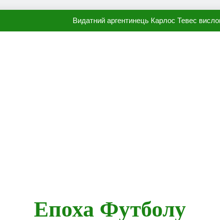
Видатний аргентинець Карлос Тевес висло
Наполі готовий продати Осі
ПСЖ близький до підписання гр
Олександр Караваєв назвав гравця Динамо, який готов
Видатний аргентинець Карлос Тевес висло
Наполі готовий продати Осі
ПСЖ близький до підписання гр
Епоха Футболу