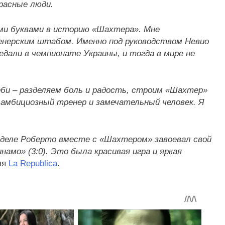
расные люди.
ми буквами в историю «Шахтера». Мне
енерским штабом. Именно под руководством Невио
дали в чемпионате Украины, и тогда в мире не
би – разделяем боль и радость, строим «Шахтер»
 амбициозный тренер и замечательный человек. Я
неделе Роберто вместе с «Шахтером» завоевал свой
амо» (3:0). Это была красивая игра и яркая
ля
La Republica
.