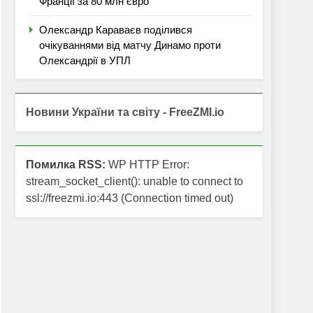
Франції за 80 млн євро
Олександр Караваєв поділився
очікуваннями від матчу Динамо проти
Олександрії в УПЛ
Новини України та світу - FreeZMI.io
Помилка RSS:
WP HTTP Error:
stream_socket_client(): unable to connect to
ssl://freezmi.io:443 (Connection timed out)