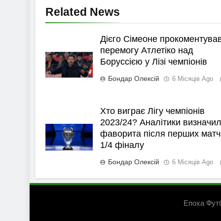
Related News
Дієго Сімеоне прокоментува
перемогу Атлетіко над
Боруссією у Лізі чемпіонів
Бондар Олексій
6 Місяців Ago
Хто виграє Лігу чемпіонів
2023/24? Аналітики визначи
фаворита після перших матч
1/4 фіналу
Бондар Олексій
6 Місяців Ago
Епоха Фут