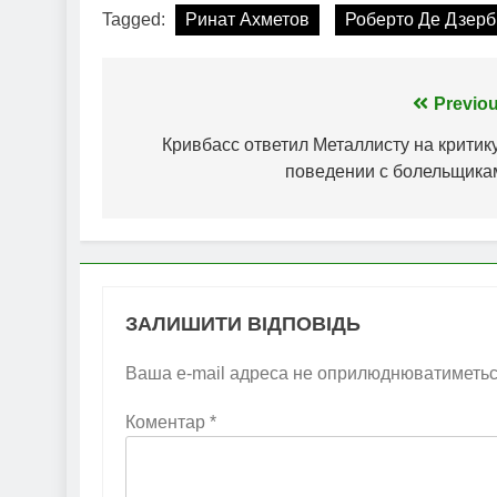
Tagged:
Ринат Ахметов
Роберто Де Дзерб
Навігація
Previou
записів
Кривбасс ответил Металлисту на критик
поведении с болельщика
ЗАЛИШИТИ ВІДПОВІДЬ
Ваша e-mail адреса не оприлюднюватиметьс
Коментар
*