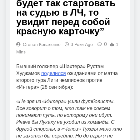
будет так стартовать
на судью в ЛЧ, то
увидит перед собой
красную карточку”
0
Степан Коваленко
3 Роки Ago
1
Mins
Бывший голкипер «Шахтера» Рустам
Худжамов
поделился
ожиданиями от матча
второго тура Лиги чемпионов против
«Интера» (28 сентября):
«Не зря из «Интера» ушли футболисты.
Все говорит о том, что там не совсем
понимают путь, по которому они идут.
Иначе бы Лукаку не уходил из команды. С
другой стороны, в «Челси» Тухеля мало кто
не захотел бы перейти. Но до игры я не