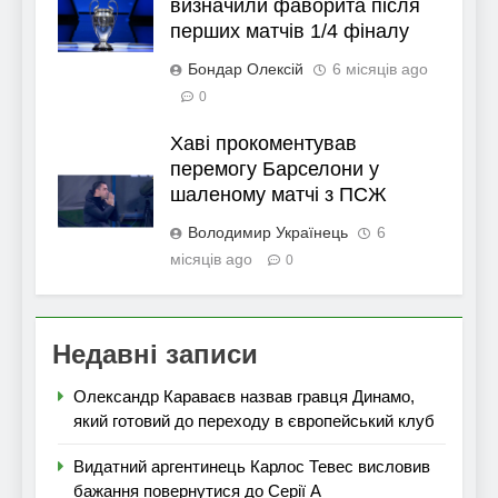
визначили фаворита після
перших матчів 1/4 фіналу
Бондар Олексій
6 місяців ago
0
Хаві прокоментував
перемогу Барселони у
шаленому матчі з ПСЖ
Володимир Українець
6
місяців ago
0
Недавні записи
Олександр Караваєв назвав гравця Динамо,
який готовий до переходу в європейський клуб
Видатний аргентинець Карлос Тевес висловив
бажання повернутися до Серії А