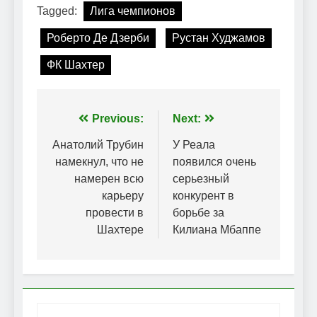
Tagged:
Лига чемпионов
Роберто Де Дзерби
Рустан Худжамов
ФК Шахтер
Навігація
Previous:
Next:
записів
Анатолий Трубин
У Реала
намекнул, что не
появился очень
намерен всю
серьезный
карьеру
конкурент в
провести в
борьбе за
Шахтере
Килиана Мбаппе