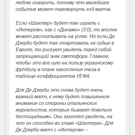
люблю говорить, потому что малейшее
событие может перевернуть ход матча.
Если «Шахтер» будет так играть с
«Интером», как с «Динамо» (3:0), то вполне
может рассчитывать на успех. Но если Де
Дзерби будет так стартовать на судью в
Европе, то рискует увидеть перед собой
запрещающий знак светофора. Главное,
чтобы это все шло на пользу украинскому
футболу в плане накопления очков в
таблице коэффициентов УЕФА.
Для Де Дзерби это снова будет очень
важный матч, к нему будет повышенное
внимание со стороны итальянских
журналистов, которые бывают довольно
беспощадными. Они захотят увидеть, на
что он способен во главе «Шахтера». Для
Де Дзерби матч с «Интером» –