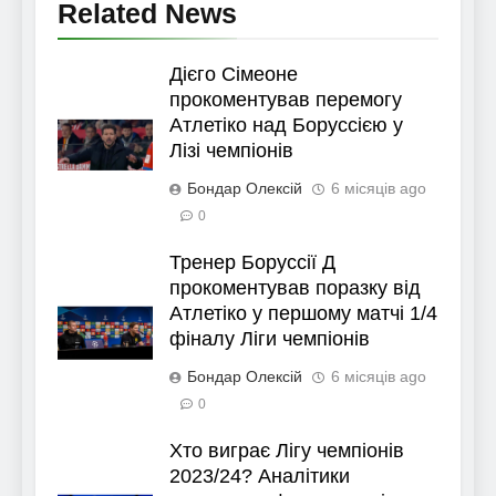
Related News
Дієго Сімеоне
прокоментував перемогу
Атлетіко над Боруссією у
Лізі чемпіонів
Бондар Олексій
6 місяців ago
0
Тренер Боруссії Д
прокоментував поразку від
Атлетіко у першому матчі 1/4
фіналу Ліги чемпіонів
Бондар Олексій
6 місяців ago
0
Хто виграє Лігу чемпіонів
2023/24? Аналітики