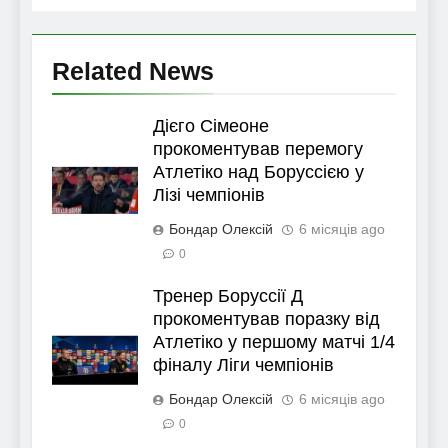
Related News
Дієго Сімеоне
прокоментував перемогу
Атлетіко над Боруссією у
Лізі чемпіонів
Бондар Олексій
6 місяців ago
0
Тренер Боруссії Д
прокоментував поразку від
Атлетіко у першому матчі 1/4
фіналу Ліги чемпіонів
Бондар Олексій
6 місяців ago
0