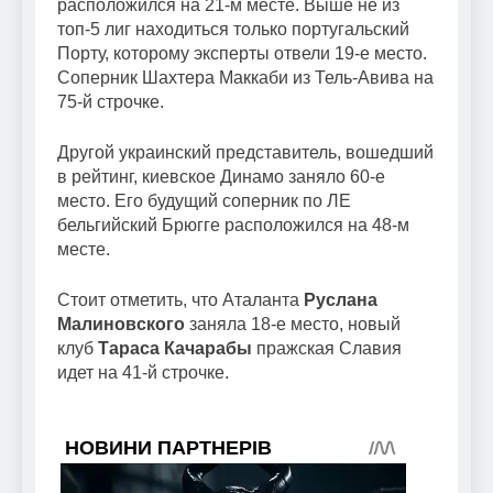
расположился на 21-м месте. Выше не из
топ-5 лиг находиться только португальский
Порту, которому эксперты отвели 19-е место.
Соперник Шахтера Маккаби из Тель-Авива на
75-й строчке.
Другой украинский представитель, вошедший
в рейтинг, киевское Динамо заняло 60-е
место. Его будущий соперник по ЛЕ
бельгийский Брюгге расположился на 48-м
месте.
Стоит отметить, что Аталанта
Руслана
Малиновского
заняла 18-е место, новый
клуб
Тараса Качарабы
пражская Славия
идет на 41-й строчке.