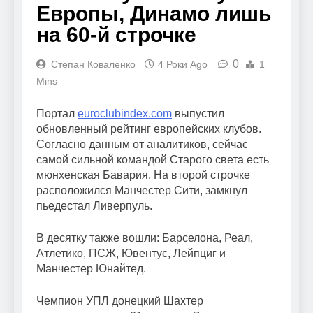
Европы, Динамо лишь
на 60-й строчке
0
Степан Коваленко
4 Роки Ago
1
Mins
Портал
euroclubindex.com
выпустил
обновленный рейтинг европейских клубов.
Согласно данным от аналитиков, сейчас
самой сильной командой Старого света есть
мюнхенская Бавария. На второй строчке
расположился Манчестер Сити, замкнул
пьедестал Ливерпуль.
В десятку также вошли: Барселона, Реал,
Атлетико, ПСЖ, Ювентус, Лейпциг и
Манчестер Юнайтед.
Чемпион УПЛ донецкий Шахтер