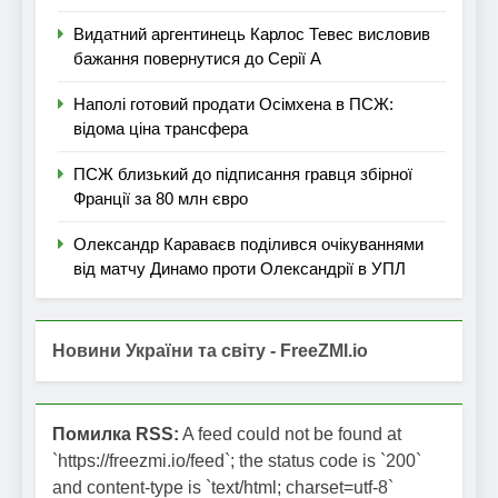
Видатний аргентинець Карлос Тевес висловив
бажання повернутися до Серії А
Наполі готовий продати Осімхена в ПСЖ:
відома ціна трансфера
ПСЖ близький до підписання гравця збірної
Франції за 80 млн євро
Олександр Караваєв поділився очікуваннями
від матчу Динамо проти Олександрії в УПЛ
Новини України та світу - FreeZMI.io
Помилка RSS:
A feed could not be found at
`https://freezmi.io/feed`; the status code is `200`
and content-type is `text/html; charset=utf-8`