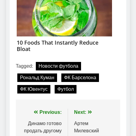
Tagged:
Новости футбола
Рональд Куман
ФК Барселона
ФК Ювентус
Футбол
Навігація
Previous:
Next:
записів
Динамо готово
Артем
продать другому
Милевский