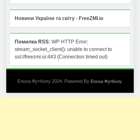
Новини України та світу - FreeZMI.io
Помилка RSS:
WP HTTP Error:
stream_socket_client(): unable to connect to
ssl://freezmi.io:443 (Connection timed out)
Епоха Футболу 2024. Powered By
.
Епоха Футболу