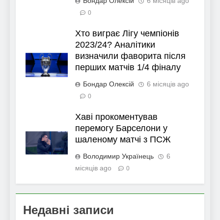
Бондар Олексій
6 місяців ago
0
Хто виграє Лігу чемпіонів
2023/24? Аналітики
визначили фаворита після
перших матчів 1/4 фіналу
Бондар Олексій
6 місяців ago
0
Хаві прокоментував
перемогу Барселони у
шаленому матчі з ПСЖ
Володимир Українець
6
місяців ago
0
Недавні записи