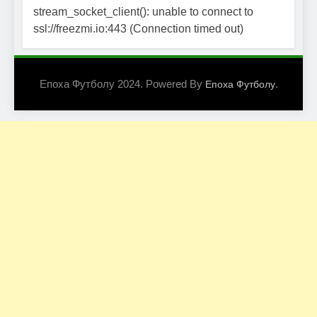
stream_socket_client(): unable to connect to
ssl://freezmi.io:443 (Connection timed out)
Епоха Футболу 2024. Powered By
.
Епоха Футболу