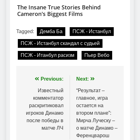
Tagged:
Демба Ба
ПСЖ - Истанбул
ПСЖ - Истанбул скандал с судьей
ПСЖ - Итанбул расизм
Пьер Вебо
Навігація
Previous:
Next:
записів
Известный
“Результат –
комментатор
главное, игра
раскритиковал
остается на
игроков Динамо
втором плане”:
после победы в
Мирча Луческу –
матче ЛЧ
о матче Динамо –
Ференцварош