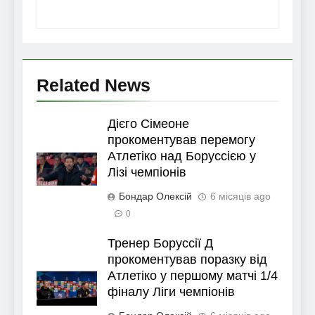
Related News
Дієго Сімеоне
прокоментував перемогу
Атлетіко над Боруссією у
Лізі чемпіонів
Бондар Олексій
6 місяців ago
0
Тренер Боруссії Д
прокоментував поразку від
Атлетіко у першому матчі 1/4
фіналу Ліги чемпіонів