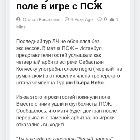
поле в игре с ПСЖ
0
Степан Коваленко
4 Роки Ago
1
Mins
Последний тур ЛЧ не обошелся без
эксцессов. В матча ПСЖ – Истанбул
представители гостей услышали как
четвертый арбитр встречи Себастьян
Колческу употребил слово negru (“черный” на
румынском) в отношении члена тренерского
штаба чемпиона Турции
Пьера Вебо
.
Из-за этого игроки гостей покинули поле.
Вместе с ними ушли и футболисты ПСЖ.
Сообщалось, что матч будет доигран после
перерыва и с заменой арбитра, но игроки
отказались выходить.
“
Ты никогда не говоришь “белый парень”,