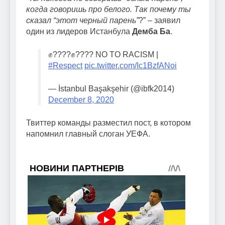
когда говоришь про белого. Так почему ты
сказал “этот черный парень”
?” – заявил
один из лидеров Истанбула
Демба Ба
.
✊????✊???? NO TO RACISM |
#Respect
pic.twitter.com/Ic1BzfANoi
— İstanbul Başakşehir (@ibfk2014)
December 8, 2020
Твиттер команды разместил пост, в котором
напомнил главный слоган УЕФА.