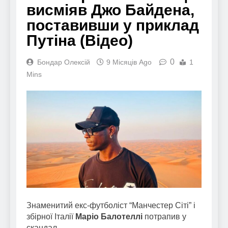
висміяв Джо Байдена,
поставивши у приклад
Путіна (Відео)
0
Бондар Олексій
9 Місяців Ago
1
Mins
Знаменитий екс-футболіст “Манчестер Сіті” і
збірної Італії
Маріо Балотеллі
потрапив у
скандал.