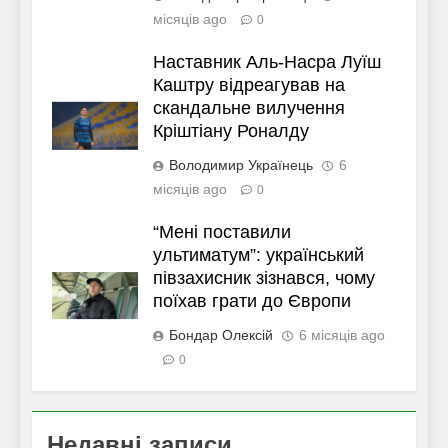
місяців ago
0
Наставник Аль-Насра Луїш
Каштру відреагував на
скандальне вилучення
Кріштіану Роналду
Володимир Українець
6
місяців ago
0
“Мені поставили
ультиматум”: український
півзахисник зізнався, чому
поїхав грати до Європи
Бондар Олексій
6 місяців ago
0
Недавні записи