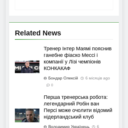
Related News
Тренер Інтер Маямі пояснив
ганебне фіаско Мессі і
компанії у Лізі чемпіонів
КОНКАКАФ
Бондар Олексій
6 місяців ago
0
Перша тренерська робота:
легендарний Робін ван
Персі може очолити відомий
нідерландський клуб
Володимир Українець
6