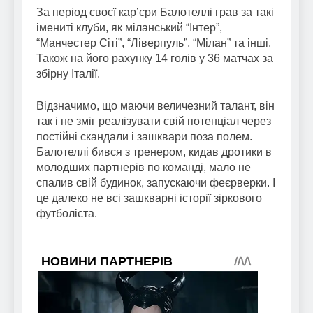
За період своєї кар’єри Балотеллі грав за такі
імениті клуби, як міланський “Інтер”,
“Манчестер Сіті”, “Ліверпуль”, “Мілан” та інші.
Також на його рахунку 14 голів у 36 матчах за
збірну Італії.
Відзначимо, що маючи величезний талант, він
так і не зміг реалізувати свій потенціал через
постійні скандали і зашквари поза полем.
Балотеллі бився з тренером, кидав дротики в
молодших партнерів по команді, мало не
спалив свій будинок, запускаючи феєрверки. І
це далеко не всі зашкварні історії зіркового
футболіста.