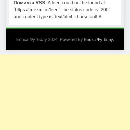
Помилка RSS:
A feed could not be found at
`https://freezmi.io/feed`; the status code is `200`
and content-type is `text/html; charset=utf-8`
Епоха Футболу 2024. Powered By
.
Епоха Футболу