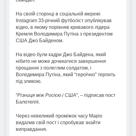
На своїй сторінці в соціальній мережі
Instagram 33-річний футболіст опублікував
відео, в якому порівняв кривавого лідера
Кремля Володимира Путіна з президентом
США Джо Байденом.
На відео були кадри Джо Байдена, який
нібито не може дочекатися завершення
прощання з полеглим солдатом, і
Володимира Путіна, який “героїчно” терпить
під зливою.
“
Різниця між Росією і США
“, – підписав пост
Балотеллі.
Через невеликий проміжок часу Маріо
видалив свій пост і спробував знайти
виправдання.