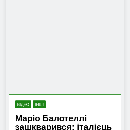
ВІДЕО
ІНШІ
Маріо Балотеллі
зашкварився: італієць