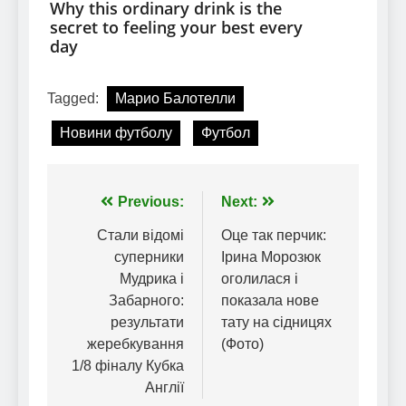
Tagged:
Марио Балотелли
Новини футболу
Футбол
Навігація
Previous:
Next:
записів
Стали відомі
Оце так перчик:
суперники
Ірина Морозюк
Мудрика і
оголилася і
Забарного:
показала нове
результати
тату на сідницях
жеребкування
(Фото)
1/8 фіналу Кубка
Англії