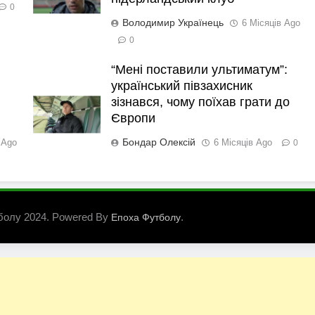
0
Володимир Українець
6 Місяців Ago
0
“Мені поставили ультиматум”:
український півзахисник
зізнався, чому поїхав грати до
Європи
Бондар Олексій
 Ago
6 Місяців Ago
0
болу 2024. Powered By
.
Епоха Футболу