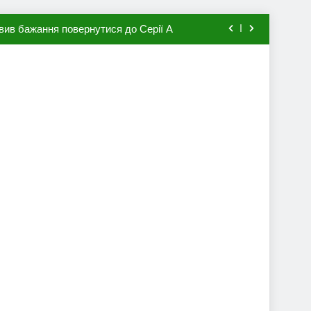
вив бажання повернутися до Серії А
мхена в ПСЖ: відома ціна трансфера
авця збірної Франції за 80 млн євро
ий до переходу в європейський клуб
вив бажання повернутися до Серії А
мхена в ПСЖ: відома ціна трансфера
авця збірної Франції за 80 млн євро