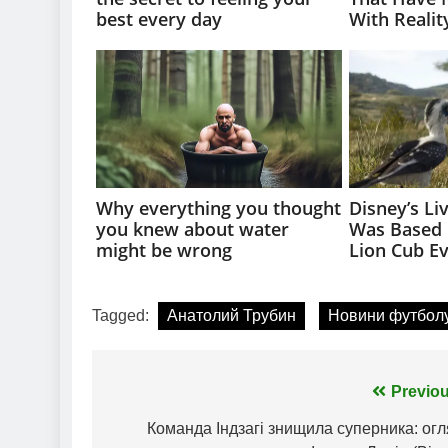
Tagged:
Анатолий Трубин
Новини футбол
Навігація
Previou
записів
Команда Індзагі знищила суперника: ог