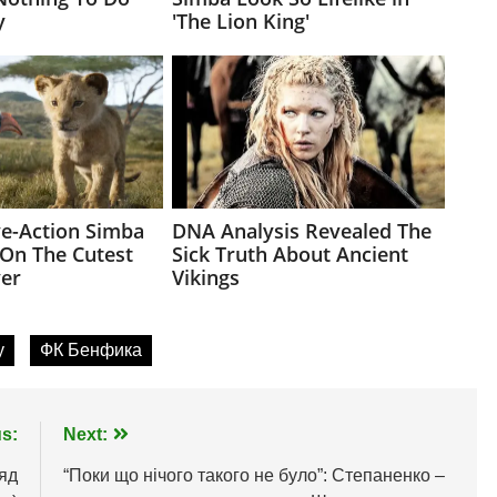
у
ФК Бенфика
s:
Next:
ляд
“Поки що нічого такого не було”: Степаненко –