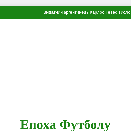
Видатний аргентинець Карлос Тевес висло
Наполі готовий продати Осі
ПСЖ близький до підписання гр
Олександр Караваєв назвав гравця Динамо, який готов
Видатний аргентинець Карлос Тевес висло
Наполі готовий продати Осі
ПСЖ близький до підписання гр
Епоха Футболу