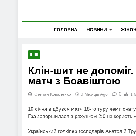
ГОЛОВНА
НОВИНИ
ЖІНО
ІНШІ
Клін-шит не допоміг.
матч з Боавіштою
0
Степан Коваленко
9 Місяців Ago
1 
19 січня відбувся матч 18-го туру чемпіонат
Гра завершилася з рахунком 2:0 на користь «
Український голкіпер господарів Анатолій Тр