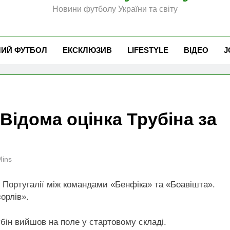
Новини футболу України та світу
ЧИЙ ФУТБОЛ
ЕКСКЛЮЗИВ
LIFESTYLE
ВІДЕО
J
 Відома оцінка Трубіна за
Mins
у Португалії між командами «Бенфіка» та «Боавішта».
орлів».
убін вийшов на поле у стартовому складі.