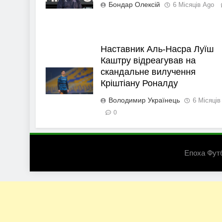
Бондар Олексій
6 Місяців Ago
Наставник Аль-Насра Луїш
Каштру відреагував на
скандальне вилучення
Кріштіану Роналду
Володимир Українець
6 Місяців
0
Епоха Фут