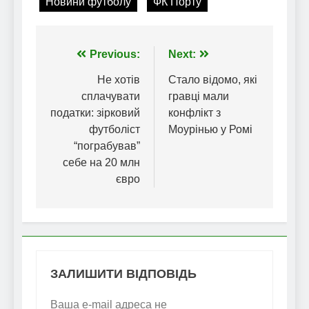
Новини футболу
ФК Порту
Навігація
Previous:
Next:
записів
Не хотів
Стало відомо, які
сплачувати
гравці мали
податки: зірковий
конфлікт з
футболіст
Моурінью у Ромі
“пограбував”
себе на 20 млн
євро
ЗАЛИШИТИ ВІДПОВІДЬ
Ваша e-mail адреса не