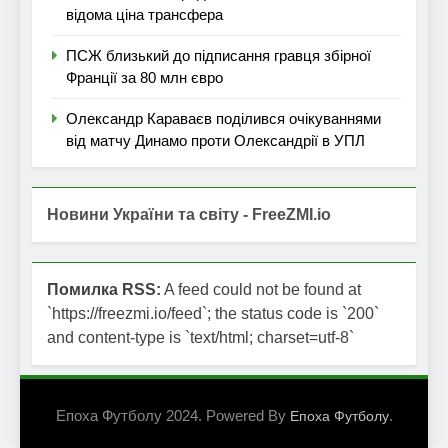
відома ціна трансфера
ПСЖ близький до підписання гравця збірної
Франції за 80 млн євро
Олександр Караваєв поділився очікуваннями
від матчу Динамо проти Олександрії в УПЛ
Новини України та світу - FreeZMI.io
Помилка RSS:
A feed could not be found at
`https://freezmi.io/feed`; the status code is `200`
and content-type is `text/html; charset=utf-8`
Епоха Футболу 2024. Powered By
.
Епоха Футболу