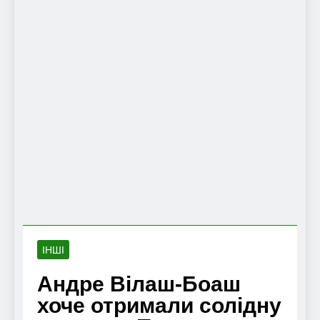
ІНШІ
Андре Вілаш-Боаш
хоче отримали солідну