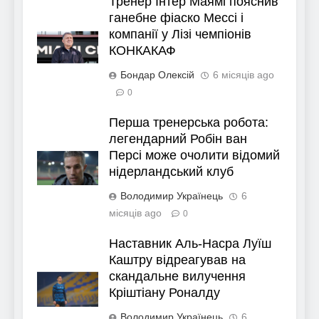
Тренер Інтер Маямі пояснив
ганебне фіаско Мессі і
компанії у Лізі чемпіонів
КОНКАКАФ
Бондар Олексій
6 місяців ago
0
Перша тренерська робота:
легендарний Робін ван
Персі може очолити відомий
нідерландський клуб
Володимир Українець
6
місяців ago
0
Наставник Аль-Насра Луїш
Каштру відреагував на
скандальне вилучення
Кріштіану Роналду
Володимир Українець
6