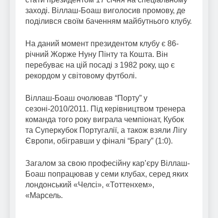
заході. Віллаш-Боаш виголосив промову, де
поділився своїм баченням майбутнього клубу.
На даний момент президентом клубу є 86-
річний Жорже Нуну Пінту та Кошта. Він
перебуває на цій посаді з 1982 року, що є
рекордом у світовому футболі.
Віллаш-Боаш очолював “Порту” у
сезоні-2010/2011. Під керівництвом тренера
команда того року виграла чемпіонат, Кубок
та Суперкубок Португалії, а також взяли Лігу
Європи, обігравши у фіналі “Брагу” (1:0).
Загалом за свою професійну кар’єру Віллаш-
Боаш попрацював у семи клубах, серед яких
лондонський «Челсі», «Тоттенхем»,
«Марсель.