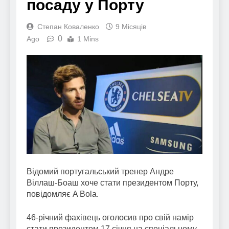
посаду у Порту
Степан Коваленко
9 Місяців
0
Ago
1 Mins
Відомий португальський тренер Андре
Віллаш-Боаш хоче стати президентом Порту,
повідомляє A Bola.
46-річний фахівець оголосив про свій намір
стати президентом 17 січня на спеціальному